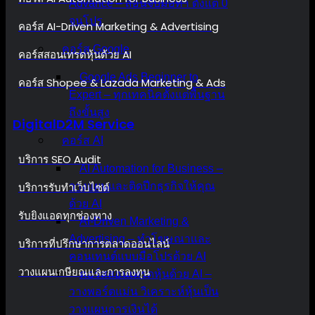
Advance – สอนจับมือทำ ตั้งแต่ 0
จนโปร
คอร์ส AI-Driven Marketing & Advertising
คอร์ส Google
คอร์สสอนเทรดหุ้นด้วย AI
Google Ads Beginner to
คอร์ส Shopee & Lazada Marketing & Ads
Expert – ทุกเทคนิคตั้งแต่พื้นฐาน
ถึงขั้นสูง
DigitalD2M Service
คอร์ส AI
บริการ SEO Audit
AI Automation for Business –
บริการรับทำเว็บไซต์
วางแผนและติดปีกธุรกิจให้คุณ
ด้วย AI
รับยิงแอดทุกช่องทาง
AI-Driven Marketing &
Advertising – ทำโฆษณาและ
บริการที่ปรึกษาการตลาดออนไลน์
คอนเทนต์แบบมือโปรด้วย AI
วางแผนเกษียณและการลงทุน
คอร์สสอนเทรดหุ้นด้วย AI –
วางพอร์ตแม่น วิเคราะห์หุ้นเป็น
วางแผนการเงินได้