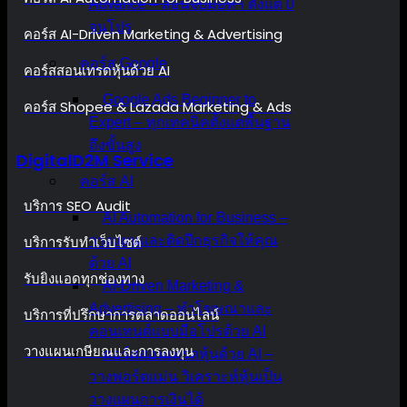
Advance – สอนจับมือทำ ตั้งแต่ 0
จนโปร
คอร์ส AI-Driven Marketing & Advertising
คอร์ส Google
คอร์สสอนเทรดหุ้นด้วย AI
Google Ads Beginner to
คอร์ส Shopee & Lazada Marketing & Ads
Expert – ทุกเทคนิคตั้งแต่พื้นฐาน
ถึงขั้นสูง
DigitalD2M Service
คอร์ส AI
บริการ SEO Audit
AI Automation for Business –
บริการรับทำเว็บไซต์
วางแผนและติดปีกธุรกิจให้คุณ
ด้วย AI
รับยิงแอดทุกช่องทาง
AI-Driven Marketing &
Advertising – ทำโฆษณาและ
บริการที่ปรึกษาการตลาดออนไลน์
คอนเทนต์แบบมือโปรด้วย AI
วางแผนเกษียณและการลงทุน
คอร์สสอนเทรดหุ้นด้วย AI –
วางพอร์ตแม่น วิเคราะห์หุ้นเป็น
วางแผนการเงินได้