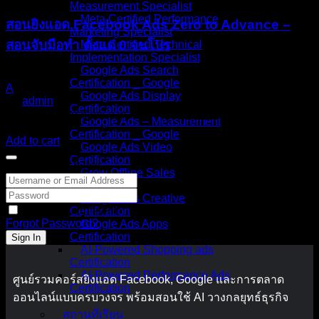
Measurement Specialist
Meta Certified Performance
สอนยิงแอด Facebook Ads Zero to Advance –
Marketing Specialist
สอนจับมือทำ ตั้งแต่ 0 จนโปร
Meta Certified Technical
Implementation Specialist
Google Ads Search
1
Certification _ Google
A
Google Ads Display
By
admin
Certification
8,000
฿
Original price was: 8,000 ฿.
3,999
฿
Current price is:
Google Ads – Measurement
3,999 ฿.
Certification _ Google
Add to cart
Google Ads Video
Certification
Hi, Welcome back!
Grow Offline Sales
Certification
Google Ads Creative
Keep me signed in
Certification
Forgot Password?
Google Ads Apps
Certification
Sign In
AI-Powered Shopping ads
Certification
AI-Powered Performance Ads
ศูนย์รวมคอร์สยิงแอด Facebook, Google และการตลาด
Certification
ออนไลน์แบบครบวงจร พร้อมสอนใช้ AI วางกลยุทธ์ธุรกิจ
สถานที่เรียน