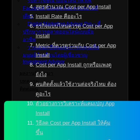
รับทำโฆษณาออนไลน์ TikTok
สูตรคำนวณ Cost per App Install
Facebook Google Ads ครบจบในที่
Install Rate คืออะไร
เดียว
Digital Marketing Advisor Pro – ที่
ธุรกิจแบบไหนควรดู Cost per App
ปรึกษาการตลาดออนไลน์แบบมือ
Install
อาชีพ
Metric ที่ควรดูร่วมกับ Cost per App
วางแผนเกษียณและการลงทุนเพื่อ
Install
มนุษย์เงินเดือนโดยผู้เชี่ยวชาญ
Investment Advisor
Cost per App Install ถูกหรือแพงดู
ผลงานที่ผ่านมา
ยังไง
บทความ
คนติดตั้งแล้วใช้งานต่อจริงไหม ต้อง
ติดต่อผม
ดูอะไร
ตัวอย่างการวิเคราะห์แคมเปญ App
Install
วิธีลด Cost per App Install ให้คุ้ม
ขึ้น