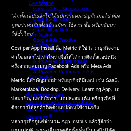
Certification
Google Ads – Measurement
Certification _ Google
“ติดตั้งแอปเยอะไม่ได้แปลว่าแคมเปญดีเสมอไป ต้อง
Google Ads Video
Certification
ดูต่อว่าคนติดตั้งแล้วสมัคร ใช้งาน ซื้อ หรือกลับมา
Grow Offline Sales
ใช้ซ้ำไหม”
Certification
Google Ads Creative
Certification
Cost per App Install คือ Metric ที่ใช้วัดว่าธุรกิจจ่าย
Google Ads Apps
Certification
ค่าโฆษณาไปเท่าไหร่ เพื่อให้ได้การติดตั้งแอปหนึ่ง
AI-Powered Shopping ads
ครั้งจากแคมเปญ Facebook Ads หรือ Meta Ads
Certification
AI-Powered Performance Ads
Certification
Metric นี้สำคัญมากสำหรับธุรกิจที่มีแอป เช่น SaaS,
สถานที่เรียน
Marketplace, Booking, Delivery, Learning App, แอ
ขั้นตอนสมัครเรียน
ปสมาชิก, แอปบริการ, แอปสะสมแต้ม หรือธุรกิจที่
นโยบายทางธุรกิจ และ การคืนเงิน
ต้องการให้ลูกค้าติดตั้งแอปก่อนใช้งานจริง
นโยบายความเป็นส่วนตัว
นโยบายคุกกี้
หลายธุรกิจดูแค่จำนวน App Installs แล้วรู้สึกว่า
คอร์สทั้งหมด
แคมเปญดี เพราะเห็นยอดติดตั้งเพิ่มขึ้น แต่ไม่ได้ดู