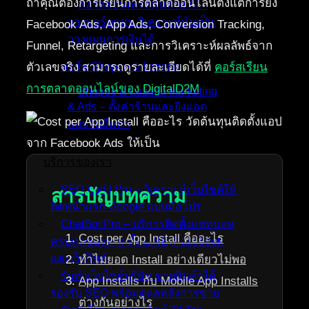
ถ้าคุณต้องการเรียนการตลาดออนไลน์ตั้งแต่การยิง
คอร์สสอนเทรดหุ้นด้วย AI –
วางพอร์ตแม่น วิเคราะห์หุ้นเป็น
Facebook Ads, App Ads, Conversion Tracking,
วางแผนการเงินได้
Funnel, Retargeting และการวิเคราะห์ผลลัพธ์จาก
ตัวเลขจริง สามารถดูรายละเอียดได้ที่
คอร์สเรียน
คอร์ส Shopee & Lazada
การตลาดออนไลน์ของ DigitalD2M
Shopee & Lazada Marketing
& Ads – ตั้งค่าร้านและยิงแอด
แบบจับมือทำ
บริการของเรา
SEO Audit Pro – วิเคราะห์เว็บไซต์ให้
สารบัญบทความ
ติดหน้าแรก Google แบบมือโปร
ChatBot Pro – บริการติดตั้งแชทบอท
Cost per App Install คืออะไร
ครบทุกช่องทาง ทั้ง LINE, Facebook
และเว็บไซต์
ทำไมยอด Install อย่างเดียวไม่พอ
รับทำเว็บไซต์บริษัท ขายสินค้าได้
App Installs กับ Mobile App Installs
รองรับ SEO พร้อมดูแลหลังการขาย
ต่างกันอย่างไร