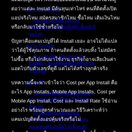
ต่อว่าแต่ละ Install มีต้นทุนเท่าไหร่ คนที่ติดตั้งเปิด
คอร์ส Facebook
แอปจริงไหม สมัครสมาชิกไหม ซื้อไหม เติมเงินไหม
Facebook Ads Zero to
หรือกลับมาใช้ซ้ำหรือไม่
Advance – สอนจับมือทำ ตั้งแต่ 0
จนโปร
ปัญหาคือแคมเปญที่ได้ Install เยอะ อาจไม่ได้แปล
คอร์ส Google
ว่าได้ผู้ใช้คุณภาพ ถ้าคนติดตั้งแล้วลบทิ้ง ไม่สมัคร
Google Ads Beginner to
ไม่ซื้อ หรือไม่กลับมาใช้งาน ธุรกิจก็อาจเสียเงินค่า
Expert – ทุกเทคนิคตั้งแต่พื้นฐาน
แอดไปกับตัวเลขที่ดูดี แต่ไม่ได้สร้างลูกค้าจริง
ถึงขั้นสูง
คอร์ส AI
บทความนี้จะพาเข้าใจว่า Cost per App Install คือ
อะไร App Installs, Mobile App Installs, Cost per
AI Automation for Business –
วางแผนและติดปีกธุรกิจให้คุณ
Mobile App Install, Cost และ Install Rate ใช้อ่าน
ด้วย AI
อย่างไร พร้อมสูตรคำนวณและวิธีวิเคราะห์ว่า
AI-Driven Marketing &
แคมเปญติดตั้งแอปคุ้มจริงหรือไม่
Advertising – ทำโฆษณาและ
คอนเทนต์แบบมือโปรด้วย AI