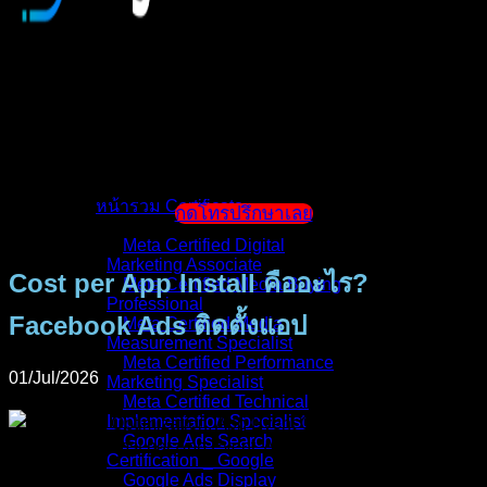
หน้าแรก
แนะนำตัวผู้สอน
หน้ารวม Certificate
กดโทรปรึกษาเลย
Meta Certified Digital
Marketing Associate
Cost per App Install คืออะไร?
Meta Certified Media Buying
Professional
Facebook Ads ติดตั้งแอป
Meta Certified Media
Measurement Specialist
Meta Certified Performance
01/Jul/2026
Marketing Specialist
Meta Certified Technical
Implementation Specialist
Google Ads Search
Certification _ Google
Google Ads Display