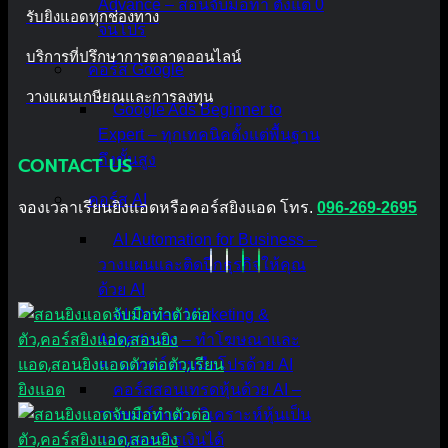
Advance – สอนจับมือทำ ตั้งแต่ 0
รับยิงแอดทุกช่องทาง
จนโปร
บริการที่ปรึกษาการตลาดออนไลน์
คอร์ส Google
วางแผนเกษียณและการลงทุน
Google Ads Beginner to
Expert – ทุกเทคนิคตั้งแต่พื้นฐาน
ถึงขั้นสูง
CONTACT US
คอร์ส AI
จองเวลาเรียนยิงแอดหรือคอร์สยิงแอด โทร.
096-269-2695
AI Automation for Business –
วางแผนและติดปีกธุรกิจให้คุณ
ด้วย AI
AI-Driven Marketing &
Advertising – ทำโฆษณาและ
คอนเทนต์แบบมือโปรด้วย AI
คอร์สสอนเทรดหุ้นด้วย AI –
วางพอร์ตแม่น วิเคราะห์หุ้นเป็น
วางแผนการเงินได้