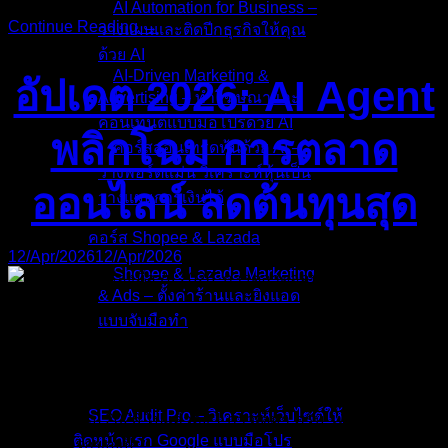
AI Automation for Business –
Continue Reading →
วางแผนและติดปีกธุรกิจให้คุณ
ด้วย AI
AI-Driven Marketing &
อัปเดต 2026: AI Agent
Advertising – ทำโฆษณาและ
คอนเทนต์แบบมือโปรด้วย AI
พลิกโฉม การตลาด
คอร์สสอนเทรดหุ้นด้วย AI –
วางพอร์ตแม่น วิเคราะห์หุ้นเป็น
ออนไลน์ ลดต้นทุนสุด
วางแผนการเงินได้
คอร์ส Shopee & Lazada
12/Apr/2026
12/Apr/2026
Shopee & Lazada Marketing
& Ads – ตั้งค่าร้านและยิงแอด
แบบจับมือทำ
ถ้าคุณยังคิดว่าความเจ๋งที่สุดของ AI คือการสั่งให้ ChatGPT
ช่วยเขียนแคปชันขายของ หรือให้ Midjourney วาดรูปสวยๆ ไป
บริการของเรา
ยิงแอดโฆษณา… แปลว่าคุณกำลังก้าวตามหลังโลก การตลาด
SEO Audit Pro – วิเคราะห์เว็บไซต์ให้
ออนไลน์ ในปี 2026 ไปแล้วถึง 1 ก้าวเต็มๆ ครับ! เพราะในช่วง
ติดหน้าแรก Google แบบมือโปร
ไตรมาสแรกของปี