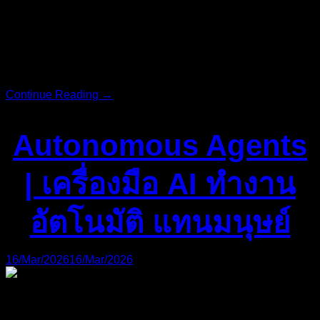
ป้อนคำสั่ง AI หวังว่ามันจะเนรมิตแผนการตลาดสุดเทพ หรือ
เขียนบทความที่ทำให้ยอดขายถล่มทลาย… แต่ผลลัพธ์ที่ได้กลับ
เป็นบทความหุ่นยนต์ทื่อๆ แผนธุรกิจกว้างๆ ที่เอาไปใช้จริงไม่ได้
และสุดท้ายคุณก็หงุดหงิด โทษว่า
Continue Reading →
Autonomous Agents
| เครื่องมือ AI ทำงาน
อัตโนมัติ แทนมนุษย์
16/Mar/2026
16/Mar/2026