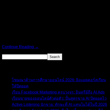
Autonomous Agents คือวิวัฒนาการขั้นสูงสุดที่จะมาพลิกโฉม
วงการธุรกิจในปี 2026 ครับ! หากคุณยังคงติดภาพจำว่า เครื่อง
มือ AI เป็นเพียงแค่โปรแกรมแชทที่คุณต้องคอยพิมพ์คำสั่ง
(Prompt) สั่งให้มันเขียนบทความทีละย่อหน้า หรือเจนรูปภาพที
ละรูป… คุณกำลังก้าวตามหลังคู่แข่งไปหลายขุม! ในโลกของ
การตลาดออนไลน์ ยุคใหม่ เทคโนโลยีได้ก้าวข้ามขีดจำกัดไปสู่
ระบบที่เรียกว่า “Agentic
Continue Reading →
Search
Search
Recent Posts
โฆษณาด้านการศึกษาออนไลน์ 2026: ยิงแอดคอร์สเรียน
ให้ปิดยอด
เรียน Facebook Marketing ครบวงจร: อินทรีย์ถึง AI Ads
เรียนขายของออนไลน์ตัวต่อตัว: ปั้นสูตรขาย AI ปิดยอดไว
Active Listening นักขาย: ทักษะที่ AI แทนไม่ได้ในปี 2026