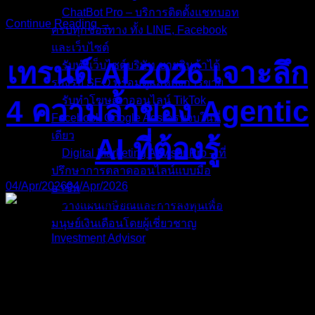
ChatBot Pro – บริการติดตั้งแชทบอท
Continue Reading →
ครบทุกช่องทาง ทั้ง LINE, Facebook
และเว็บไซต์
เทรนด์ AI 2026 เจาะลึก
รับทำเว็บไซต์บริษัท ขายสินค้าได้
รองรับ SEO พร้อมดูแลหลังการขาย
รับทำโฆษณาออนไลน์ TikTok
4 ความล้ำของ Agentic
Facebook Google Ads ครบจบในที่
เดียว
AI ที่ต้องรู้
Digital Marketing Advisor Pro – ที่
ปรึกษาการตลาดออนไลน์แบบมือ
04/Apr/2026
04/Apr/2026
อาชีพ
วางแผนเกษียณและการลงทุนเพื่อ
มนุษย์เงินเดือนโดยผู้เชี่ยวชาญ
Investment Advisor
หากเรามองย้อนกลับไปในช่วงปี 2023 – 2025 ยุคนั้นคือยุคตื่น
ผลงานที่ผ่านมา
ทองของ “Generative AI” ครับ ทุกคนฮือฮากับการที่แชทบอทสา
บทความ
มารถเขียนบทความ แต่งกลอน หรือเขียนโค้ดคอมพิวเตอร์ให้
ติดต่อผม
เราได้เพียงแค่พิมพ์คำสั่ง (Prompt) ลงไป แต่ข้อจำกัดที่ใหญ่ที่สุด