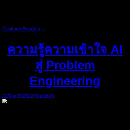
หวังจะให้ครอบคลุมทุก คีย์เวิร์ด ในทุกจังหวัด ทุกอำเภอ มันคือ
การใช้แรงงานคนที่ไม่มีวันสเกล (Scale) ได้ทันคู่แข่งครับ
สมมติคุณทำธุรกิจ “รับทำการตลาดออนไลน์”
Continue Reading →
ความรู้ความเข้าใจ AI
สู่ Problem
Engineering
22/Mar/2026
22/Mar/2026
คุณเคยโหลด E-Book “แจก 1,000 Prompt ก๊อปวางแล้วรวย” มา
ใช้ไหมครับ? คุณตื่นเต้นมาก รีบก๊อปปี้ข้อความยาวเหยียดไป