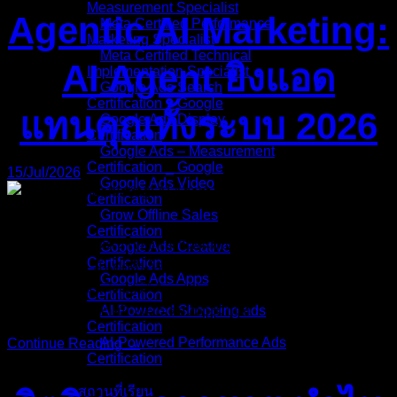
Measurement Specialist
Agentic AI Marketing:
Meta Certified Performance
Marketing Specialist
Meta Certified Technical
AI Agent ยิงแอด
Implementation Specialist
Google Ads Search
Certification _ Google
แทนคุณทั้งระบบ 2026
Google Ads Display
Certification
Google Ads – Measurement
Certification _ Google
15/Jul/2026
Google Ads Video
Certification
Grow Offline Sales
Certification
“ถ้า AI Agent ตัดสินใจยิงแอดแทนคุณได้ทั้งระบบ คำถามที่
Google Ads Creative
Certification
สำคัญกว่าคือ มันตัดสินใจด้วย Business Logic ของคุณ หรือ
Google Ads Apps
ด้วย Logic ที่มันคิดว่าดี” Agentic AI Marketing เป็นคำที่เริ่มโผล่
Certification
มาถี่ขึ้นตั้งแต่ปลายปี 2025 ต่อเนื่องมาถึง
AI-Powered Shopping ads
Certification
AI-Powered Performance Ads
Continue Reading →
Certification
สถานที่เรียน