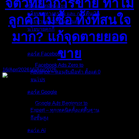
จิตวิทยาการขาย ทำไม
ขั้นตอนสมัครเรียน
นโยบายทางธุรกิจ และ การคืนเงิน
ลูกค้าไม่ซื้อ ทั้งที่สนใจ
นโยบายความเป็นส่วนตัว
นโยบายคุกกี้
มาก? แก้จุดตายยอด
คอร์สทั้งหมด
ขาย
คอร์ส Facebook
Facebook Ads Zero to
16/Apr/2026
16/Apr/2026
Advance – สอนจับมือทำ ตั้งแต่ 0
จนโปร
คอร์ส Google
ถ้าคุณคิดว่าเครื่องมือ AI ที่ใช้อยู่ทุกวันนี้เก่งแล้ว… เตรียมตัว
Google Ads Beginner to
ล้างไพ่ความเชื่อเดิมๆ ทิ้งไปได้เลยครับ! เพราะในช่วงไตรมาส
Expert – ทุกเทคนิคตั้งแต่พื้นฐาน
แรกของปี 2026 โลกของปัญญาประดิษฐ์ได้ก้าวข้ามเส้นแบ่งที่
ถึงขั้นสูง
สำคัญที่สุดไปแล้ว นั่นคือการเปลี่ยนผ่านจากยุคของ “แชตบอต
(Chatbots)” ไปสู่ยุคของ “AI Agents” อย่างเต็มรูปแบบ! ลองนึก
คอร์ส AI
ภาพตามนะครับ เมื่อก่อนเวลาเราใช้งาน AI