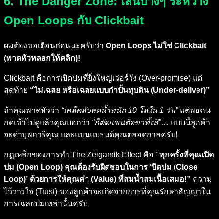
6. The Danger Zone: เส้นบางๆ ระหว่าง
Open Loops กับ Clickbait
ผมต้องขอเตือนก่อนนะครับว่า
Open Loops ไม่ใช่ Clickbait
(พาดหัวหลอกให้คลิก)!
Clickbait คือการเปิดปมที่ยิ่งใหญ่เว่อร์วัง (Over-promise) แต่
สุดท้าย
“ไม่เฉลย หรือเฉลยแบบกำปั้นทุบดิน (Under-deliver)”
ถ้าคุณพาดหัวว่า
“เคล็ดลับลดน้ำหนัก 10 โลใน 1 วัน”
แต่พอคน
กดเข้าไปดูแล้วคุณบอกว่า
“ก็ตัดแขนตัดขาทิ้งสิ”
… แบบนี้ลูกค้า
จะด่าบุพการีคุณ และแบนแบรนด์คุณตลอดกาลครับ!
กฎเหล็กของการทำ The Zeigarnik Effect คือ
“ทุกครั้งที่คุณเปิด
ปม (Open Loop) คุณต้องรับผิดชอบในการ ‘ปิดปม (Close
Loop)’ ด้วยการให้คุณค่า (Value) ที่สมน้ำสมเนื้อเสมอ!”
ความ
ไว้วางใจ (Trust) ของลูกค้าจะเกิดจากการที่คุณรักษาสัญญาใน
การเฉลยปมเหล่านั้นครับ