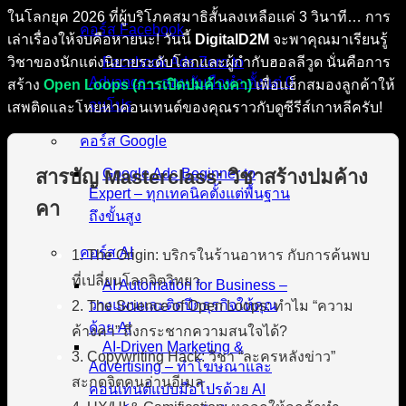
ในโลกยุค 2026 ที่ผู้บริโภคสมาธิสั้นลงเหลือแค่ 3 วินาที… การ
คอร์ส Facebook
เล่าเรื่องให้จบคือหายนะ! วันนี้
DigitalD2M
จะพาคุณมาเรียนรู้
วิชาของนักแต่งนิยายระดับโลกและผู้กำกับฮอลลีวูด นั่นคือการ
Facebook Ads Zero to
Advance – สอนจับมือทำ ตั้งแต่ 0
สร้าง
Open Loops (การเปิดปมค้างคา)
เพื่อแฮ็กสมองลูกค้าให้
จนโปร
เสพติดและโหยหาคอนเทนต์ของคุณราวกับดูซีรีส์เกาหลีครับ!
คอร์ส Google
สารบัญ Masterclass: วิชาสร้างปมค้าง
Google Ads Beginner to
Expert – ทุกเทคนิคตั้งแต่พื้นฐาน
คา
ถึงขั้นสูง
คอร์ส AI
1. The Origin: บริกรในร้านอาหาร กับการค้นพบ
ที่เปลี่ยนโลกจิตวิทยา
AI Automation for Business –
วางแผนและติดปีกธุรกิจให้คุณ
2. The Science of Open Loops: ทำไม “ความ
ด้วย AI
ค้างคา” ถึงกระชากความสนใจได้?
AI-Driven Marketing &
3. Copywriting Hack: วิชา “ละครหลังข่าว”
Advertising – ทำโฆษณาและ
สะกดจิตคนอ่านอีเมล
คอนเทนต์แบบมือโปรด้วย AI