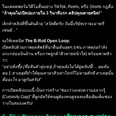
ในแพลตฟอร์มวิดีโอสั้นอย่าง TikTok, Reels, หรือ Shorts กฎคือ
“ถ้าคุณไม่เปิดปมภายใน 3 วินาทีแรก คลิปคุณตายสนิท!”
เลิกทำคลิปที่ขึ้นต้นด้วย
“สวัสดีครับ วันนี้บริษัทเราจะมาพรี
เซนต์…”
จงใช้เทคนิค
The B-Roll Open Loop:
เปิดคลิปด้วยภาพผลลัพธ์ที่น่าตื่นเต้นสุดๆ (เช่น ภาพคุณกำลัง
แกะกล่องเงินล้าน หรือภาพลูกค้าสิวหายหน้าใส) พร้อมพาดหัว
ว่า:
“อย่าเพิ่งซื้อ [ชื่อสินค้าคู่แข่ง] ถ้าคุณยังไม่ได้ดูคลิปนี้!… ผมค้น
พบ 1 สาเหตุที่ทำให้คุณทายาสิวเท่าไหร่ก็ไม่หายสักที สาเหตุนั้น
คืออะไร มาดูกันครับ!”
การเปิดคลิปแบบนี้ เป็นการสร้าง “ช่องว่างแห่งความอยากรู้
(Curiosity Gap)” ที่ผูกมัดให้คนดูต้องทนดูจนจบเพื่อเติมเต็มช่อง
ว่างในสมองครับ!