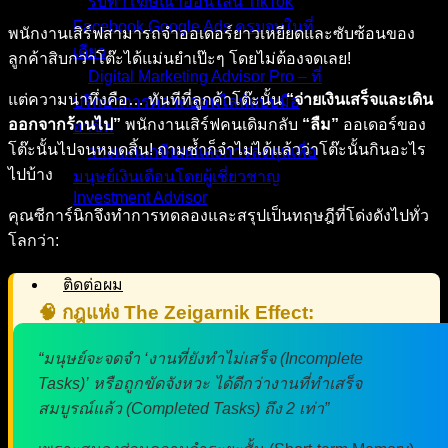
รับทำโฆษณาออนไลน์ TikTok
Facebook Google Ads ครบจบในที่
พนักงานเสิร์ฟสามารถจำออเดอร์ยาวเหยียดและซับซ้อนของ
เดียว
ลูกค้าสิบกว่าโต๊ะได้แม่นยำเป๊ะๆ โดยไม่ต้องจดเลย!
Digital Marketing Advisor Pro – ที่
แต่ความน่าทึ่งคือ… ทันทีที่ลูกค้าโต๊ะนั้น
“จ่ายเงินเสร็จและเดิน
ปรึกษาการตลาดออนไลน์แบบมือ
ออกจากร้านไป”
พนักงานเสิร์ฟคนเดิมกลับ
“ลืม”
ออเดอร์ของ
อาชีพ
โต๊ะนั้นไปจนหมดสิ้น! ถามซ้ำก็จำไม่ได้แล้วว่าโต๊ะนั้นกินอะไร
วางแผนเกษียณและการลงทุนเพื่อ
ไปบ้าง
มนุษย์เงินเดือนโดยผู้เชี่ยวชาญ
Investment Advisor
คุณซีการ์นิกจึงทำการทดลองและสรุปเป็นทฤษฎีที่โด่งดังไปทั่ว
ผลงานที่ผ่านมา
โลกว่า:
บทความ
ติดต่อผม
🧠 กฎแห่ง The Zeigarnik Effect:
“มนุษย์จะจดจำ ‘งานที่ยังทำไม่เสร็จ (Incomplete
Tasks)’ หรือถูกขัดจังหวะ ได้ดีกว่างานที่ทำเสร็จ
สมบูรณ์แล้ว (Completed Tasks) ถึง 2 เท่า”