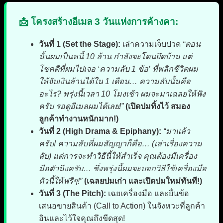
📩 โครงสร้างอีเมล 3 วันแห่งการค้างคา:
วันที่ 1 (Set the Stage):
เล่าความเจ็บปวด
“ตอน
นั้นผมเป็นหนี้ 10 ล้าน กำลังจะโดนยึดบ้าน แต่
โชคดีที่ผมไปเจอ ‘ความลับ 1 ข้อ’ ที่พลิกชีวิตผม
ให้จับเงินล้านได้ใน 1 เดือน… ความลับนั้นคือ
อะไร? พรุ่งนี้เวลา 10 โมงเช้า ผมจะมาเฉลยให้ฟัง
ครับ รอดูอีเมลผมได้เลย!”
(เปิดปมทิ้งไว้ สมอง
ลูกค้าทำงานหนักมาก!)
วันที่ 2 (High Drama & Epiphany):
“มาแล้ว
ครับ! ความลับที่ผมสัญญาก็คือ… (เล่าเรื่องความ
ลับ) แต่การจะทำวิธีนี้ให้สำเร็จ คุณต้องมีเครื่อง
มือตัวนึงครับ… ซึ่งพรุ่งนี้ผมจะบอกวิธีใช้เครื่องมือ
ตัวนี้ให้ฟรีๆ!”
(เฉลยปมเก่า และเปิดปมใหม่ทันที!)
วันที่ 3 (The Pitch):
เฉยเครื่องมือ และยื่นข้อ
เสนอขายสินค้า (Call to Action) ในจังหวะที่ลูกค้า
อินและไว้ใจคุณถึงขีดสุด!