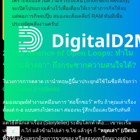
เพราะสมองส่วนความจำระยะสั้น (Short-term Memory)
จะเปิดโปรแกรมค้างไว้เพื่อเตือนให้เราทำภารกิจให้จบ
แต่พอภารกิจจบปุ๊บ สมองจะสั่งเคลียร์ RAM ทันทีเพื่อ
ประหยัดพลังงานครับ!
2. The Science of Open Loops: ทำไม
“ความค้างคา” ถึงกระชากความสนใจได้?
ในวงการการตลาด เรานำทฤษฎีนี้มาประยุกต์ใช้ในชื่อที่เรียกว่า
Open Loops (การเปิดปม)
สมองมนุษย์ทำงานเหมือนการ “ต่อจิ๊กซอว์” ครับ ถ้าคุณเล่าเรื่อง
ตั้งแต่ ก-ฮ แบบตรงไปตรงมา สมองจะรู้สึกเบื่อและปิดรับทันที
แต่วิธีที่นักเล่าเรื่อง (Storyteller) ระดับโลกทำคือ… เขาจะเริ่ม
เล่าเรื่อง ก.ไก่ แล้วข้ามไปเล่า ข.ไข่ แล้วจู่ๆ ก็
“หยุดเล่า” (เปิดปม
X
ทิ้งไว้)
แล้วแทรกด้วยการขายของ หรือสอนบทเรียนบางอย่าง