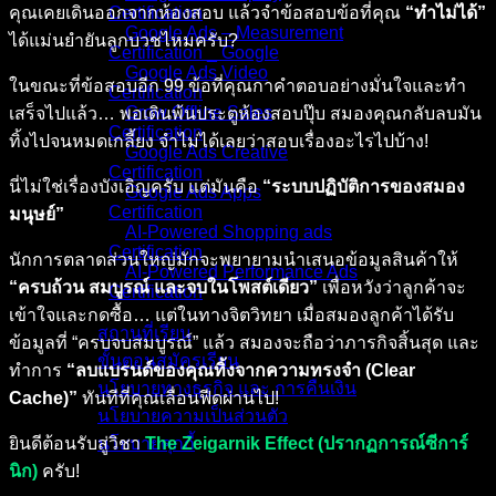
คุณเคยเดินออกจากห้องสอบ แล้วจำข้อสอบข้อที่คุณ
“ทำไม่ได้”
Certification
Google Ads – Measurement
ได้แม่นยำยันลูกบวชไหมครับ?
Certification _ Google
Google Ads Video
ในขณะที่ข้อสอบอีก 99 ข้อที่คุณกาคำตอบอย่างมั่นใจและทำ
Certification
Grow Offline Sales
เสร็จไปแล้ว… พอเดินพ้นประตูห้องสอบปุ๊บ สมองคุณกลับลบมัน
Certification
ทิ้งไปจนหมดเกลี้ยง จำไม่ได้เลยว่าสอบเรื่องอะไรไปบ้าง!
Google Ads Creative
Certification
นี่ไม่ใช่เรื่องบังเอิญครับ แต่มันคือ
“ระบบปฏิบัติการของสมอง
Google Ads Apps
Certification
มนุษย์”
AI-Powered Shopping ads
Certification
นักการตลาดส่วนใหญ่มักจะพยายามนำเสนอข้อมูลสินค้าให้
AI-Powered Performance Ads
“ครบถ้วน สมบูรณ์ และจบในโพสต์เดียว”
เพื่อหวังว่าลูกค้าจะ
Certification
เข้าใจและกดซื้อ… แต่ในทางจิตวิทยา เมื่อสมองลูกค้าได้รับ
สถานที่เรียน
ข้อมูลที่ “ครบจบสมบูรณ์” แล้ว สมองจะถือว่าภารกิจสิ้นสุด และ
ขั้นตอนสมัครเรียน
ทำการ
“ลบแบรนด์ของคุณทิ้งจากความทรงจำ (Clear
นโยบายทางธุรกิจ และ การคืนเงิน
Cache)”
ทันทีที่คุณเลื่อนฟีดผ่านไป!
นโยบายความเป็นส่วนตัว
ยินดีต้อนรับสู่วิชา
The Zeigarnik Effect (ปรากฏการณ์ซีการ์
นโยบายคุกกี้
นิก)
ครับ!
คอร์สทั้งหมด