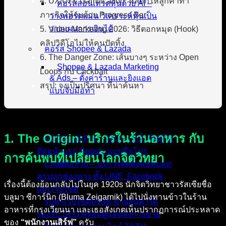
4. UX/UI & Gamification: หลอกให้ลูกค้าทำ
คอร์สสอนเทรดหุ้นด้วย AI –
ภารกิจให้จบด้วย Progress Bar
วางพอร์ตแม่น วิเคราะห์หุ้นเป็น
วางแผนการเงินได้
5. Video Marketing 2026: วิธีตอกหมุด (Hook)
คลิปวิดีโอไม่ให้คนปัดทิ้ง
คอร์ส Shopee & Lazada
6. The Danger Zone: เส้นบางๆ ระหว่าง Open
Shopee & Lazada Marketing
Loops กับ Clickbait
& Ads – ตั้งค่าร้านและยิงแอด
สรุป: จงเป็นปริศนา ที่น่าค้นหา
แบบจับมือทำ
บริการของเรา
1. The Origin: บริกรในร้านอาหาร กับ
SEO Audit Pro – วิเคราะห์เว็บไซต์ให้
ติดหน้าแรก Google แบบมือโปร
การค้นพบที่เปลี่ยนโลกจิตวิทยา
ChatBot Pro – บริการติดตั้งแชทบอท
ครบทุกช่องทาง ทั้ง LINE, Facebook
เรื่องนี้ต้องย้อนกลับไปในยุค 1920s นักจิตวิทยาชาวรัสเซียชื่อ
และเว็บไซต์
บลูมา ซีการ์นิก (Bluma Zeigarnik) ได้ไปนั่งทานข้าวในร้าน
รับทำเว็บไซต์บริษัท ขายสินค้าได้
อาหารที่กรุงเวียนนา และเธอสังเกตเห็นปรากฏการณ์ประหลาด
รองรับ SEO พร้อมดูแลหลังการขาย
ของ
“พนักงานเสิร์ฟ”
ครับ