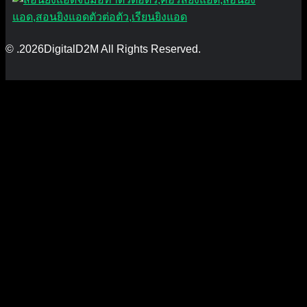
© .2026DigitalD2M All Rights Reserved.