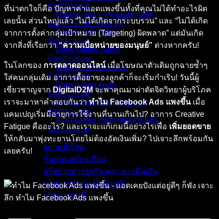
Certification
ที่น่าตกใจก็คือ ปัญหาค่าแอดแพงขึ้นทั้งที่คุณไม่ได้ทำอะไรผิด
Google Ads – Measurement
เลยนั้น ส่วนใหญ่แล้ว “ไม่ได้เกิดจากระบบรวน” และ “ไม่ได้เกิด
Certification _ Google
Google Ads Video
จากการตั้งค่ากลุ่มเป้าหมาย (Targeting) ผิดพลาด” แต่มันเกิด
Certification
จากสิ่งที่เรียกว่า
“ความเบื่อหน่ายของมนุษย์”
ต่างหากครับ!
Grow Offline Sales
Certification
ในโลกของ
การตลาดออนไลน์
เมื่อโฆษณาตัวเดิมถูกฉายซ้ำๆ
Google Ads Creative
Certification
ใส่คนกลุ่มเดิม อาการดื้อยาของลูกค้าก็จะเริ่มกำเริบ! วันนี้ผู้
Google Ads Apps
เชี่ยวชาญจาก
DigitalD2M
จะพาคุณมาผ่าตัดจิตวิทยาผู้บริโภค
Certification
เราจะมาหาคำตอบกันว่า
ทำไม Facebook Ads แพงขึ้น
เมื่อ
AI-Powered Shopping ads
Certification
แคมเปญเริ่มมีอายุการใช้งานที่นานเกินไป? อาการ Creative
AI-Powered Performance Ads
Fatigue คืออะไร? และเราจะแก้เกมนี้อย่างไรเพื่อ
เพิ่มยอดขาย
Certification
ให้กลับมาพุ่งทะยานโดยไม่ต้องอัดเงินเพิ่ม? ไปเจาะลึกพร้อมกัน
สถานที่เรียน
เลยครับ!
ขั้นตอนสมัครเรียน
นโยบายทางธุรกิจ และ การคืนเงิน
นโยบายความเป็นส่วนตัว
นโยบายคุกกี้
คอร์สทั้งหมด