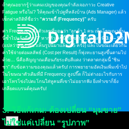
ถ้าคุณอยากรู้ว่าแคมเปญของคุณกำลังเจอภาวะ Creative
Fatigue หรือไม่? ให้คุณเข้าไปดูที่หลังบ้าน (Ads Manager) แล้ว
เช็กค่าสถิติที่ชื่อว่า
“ความถี่ (Frequency)”
ครับ
ค่า Frequency คือตัวเลขที่บอกว่า “ลูกค้า 1 คน เห็นโฆษณาชิ้น
นี้ซ้ำไปแล้วกี่รอบ?” หากตัวเลขนี้เริ่มขยับขึ้นไปแตะที่
3.0 – 5.0
(แปลว่าคนๆ เดียวเห็นรูปนี้มาแล้ว 3-5 ครั้ง) และในขณะเดียวกัน
ค่าใช้จ่ายต่อผลลัพธ์ (Cost per Result) ก็พุ่งทะยานสูงขึ้นตามไป
ด้วย… นี่คือสัญญาณเตือนภัยระดับสีแดง ว่าตลาดกลุ่มนี้ “ชิน
ชา” กับข้อความของคุณแล้วครับ! การพยายามอัดเงินเพิ่มเข้าไป
ในโฆษณาตัวเดิมที่มี Frequency สูงปรี๊ด ก็ไม่ต่างอะไรกับการ
เอาโทรโข่งไปตะโกนใส่หูคนที่เขาไม่อยากฟัง ยิ่งทำเขาก็ยิ่ง
เกลียดแบรนด์คุณครับ!
3. วิธีแก้เกม: ต้องเปลี่ยน “มุมขาย”
ไม่ใช่แค่เปลี่ยน “รูปภาพ”
X