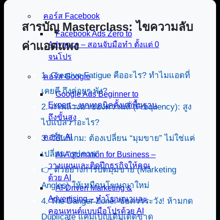
คอร์ส Facebook
สารบัญ Masterclass: ไขความลับ
Facebook Ads Zero to
ค่าแอดแพง
Advance – สอนจับมือทำ ตั้งแต่ 0
จนโปร
1. Creative Fatigue คืออะไร? ทำไมแอดที่
คอร์ส Google
เคยดี ถึงค่อยๆ พัง?
Google Ads Beginner to
Expert – ทุกเทคนิคตั้งแต่พื้นฐาน
2. ภาพลวงตาของความถี่ (Frequency): สูง
ถึงขั้นสูง
ไปแปลว่าอะไร?
คอร์ส AI
3. วิธีแก้เกม: ต้องเปลี่ยน “มุมขาย” ไม่ใช่แค่
เปลี่ยน “รูปภาพ”
AI Automation for Business –
วางแผนและติดปีกธุรกิจให้คุณ
👉 ตัวอย่างการบิดมุมขาย (Marketing
ด้วย AI
Angles) ให้เหมือนโฆษณาใหม่
AI-Driven Marketing &
Advertising – ทำโฆษณาและ
4. The Danger Zone: ข้อควรระวัง! ห้ามกด
คอนเทนต์แบบมือโปรด้วย AI
Duplicate แคมเปญเดิมเด็ดขาด