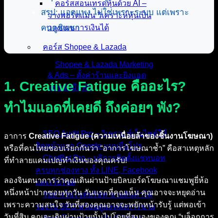
คอร์สสอนเทรดหุ้นด้วย AI –
สรุป: แอดแพง ไม่ใช่เพราะระบบ แต่เพราะ
วางพอร์ตแม่น วิเคราะห์หุ้นเป็น
คนดูชินชา
วางแผนการเงินได้
คอร์ส Shopee & Lazada
Shopee & Lazada Marketing
& Ads – ตั้งค่าร้านและยิงแอด
1. Creative Fatigue คืออะไร?
แบบจับมือทำ
ทำไมแอดที่เคยดี ถึงค่อยๆ พัง?
บริการของเรา
SEO Audit Pro – วิเคราะห์เว็บไซต์ให้
อาการ
Creative Fatigue (ความเหนื่อยล้าของชิ้นงานโฆษณา)
ติดหน้าแรก Google แบบมือโปร
หรือที่คนไทยชอบเรียกกันว่า “อาการโฆษณาช้ำ” คือสาเหตุหลัก
ChatBot Pro – บริการติดตั้งแชทบอท
ที่ทำลายแคมเปญทำเงินของคุณครับ!
ครบทุกช่องทาง ทั้ง LINE, Facebook
ลองจินตนาการว่าคุณเดินผ่านป้ายบิลบอร์ดโฆษณาแชมพูยี่ห้อ
และเว็บไซต์
หนึ่งหน้าปากซอยทุกวัน วันแรกที่คุณเห็น คุณอาจจะหยุดอ่าน
รับทำเว็บไซต์บริษัท ขายสินค้าได้
เพราะความสนใจ วันที่สองคุณอาจจะพยักหน้ารับรู้ แต่พอเข้า
รองรับ SEO พร้อมดูแลหลังการขาย
วันที่สิบ คุณจะเดินผ่านป้ายนั้นไปโดยที่สมองของคุณ “บล็อกการ