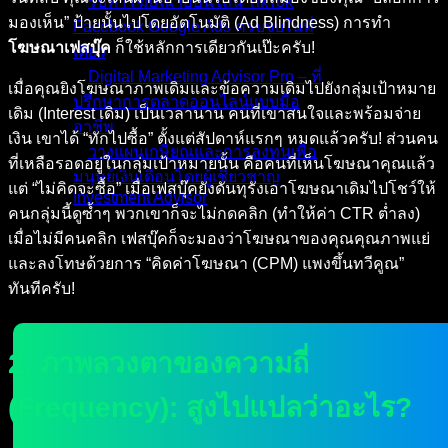
รับทำโฆษณาออนไลน์ TikTok
มองเห็น” ป้ายนั้นไปโดยอัตโนมัติ (Ad Blindness) การทำ
Facebook Google Ads ครบจบในที่
โฆษณาเฟสบุ๊ค
ก็ใช้หลักการเดียวกันเป๊ะครับ!
เดียว
Digital Marketing Advisor Pro – ที่
เมื่อคุณยิงโฆษณาภาพเดิมและข้อความเดิมไปยังกลุ่มเป้าหมาย
ปรึกษาการตลาดออนไลน์แบบมือ
เดิม (Interest เดิม) เป็นเวลานาน คนที่เขาสนใจและพร้อมจ่าย
อาชีพ
เงิน เขาได้ “ทักไปซื้อ” ตั้งแต่สัปดาห์แรกๆ หมดแล้วครับ! ส่วนคน
วางแผนเกษียณและการลงทุนเพื่อ
ที่เหลือรอดอยู่ในกลุ่มเป้าหมายนั้น คือคนที่เห็นโฆษณาคุณแล้ว
มนุษย์เงินเดือนโดยผู้เชี่ยวชาญ
แต่ “ไม่คิดจะซื้อ” เมื่อเฟสบุ๊คยังดันทุรังเอาโฆษณาเดิมไปโชว์ให้
Investment Advisor
คนกลุ่มนี้ดูซ้ำๆ พวกเขาก็จะไม่กดคลิก (ทำให้ค่า CTR ต่ำลง)
ผลงานที่ผ่านมา
เมื่อไม่มีคนคลิก เฟสบุ๊คก็จะมองว่าโฆษณาของคุณคุณภาพแย่
บทความ
และลงโทษด้วยการ “คิดค่าโฆษณา (CPM) แพงขึ้นทวีคูณ”
ติดต่อผม
ทันทีครับ!
2. ภาพลวงตาของความถี่
(Frequency): สูงไปแปลว่าอะไร?