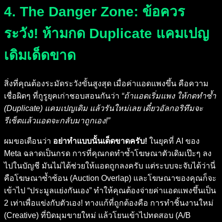
4. The Danger Zone: ข้อควร
ระวัง! ห้ามกด Duplicate แคมเปญ
เดิมเด็ดขาด
สิ่งที่คุณต้องระมัดระวังขั้นสูงสุด เมื่อค่าแอดแพงขึ้น คือความ
เชื่อผิดๆ ที่กูรูยุคเก่าชอบสอนกันว่า
“ถ้าแอดเริ่มแพง ให้กดทำซ้ำ
(Duplicate) แคมเปญเดิม แล้วรันใหม่เลย เดี๋ยวอัลกอริทึมจะ
รีเซ็ตแล้วแอดจะกลับมาถูกเอง!”
ผมขอเตือนว่า
อย่าทำแบบนั้นเด็ดขาดครับ!
ในยุคที่ AI ของ
Meta ฉลาดเป็นกรด การที่คุณกดทำซ้ำโฆษณาตัวเดิมเป๊ะๆ ลง
ไปในบัญชี มันไม่ได้ช่วยให้แอดถูกลงครับ แต่ระบบจะจับได้ว่านี่
คือโฆษณาซ้ำซ้อน (Auction Overlap) และโฆษณาของคุณก็จะ
เข้าไป “ประมูลแย่งกันเอง” ทำให้คุณต้องจ่ายค่าแอดแพงขึ้นเป็น
2 เท่าเพื่อแข่งกับตัวเอง! ทางแก้ที่ถูกต้องคือ การทำชิ้นงานใหม่
(Creative) ที่บิดมุมขายใหม่ แล้วโยนเข้าไปทดสอบ (A/B