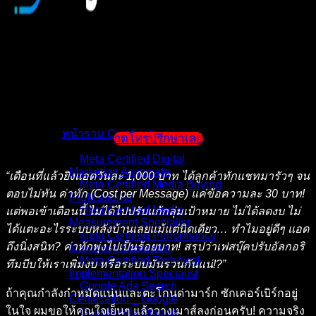
หน้าแรก
แนะนำตัวผู้สอน
หน้ารวม Certificate
กดโทรปรึกษาเลย
Meta Certified Digital
Marketing Associate
“เดือนที่แล้วยิงแอดวันละ 1,000 บาท ได้ลูกค้าทักแชทมารัวๆ จน
Meta Certified Media Buying
ตอบไม่ทัน ค่าทัก (Cost per Message) แค่ข้อความละ 30 บาท!
Professional
Meta Certified Media
แต่พอเข้าเดือนนี้ ไม่ได้ไปปรับแก้กลุ่มเป้าหมาย ไม่ได้ลดงบ ไม่
Measurement Specialist
ได้แตะอะไรระบบหลังบ้านเลยแม้แต่นิดเดียว… ทำไมอยู่ดีๆ แอด
Meta Certified Performance
ถึงนิ่งสนิท? ค่าทักพุ่งไปเป็นร้อยบาท! สรุปว่าเฟสบุ๊คปรับอัลกอริ
Marketing Specialist
Meta Certified Technical
ทึมบีบให้เราเพิ่มงบ หรือระบบมันรวนกันแน่!?”
Implementation Specialist
Google Ads Search
ถ้าคุณกำลังกำหมัดแน่นและตะโกนด่ามาร์ก ซักเคอร์เบิร์กอยู่
Certification _ Google
ในใจ ผมขอให้คุณใจเย็นๆ แล้ววางเมาส์ลงก่อนครับ! ความจริง
Google Ads Display