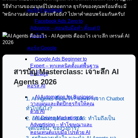
วิธีทำงานของมนุษย์ไปตลอดกาล ธุรกิจของคุณพร้อมที่จะมี
คอร์ส Facebook
“พนักงานล่องหน” แล้วหรือยัง? ไปหาคำตอบพร้อมกันครับ!
Facebook Ads Zero to
Advance – สอนจับมือทำ ตั้งแต่ 0
จนโปร
คอร์ส Google
Google Ads Beginner to
Expert – ทุกเทคนิคตั้งแต่พื้นฐาน
สารบัญ Masterclass: เจาะลึก AI
ถึงขั้นสูง
Agents 2026
คอร์ส AI
AI Automation for Business –
1. AI Agents คืออะไร? และต่างจาก Chatbot
วางแผนและติดปีกธุรกิจให้คุณ
ทั่วไปยังไง?
ด้วย AI
AI-Driven Marketing &
2. อัปเดตล่าสุด เม.ย. 2026: ทำไมถึงเป็น
Advertising – ทำโฆษณาและ
“จุดเปลี่ยน” ของวงการ?
คอนเทนต์แบบมือโปรด้วย AI