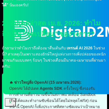
ได้”
นั่นเองครับ!
2. อัปเดตล่าสุด เม.ย. 2026: ทำไม
ถึงเป็น “จุดเปลี่ยน” ของวงการ?
ถ้าถามว่าทำไมเราถึงต้องมาตื่นเต้นกับ
เทรนด์ AI 2026
ในช่วง
นี้? สาเหตุเป็นเพราะสองยักษ์ใหญ่แห่งวงการเพิ่งปล่อยของหนัก
มาชนกันแบบสดๆ ร้อนๆ ในช่วงเดือนมีนาคม-เมษายนที่ผ่านมา
ครับ:
🔥 ข่าวใหญ่ฝั่ง OpenAI (15 เมษายน 2026):
OpenAI ได้อัปเดต
Agents SDK
ครั้งใหญ่ ซึ่งรองรับ
การทำงานที่ยาวนานขึ้นในสภาพแวดล้อม Sandbox
(รันโค้ดและทำงานซับซ้อนได้โดยไม่หลุดโฟกัส) ก่อน
X
หน้านี้ OpenAI ก็เพิ่งประกาศทิศทางชัดเจนว่าเป้าหมาย