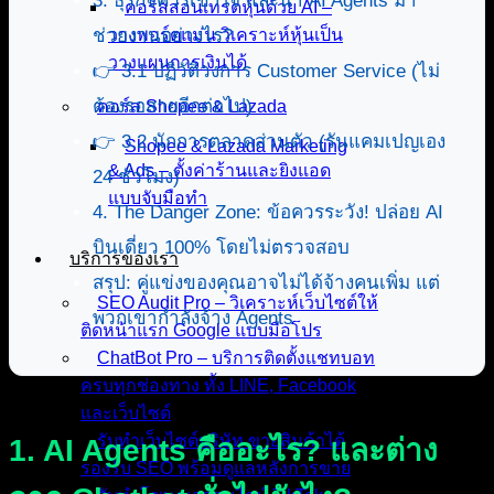
3. ธุรกิจควรเข้าใจ และนำ AI Agents มา
คอร์สสอนเทรดหุ้นด้วย AI –
ช่วยงานอย่างไร?
วางพอร์ตแม่น วิเคราะห์หุ้นเป็น
วางแผนการเงินได้
👉 3.1 ปฏิวัติวงการ Customer Service (ไม่
ต้องรอสายอีกต่อไป)
คอร์ส Shopee & Lazada
👉 3.2 นักการตลาดส่วนตัว (รันแคมเปญเอง
Shopee & Lazada Marketing
& Ads – ตั้งค่าร้านและยิงแอด
24 ชั่วโมง)
แบบจับมือทำ
4. The Danger Zone: ข้อควรระวัง! ปล่อย AI
บินเดี่ยว 100% โดยไม่ตรวจสอบ
บริการของเรา
สรุป: คู่แข่งของคุณอาจไม่ได้จ้างคนเพิ่ม แต่
SEO Audit Pro – วิเคราะห์เว็บไซต์ให้
พวกเขากำลังจ้าง Agents
ติดหน้าแรก Google แบบมือโปร
ChatBot Pro – บริการติดตั้งแชทบอท
ครบทุกช่องทาง ทั้ง LINE, Facebook
และเว็บไซต์
รับทำเว็บไซต์บริษัท ขายสินค้าได้
1. AI Agents คืออะไร? และต่าง
รองรับ SEO พร้อมดูแลหลังการขาย