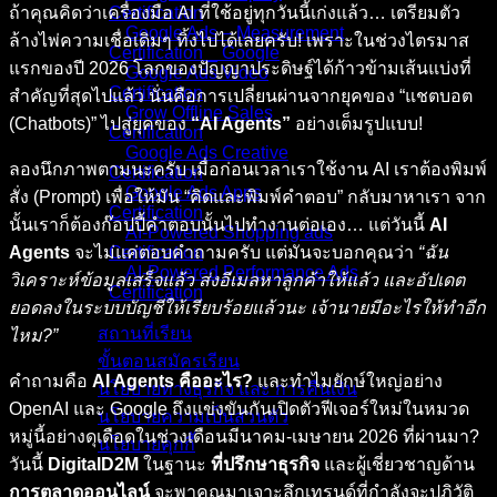
ถ้าคุณคิดว่าเครื่องมือ AI ที่ใช้อยู่ทุกวันนี้เก่งแล้ว… เตรียมตัว
Certification
Google Ads – Measurement
ล้างไพ่ความเชื่อเดิมๆ ทิ้งไปได้เลยครับ! เพราะในช่วงไตรมาส
Certification _ Google
แรกของปี 2026 โลกของปัญญาประดิษฐ์ได้ก้าวข้ามเส้นแบ่งที่
Google Ads Video
Certification
สำคัญที่สุดไปแล้ว นั่นคือการเปลี่ยนผ่านจากยุคของ “แชตบอต
Grow Offline Sales
(Chatbots)” ไปสู่ยุคของ
“AI Agents”
อย่างเต็มรูปแบบ!
Certification
Google Ads Creative
ลองนึกภาพตามนะครับ เมื่อก่อนเวลาเราใช้งาน AI เราต้องพิมพ์
Certification
Google Ads Apps
สั่ง (Prompt) เพื่อให้มัน “คิดและพิมพ์คำตอบ” กลับมาหาเรา จาก
Certification
นั้นเราก็ต้องก๊อปปี้คำตอบนั้นไปทำงานต่อเอง… แต่วันนี้
AI
AI-Powered Shopping ads
Agents
จะไม่แค่ตอบคำถามครับ แต่มันจะบอกคุณว่า
“ฉัน
Certification
AI-Powered Performance Ads
วิเคราะห์ข้อมูลเสร็จแล้ว ส่งอีเมลหาลูกค้าให้แล้ว และอัปเดต
Certification
ยอดลงในระบบบัญชีให้เรียบร้อยแล้วนะ เจ้านายมีอะไรให้ทำอีก
สถานที่เรียน
ไหม?”
ขั้นตอนสมัครเรียน
คำถามคือ
AI Agents คืออะไร?
และทำไมยักษ์ใหญ่อย่าง
นโยบายทางธุรกิจ และ การคืนเงิน
OpenAI และ Google ถึงแข่งขันกันเปิดตัวฟีเจอร์ใหม่ในหมวด
นโยบายความเป็นส่วนตัว
หมู่นี้อย่างดุเดือดในช่วงเดือนมีนาคม-เมษายน 2026 ที่ผ่านมา?
นโยบายคุกกี้
วันนี้
DigitalD2M
ในฐานะ
ที่ปรึกษาธุรกิจ
และผู้เชี่ยวชาญด้าน
คอร์สทั้งหมด
การตลาดออนไลน์
จะพาคุณมาเจาะลึกเทรนด์ที่กำลังจะปฏิวัติ