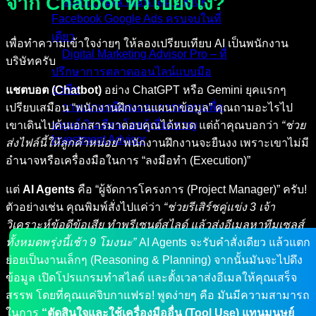
จาก Chatbot ทั่วไปยังไง?
รับทำโฆษณาออนไลน์ TikTok
Facebook Google Ads ครบจบในที่
เดียว
เพื่อทำความเข้าใจง่ายๆ ให้ลองเปรียบเทียบ AI เป็นพนักงาน
Digital Marketing Advisor Pro – ที่
บริษัทครับ
ปรึกษาการตลาดออนไลน์แบบมือ
อาชีพ
แชตบอต (Chatbot)
อย่าง ChatGPT หรือ Gemini ยุคแรกๆ
วางแผนเกษียณและการลงทุนเพื่อ
เปรียบเสมือน “พนักงานฝึกงานแผนกข้อมูล” คุณถามอะไรไป
มนุษย์เงินเดือนโดยผู้เชี่ยวชาญ
เขาเดินไปค้นเอกสารมาตอบคุณได้หมด แต่ถ้าคุณบอกว่า
“ช่วย
Investment Advisor
ส่งไฟล์นี้ให้ลูกค้าหน่อย”
พนักงานฝึกงานจะยืนงง เพราะเขาไม่มี
อำนาจหรือเครื่องมือในการ “ลงมือทำ (Execution)”
ผลงานที่ผ่านมา
บทความ
แต่
AI Agents
คือ “ผู้จัดการโครงการ (Project Manager)” ครับ!
ติดต่อผม
ตัวอย่างเช่น คุณพิมพ์สั่งไปแค่ว่า
“ช่วยรีเสิร์ชคู่แข่ง 3 เจ้า
วิเคราะห์ข้อดีข้อเสีย ทำพรีเซนต์สไลด์ แล้วส่งอีเมลหาทีมเซลส์
ทั้งหมดพรุ่งนี้เช้า 9 โมงนะ”
AI Agents จะรับคำสั่งเดียว แล้วแตก
ย่อยเป็นงานเล็กๆ (Reasoning & Planning) จากนั้นมันจะไปดึง
ข้อมูล เปิดโปรแกรมทำสไลด์ และตั้งเวลาส่งอีเมลให้คุณเสร็จ
สรรพ โดยที่คุณแค่จิบกาแฟรอ! พูดง่ายๆ คือ มันมีความสามารถ
ในการ
“ตัดสินใจและใช้เครื่องมืออื่น (Tool Use) แทนมนุษย์