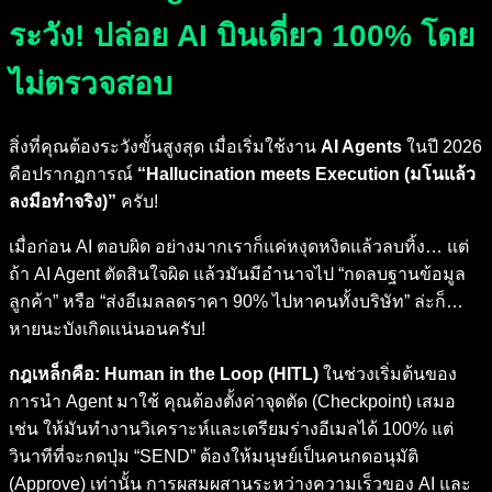
ระวัง! ปล่อย AI บินเดี่ยว 100% โดย
ไม่ตรวจสอบ
สิ่งที่คุณต้องระวังขั้นสูงสุด เมื่อเริ่มใช้งาน
AI Agents
ในปี 2026
คือปรากฏการณ์
“Hallucination meets Execution (มโนแล้ว
ลงมือทำจริง)”
ครับ!
เมื่อก่อน AI ตอบผิด อย่างมากเราก็แค่หงุดหงิดแล้วลบทิ้ง… แต่
ถ้า AI Agent ตัดสินใจผิด แล้วมันมีอำนาจไป “กดลบฐานข้อมูล
ลูกค้า” หรือ “ส่งอีเมลลดราคา 90% ไปหาคนทั้งบริษัท” ล่ะก็…
หายนะบังเกิดแน่นอนครับ!
กฎเหล็กคือ: Human in the Loop (HITL)
ในช่วงเริ่มต้นของ
การนำ Agent มาใช้ คุณต้องตั้งค่าจุดตัด (Checkpoint) เสมอ
เช่น ให้มันทำงานวิเคราะห์และเตรียมร่างอีเมลได้ 100% แต่
วินาทีที่จะกดปุ่ม “SEND” ต้องให้มนุษย์เป็นคนกดอนุมัติ
(Approve) เท่านั้น การผสมผสานระหว่างความเร็วของ AI และ