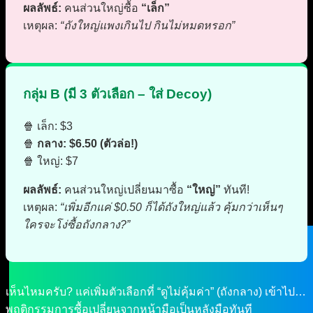
รับทำโฆษณาออนไลน์ TikTok
ผลลัพธ์:
คนส่วนใหญ่ซื้อ
“เล็ก”
Facebook Google Ads ครบจบในที่
เหตุผล:
“ถังใหญ่แพงเกินไป กินไม่หมดหรอก”
เดียว
Digital Marketing Advisor Pro – ที่
ปรึกษาการตลาดออนไลน์แบบมือ
อาชีพ
กลุ่ม B (มี 3 ตัวเลือก – ใส่ Decoy)
วางแผนเกษียณและการลงทุนเพื่อ
มนุษย์เงินเดือนโดยผู้เชี่ยวชาญ
🍿 เล็ก: $3
Investment Advisor
🍿
กลาง: $6.50 (ตัวล่อ!)
🍿 ใหญ่: $7
ผลงานที่ผ่านมา
บทความ
ผลลัพธ์:
คนส่วนใหญ่เปลี่ยนมาซื้อ
“ใหญ่”
ทันที!
ติดต่อผม
เหตุผล:
“เพิ่มอีกแค่ $0.50 ก็ได้ถังใหญ่แล้ว คุ้มกว่าเห็นๆ
ใครจะโง่ซื้อถังกลาง?”
เห็นไหมครับ? แค่เพิ่มตัวเลือกที่ “ดูไม่คุ้มค่า” (ถังกลาง) เข้าไป…
พฤติกรรมการซื้อเปลี่ยนจากหน้ามือเป็นหลังมือทันที