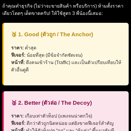
ถ้าคุณทำธุรกิจ (ไม่ว่าจะขายสินค้า หรือบริการ) ห้ามตั้งราคา
เดียวโดดๆ เด็ดขาดครับ! ให้ใช้สูตร 3 พี่น้องนี้เสมอ:
🥉 1. Good (ตัวถูก / The Anchor)
ราคา:
ต่ำสุด
ฟีเจอร์:
น้อยที่สุด (มีข้อจำกัดชัดเจน)
หน้าที่:
ดึงคนเข้าร้าน (Traffic) และเป็นตัวเปรียบเทียบให้
ตัวอื่นดูดี
🥈 2. Better (ตัวล่อ / The Decoy)
ราคา:
เกือบเท่าตัวท็อป (แพงจนน่าตกใจ)
ฟีเจอร์:
ดีกว่าตัวถูกนิดหน่อย แต่ยังขาดฟีเจอร์สำคัญ
หน้าที่:
ทำให้ตัวท็อปดู “ถูก” และ “คุ้มค่า” ขึ้นมาทันที