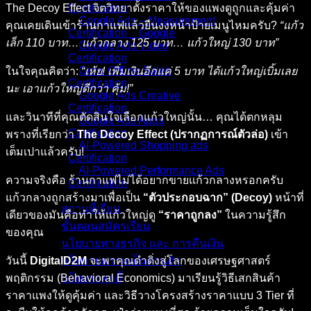
The Decoy Effect จิตวิทยาตั้งราคาให้ของแพงดูถูกและคุ้มค่า
Certification
Google Ads – Measurement
คุณเคยเดินเข้าร้านกาแฟแล้วยืนงงหน้าป้ายเมนูไหมครับ?
“แก้ว
Certification _ Google
เล็ก 110 บาท… แก้วกลาง 125 บาท… แก้วใหญ่ 130 บาท”
Google Ads Video
Certification
Grow Offline Sales
ในใจคุณคิดว่า:
“เห้ย! เพิ่มเงินอีกแค่ 5 บาท ได้แก้วใหญ่เบิ้มเลย
Certification
นะ เอาแก้วใหญ่ดีกว่า คุ้ม!”
Google Ads Creative
Certification
และวินาทีที่คุณตัดสินใจเลือกแก้วใหญ่นั้น… คุณได้ตกหลุม
Google Ads Apps
Certification
พรางที่เรียกว่า
The Decoy Effect (ปรากฏการณ์ตัวล่อ)
เข้า
AI-Powered Shopping ads
เต็มเปาแล้วครับ!
Certification
AI-Powered Performance Ads
ความจริงคือ ร้านกาแฟไม่ได้อยากขายแก้วกลางหรอกครับ
Certification
แก้วกลางถูกสร้างมาเพื่อเป็น
“ตัวประกอบฉาก” (Decoy)
หน้าที่
สถานที่เรียน
เดียวของมันคือทำให้แก้วใหญ่ดู
“ราคาถูกลง”
ในความรู้สึก
ขั้นตอนสมัครเรียน
ของคุณ
นโยบายทางธุรกิจ และ การคืนเงิน
วันนี้
DigitalD2M
จะพาคุณดำดิ่งสู่โลกของเศรษฐศาสตร์
นโยบายความเป็นส่วนตัว
พฤติกรรม (Behavioral Economics) มาเรียนรู้วิธีเสกสินค้า
นโยบายคุกกี้
ราคาแพงให้ดูคุ้มค่า และวิธีวางโครงสร้างราคาแบบ 3 Tier ที่
คอร์สทั้งหมด