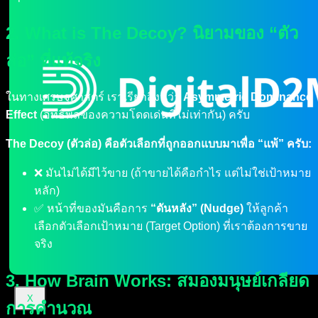
2. What is The Decoy? นิยามของ “ตัว
ล่อ” ที่แท้จริง
ในทางเศรษฐศาสตร์ เราเรียกสิ่งนี้ว่า
Asymmetric Dominance
Effect
(อิทธิพลของความโดดเด่นที่ไม่เท่ากัน) ครับ
The Decoy (ตัวล่อ) คือตัวเลือกที่ถูกออกแบบมาเพื่อ “แพ้” ครับ:
❌ มันไม่ได้มีไว้ขาย (ถ้าขายได้คือกำไร แต่ไม่ใช่เป้าหมาย
หลัก)
✅ หน้าที่ของมันคือการ
“ดันหลัง” (Nudge)
ให้ลูกค้า
เลือกตัวเลือกเป้าหมาย (Target Option) ที่เราต้องการขาย
จริง
3. How Brain Works: สมองมนุษย์เกลียด
X
การคำนวณ