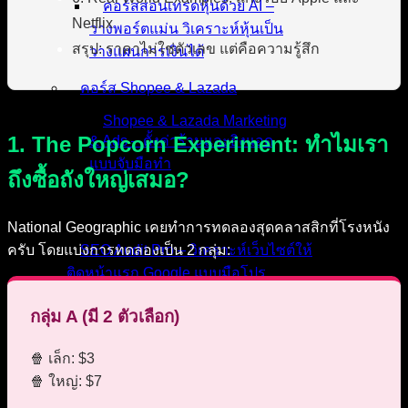
คอร์สสอนเทรดหุ้นด้วย AI –
Netflix
วางพอร์ตแม่น วิเคราะห์หุ้นเป็น
สรุป: ราคาไม่ใช่ตัวเลข แต่คือความรู้สึก
วางแผนการเงินได้
คอร์ส Shopee & Lazada
Shopee & Lazada Marketing
1. The Popcorn Experiment: ทำไมเรา
& Ads – ตั้งค่าร้านและยิงแอด
แบบจับมือทำ
ถึงซื้อถังใหญ่เสมอ?
บริการของเรา
National Geographic เคยทำการทดลองสุดคลาสสิกที่โรงหนัง
ครับ โดยแบ่งการทดลองเป็น 2 กลุ่ม:
SEO Audit Pro – วิเคราะห์เว็บไซต์ให้
ติดหน้าแรก Google แบบมือโปร
ChatBot Pro – บริการติดตั้งแชทบอท
กลุ่ม A (มี 2 ตัวเลือก)
ครบทุกช่องทาง ทั้ง LINE, Facebook
และเว็บไซต์
🍿 เล็ก: $3
รับทำเว็บไซต์บริษัท ขายสินค้าได้
🍿 ใหญ่: $7
รองรับ SEO พร้อมดูแลหลังการขาย