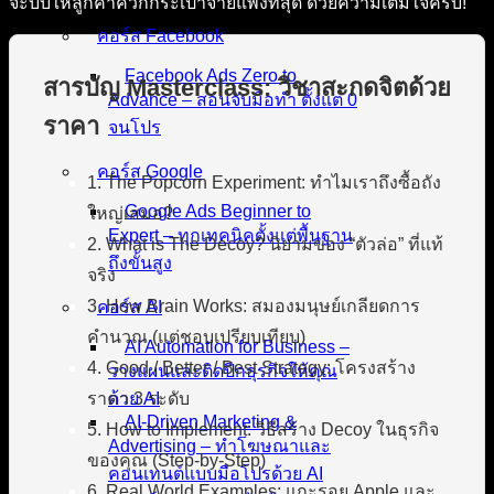
จะบีบให้ลูกค้าควักกระเป๋าจ่ายแพงที่สุด ด้วยความเต็มใจครับ!
คอร์ส Facebook
Facebook Ads Zero to
สารบัญ Masterclass: วิชาสะกดจิตด้วย
Advance – สอนจับมือทำ ตั้งแต่ 0
ราคา
จนโปร
คอร์ส Google
1. The Popcorn Experiment: ทำไมเราถึงซื้อถัง
Google Ads Beginner to
ใหญ่เสมอ?
Expert – ทุกเทคนิคตั้งแต่พื้นฐาน
2. What is The Decoy? นิยามของ “ตัวล่อ” ที่แท้
ถึงขั้นสูง
จริง
3. How Brain Works: สมองมนุษย์เกลียดการ
คอร์ส AI
คำนวณ (แต่ชอบเปรียบเทียบ)
AI Automation for Business –
4. Good / Better / Best Strategy: โครงสร้าง
วางแผนและติดปีกธุรกิจให้คุณ
ราคา 3 ระดับ
ด้วย AI
AI-Driven Marketing &
5. How to Implement: วิธีสร้าง Decoy ในธุรกิจ
Advertising – ทำโฆษณาและ
ของคุณ (Step-by-Step)
คอนเทนต์แบบมือโปรด้วย AI
6. Real World Examples: แกะรอย Apple และ