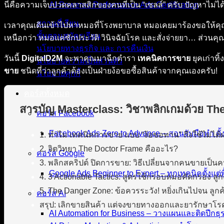
นี่คือความเจ็บปวดคลาสสิกของคนที่เป็น “เซลส์” ครับ ปัญหาไม่ได้
AI-Powered Performance Ads Certification
สถานที่เรียน
เวลาคุณเดินเข้าไปหาหมอที่โรงพยาบาล หมอเคยมาร้องขอให้คุณ
ขั้นตอนสมัครเรียน
เหนือกว่า หมอแค่ซักประวัติ วินิจฉัยโรค และสั่งจ่ายยา… ส่วนคุ
นโยบายทางธุรกิจ และ การคืนเงิน
วันนี้
DigitalD2M
จะพาคุณมาฉีกตำรา
เทคนิคการขาย
ยุคเก่าท
นโยบายความเป็นส่วนตัว
ขาย
ชนิดที่ว่าลูกค้าต้องเป็นฝ่ายง้อขอซื้อสินค้าจากคุณเองครับ!
นโยบายคุกกี้
คอร์สทั้งหมด
สารบัญ Masterclass: วิชาพลิกเกมด้วย T
คอร์ส Facebook
Facebook Ads Zero to Advance – สอนจับมือทำ ตั้
1. ทำไม เทคนิคการขาย แบบ “ง้อขอทาน” ถึงใช้ไม่ได้
2. จิตวิทยา The Doctor Frame คืออะไร?
คอร์ส Google
3. พลิกสคริปต์ ปิดการขาย: วิธีเปลี่ยนจากคนขายเป็น
Google Ads Beginner to Expert – ทุกเทคนิคตั้งแต่พื
4. 3 Actionable Tactics: สูตรใช้กรอบหมอคัดกรอง ลูก
5. The Danger Zone: ข้อควรระวัง! หยิ่งเกินไปจน ลูกค
คอร์ส AI
สรุป: เลิกขายสินค้า แต่จงขายทางออกและยารักษาโร
AI Automation for Business – วางแผนและติดปีกธุร