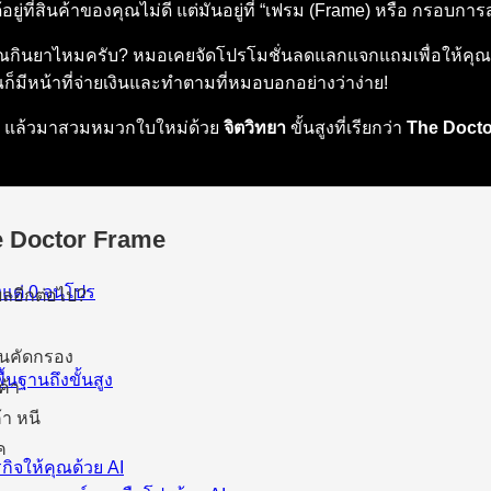
อยู่ที่สินค้าของคุณไม่ดี แต่มันอยู่ที่ “เฟรม (Frame) หรือ กรอบก
กินยาไหมครับ? หมอเคยจัดโปรโมชั่นลดแลกแจกแถมเพื่อให้คุณยอ
ณก็มีหน้าที่จ่ายเงินและทำตามที่หมอบอกอย่างว่าง่าย!
ิ้ง แล้วมาสวมหมวกใบใหม่ด้วย
จิตวิทยา
ขั้นสูงที่เรียกว่า
The Doct
he Doctor Frame
งแต่ 0 จนโปร
ผลอีกต่อไป?
คนคัดกรอง
้นฐานถึงขั้นสูง
ค้า
้า หนี
ค
กิจให้คุณด้วย AI