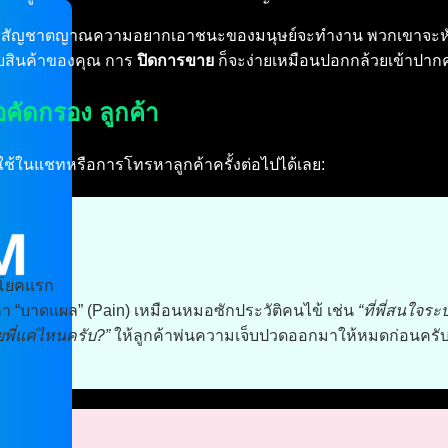
ป สัญชาตญาณความอยากเอาชนะของมนุษย์จะทำงาน พวกเขาจะหัน
กับสินค้าของคุณ การ
ปิดการขาย
ก็จะง่ายเหมือนปอกกล้วยเข้าปาก
อคัดกรอง ลูกค้า
บใช้ในแชทหรือการโทรหาลูกค้าครั้งต่อไปได้เลย:
ระโยคแรก
า “บาดแผล” (Pain) เหมือนหมอซักประวัติคนไข้ เช่น
“ที่พี่สนใจร
ยพี่แค่ไหนครับ?”
ให้ลูกค้าพ่นความเจ็บปวดออกมาให้หมดก่อนครั