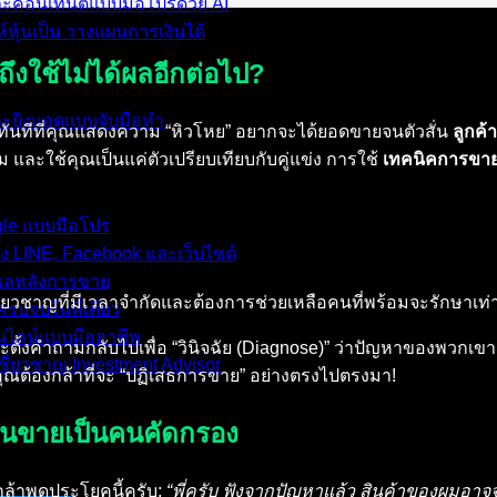
ละคอนเทนต์แบบมือโปรด้วย AI
์หุ้นเป็น วางแผนการเงินได้
งใช้ไม่ได้ผลอีกต่อไป?
และยิงแอดแบบจับมือทำ
ทันทีที่คุณแสดงความ “หิวโหย” อยากจะได้ยอดขายจนตัวสั่น
ลูกค้า
ละใช้คุณเป็นแค่ตัวเปรียบเทียบกับคู่แข่ง การใช้
เทคนิคการขา
ogle แบบมือโปร
้ง LINE, Facebook และเว็บไซต์
ดูแลหลังการขาย
ี่ยวชาญที่มีเวลาจำกัดและต้องการช่วยเหลือคนที่พร้อมจะรักษาเท่าน
รบจบในที่เดียว
อนไลน์แบบมืออาชีพ
ุณจะตั้งคำถามกลับไปเพื่อ “วินิจฉัย (Diagnose)” ว่าปัญหาของพ
ชี่ยวชาญ Investment Advisor
ุณต้องกล้าที่จะ “ปฏิเสธการขาย” อย่างตรงไปตรงมา!
ากคนขายเป็นคนคัดกรอง
ณกล้าพูดประโยคนี้ครับ:
“พี่ครับ ฟังจากปัญหาแล้ว สินค้าของผมอาจจะ