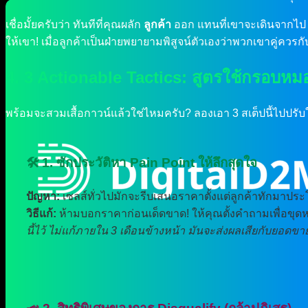
เชื่อมั้ยครับว่า ทันทีที่คุณผลัก
ลูกค้า
ออก แทนที่เขาจะเดินจากไ
ให้เขา! เมื่อลูกค้าเป็นฝ่ายพยายามพิสูจน์ตัวเองว่าพวกเขาคู่ควร
4. 3 Actionable Tactics: สูตรใช้กรอบหม
พร้อมจะสวมเสื้อกาวน์แล้วใช่ไหมครับ? ลองเอา 3 สเต็ปนี้ไปปรั
🛠️ 1. ซักประวัติหา Pain Point ให้ลึกสุดใจ
ปัญหา:
เซลส์ทั่วไปมักจะรีบเสนอราคาตั้งแต่ลูกค้าทักมาป
วิธีแก้:
ห้ามบอกราคาก่อนเด็ดขาด! ให้คุณตั้งคำถามเพื่อขุดห
นี้ไว้ ไม่แก้ภายใน 3 เดือนข้างหน้า มันจะส่งผลเสียกับยอดขา