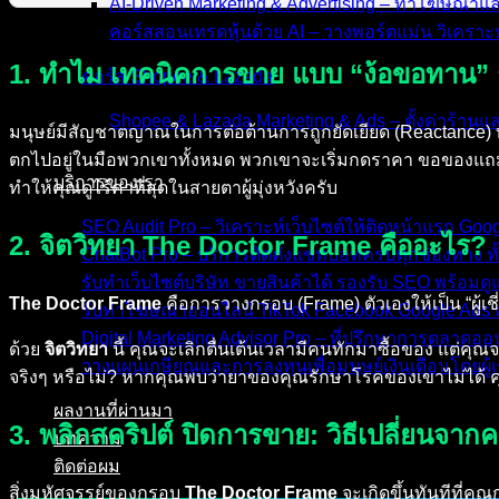
AI-Driven Marketing & Advertising – ทำโฆษณาแ
คอร์สสอนเทรดหุ้นด้วย AI – วางพอร์ตแม่น วิเคราะห
1. ทำไม เทคนิคการขาย แบบ “ง้อขอทาน” ถึ
คอร์ส Shopee & Lazada
Shopee & Lazada Marketing & Ads – ตั้งค่าร้าน
มนุษย์มีสัญชาตญาณในการต่อต้านการถูกยัดเยียด (Reactance) 
ตกไปอยู่ในมือพวกเขาทั้งหมด พวกเขาจะเริ่มกดราคา ขอของแถม แ
บริการของเรา
ทำให้คุณดูไร้ค่าที่สุดในสายตาผู้มุ่งหวังครับ
SEO Audit Pro – วิเคราะห์เว็บไซต์ให้ติดหน้าแรก Go
2. จิตวิทยา The Doctor Frame คืออะไร?
ChatBot Pro – บริการติดตั้งแชทบอทครบทุกช่องทาง ทั
รับทำเว็บไซต์บริษัท ขายสินค้าได้ รองรับ SEO พร้อม
The Doctor Frame
คือการวางกรอบ (Frame) ตัวเองให้เป็น “ผู้เช
รับทำโฆษณาออนไลน์ TikTok Facebook Google Ads ค
Digital Marketing Advisor Pro – ที่ปรึกษาการตลาดอ
ด้วย
จิตวิทยา
นี้ คุณจะเลิกตื่นเต้นเวลามีคนทักมาซื้อของ แต่ค
วางแผนเกษียณและการลงทุนเพื่อมนุษย์เงินเดือนโดยผู้เ
จริงๆ หรือไม่? หากคุณพบว่ายาของคุณรักษาโรคของเขาไม่ได้ ค
ผลงานที่ผ่านมา
3. พลิกสคริปต์ ปิดการขาย: วิธีเปลี่ยนจ
บทความ
ติดต่อผม
สิ่งมหัศจรรย์ของกรอบ
The Doctor Frame
จะเกิดขึ้นทันทีที่คุ