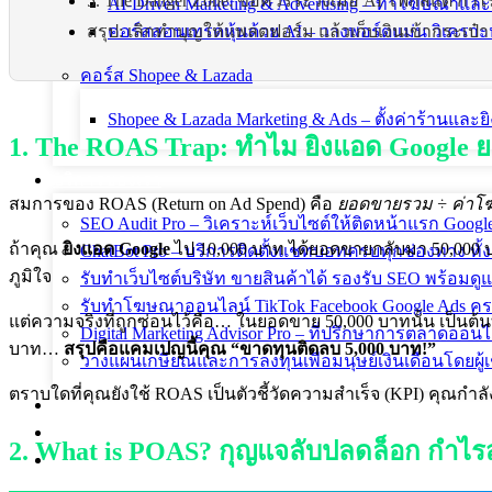
5. The Danger Zone: ข้อควรระวังเมื่อ AI โฟกัสแต่ กำไ
AI-Driven Marketing & Advertising – ทำโฆษณาแ
สรุป: เลิกทำบุญให้แพลตฟอร์ม แล้วเก็บเงินเข้ากระเป๋า
คอร์สสอนเทรดหุ้นด้วย AI – วางพอร์ตแม่น วิเคราะห
คอร์ส Shopee & Lazada
Shopee & Lazada Marketing & Ads – ตั้งค่าร้านแล
1. The ROAS Trap: ทำไม ยิงแอด Google ยอด
บริการของเรา
สมการของ ROAS (Return on Ad Spend) คือ
ยอดขายรวม ÷ ค่า
SEO Audit Pro – วิเคราะห์เว็บไซต์ให้ติดหน้าแรก Goog
ถ้าคุณ
ยิงแอด Google
ไป 10,000 บาท ได้ยอดขายกลับมา 50,000 บ
ChatBot Pro – บริการติดตั้งแชทบอทครบทุกช่องทาง ทั้ง
ภูมิใจ
รับทำเว็บไซต์บริษัท ขายสินค้าได้ รองรับ SEO พร้อมด
รับทำโฆษณาออนไลน์ TikTok Facebook Google Ads ครบ
แต่ความจริงที่ถูกซ่อนไว้คือ… ในยอดขาย 50,000 บาทนั้น เป็นต้นท
Digital Marketing Advisor Pro – ที่ปรึกษาการตลาดออ
บาท…
สรุปคือแคมเปญนี้คุณ “ขาดทุนติดลบ 5,000 บาท!”
วางแผนเกษียณและการลงทุนเพื่อมนุษย์เงินเดือนโดยผู้เช
ตราบใดที่คุณยังใช้ ROAS เป็นตัวชี้วัดความสำเร็จ (KPI) คุณก
ผลงานที่ผ่านมา
บทความ
2. What is POAS? กุญแจลับปลดล็อก กำไรส
ติดต่อผม