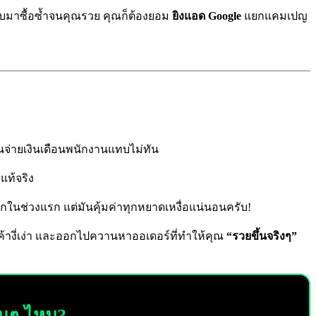
ะกลับมาซื้อซ้ำจนคุณรวย คุณก็ต้องยอม
ยิงแอด Google
แยกแคมเปญ
ินจ่ายเงินเดือนพนักงานแทบไม่ทัน
แท้จริง
นช่วงแรก แต่มันคุ้มค่าทุกหยาดเหงื่อแน่นอนครับ!
ค้างี่เง่า และออกไปควานหาออเดอร์ที่ทำให้คุณ
“รวยขึ้นจริงๆ”
้นๆ ไหม?