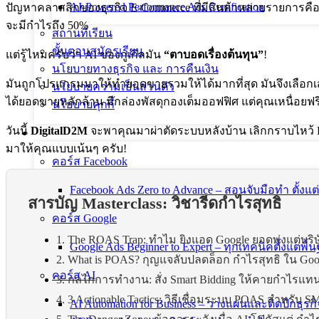
AI-Powered Performance Ads Certification
ปัญหาคลาสสิกของธุรกิจ E-Commerce ที่มีสินค้าหลายรายการคือ “
จะมีกำไรถึง 50%
สถานที่เรียน
ขั้นตอนสมัครเรียน
แต่รู้ไหมครับว่า AI ของกูเกิลมัน
“ตาบอดเรื่องต้นทุน”
!
นโยบายทางธุรกิจ และ การคืนเงิน
มันถูกโปรแกรมมาให้ทำยอดขายรวมให้ได้มากที่สุด มันจึงเลือกเส้นท
นโยบายความเป็นส่วนตัว
ได้ยอดขายหลักล้าน มีกล่องพัสดุกองเต็มออฟฟิศ แต่คุณเหนื่อยฟรี
นโยบายคุกกี้
วันนี้
DigitalD2M
จะพาคุณมาผ่าตัดระบบหลังบ้าน เลิกกราบไหว้ R
คอร์สทั้งหมด
มาให้คุณแบบเน้นๆ ครับ!
คอร์ส Facebook
Facebook Ads Zero to Advance – สอนจับมือทำ ตั้งแต
สารบัญ Masterclass: วิชารีดกำไรสุทธิ
คอร์ส Google
1. The ROAS Trap: ทำไม ยิงแอด Google ยอดพุ่งแต่บริษ
Google Ads Beginner to Expert – ทุกเทคนิคตั้งแต่พื้น
2. What is POAS? กุญแจลับปลดล็อก กำไรสุทธิ ใน Goo
คอร์ส AI
3. กลไกการทำงาน: สั่ง Smart Bidding ให้คายกำไรแ
4. 3 Actionable Tactics: วิธีเชื่อมระบบ POAS สำหรับ S
AI Automation for Business – วางแผนและติดปีกธุรกิ