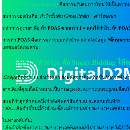
POAS (Profit On Ad Spend)
คือการปรับสมการใหม่ให้เป็นความจ
สมการของมันคือ:
กำไรขั้นต้น (Gross Profit) ÷ ค่าโฆษณา
หลักการดูง่ายๆ คือ
ถ้า POAS มากกว่า 1 = คุณได้กำไร, ถ้า POAS
การทำ
POAS
คือการมุดระบบหลังบ้าน แล้วส่งข้อมูล
“ต้นทุนขาย
แดชบอร์ดเลยครับ!
3. กลไกการทำงาน: สั่ง Smart Bidding ใ
เมื่อคุณติดตั้งระบบสำเร็จแล้ว สิ่งมหัศจรรย์จะเกิดขึ้นกับการทำ
จากเดิมที่คุณตั้งเป้าหมายเป็น “Target ROAS” ระบบจะถูกเปลี่ยนใ
สมมติว่าลูกค้าคนหนึ่งกำลังค้นหาสินค้า AI จะสแกนทันทีว่า:
“อ๋อ… สินค้าที่คนนี้กำลังจะซื้อ แม้ราคาแค่ 1,000 บาท แต่เจ้านา
ในทางกลับกัน:
“สินค้าอีกชิ้นราคา 5,000 บาท แต่ต้นทุนล่อไป 4,500 บาท ได้กำไรแ