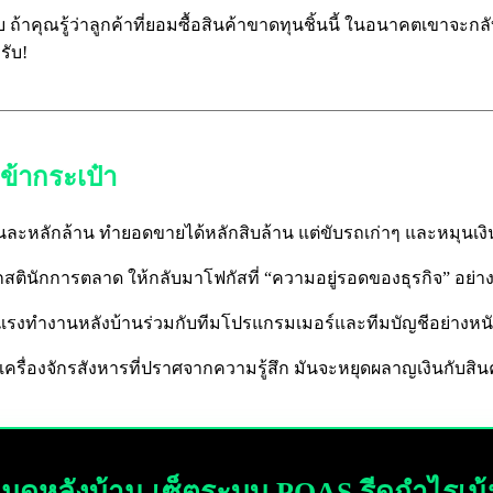
รับ ถ้าคุณรู้ว่าลูกค้าที่ยอมซื้อสินค้าขาดทุนชิ้นนี้ ในอนาคตเขาจ
รับ!
ข้ากระเป๋า
ดือนละหลักล้าน ทำยอดขายได้หลักสิบล้าน แต่ขับรถเก่าๆ และหมุนเง
สตินักการตลาด ให้กลับมาโฟกัสที่ “ความอยู่รอดของธุรกิจ” อย่าง
งทำงานหลังบ้านร่วมกับทีมโปรแกรมเมอร์และทีมบัญชีอย่างหนักใ
รื่องจักรสังหารที่ปราศจากความรู้สึก มันจะหยุดผลาญเงินกับสิน
มุดหลังบ้าน เซ็ตระบบ POAS รีดกำไรเน