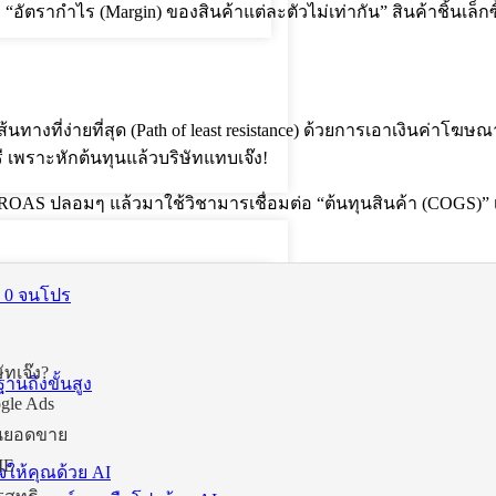
อัตรากำไร (Margin) ของสินค้าแต่ละตัวไม่เท่ากัน” สินค้าชิ้นเล
างที่ง่ายที่สุด (Path of least resistance) ด้วยการเอาเงินค่าโฆษ
 เพราะหักต้นทุนแล้วบริษัทแทบเจ๊ง!
OAS ปลอมๆ แล้วมาใช้วิชามารเชื่อมต่อ “ต้นทุนสินค้า (COGS)” 
่ 0 จนโปร
ัทเจ๊ง?
ฐานถึงขั้นสูง
gle Ads
ทนยอดขาย
ME
จให้คุณด้วย AI