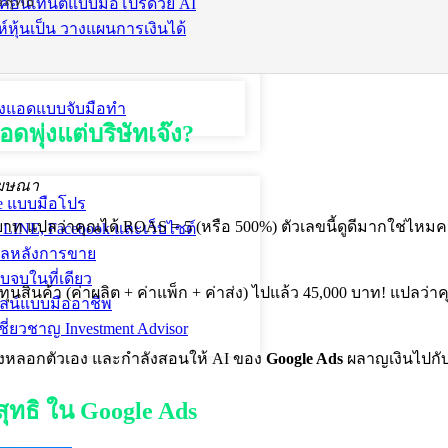
รสุทธิ
ละคอนเทนต์แบบมือโปรด้วย AI
์หุ้นเป็น วางแผนการเงินได้
ะยิงแอดแบบจับมือทำ
พุ่งแต่บริษัทเจ๊ง?
โฆษณา
le แบบมือโปร
าท แปลว่าคุณได้ ROAS = 5 (หรือ 500%) ตัวเลขนี้ดูดีมากใช่ไหมค
 LINE, Facebook และเว็บไซต์
ูแลหลังการขาย
จบในที่เดียว
ุนสินค้า (ค่าผลิต + ค่าแพ็ก + ค่าส่ง) ไปแล้ว 45,000 บาท! แปลว่
นไลน์แบบมืออาชีพ
ี่ยวชาญ Investment Advisor
ำลังหลอกตัวเอง และกำลังสอนให้ AI ของ
Google Ads
ผลาญเงินไปกับสิ
ุทธิ ใน Google Ads