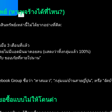
์ (หาเพจร้างได้ที่ไหน?)
X
นทรัพย์เหล่านี้ไม่ได้ยากอย่างที่คิด:
่อ 3 เดือนที่แล้ว
ยไม่มีแอดมินมาคอยลบ (แสดงว่าทิ้งกลุ่มแล้ว 100%)
รับ ขออภัยที่หายไปนาน”
ook Group ชื่อว่า
“ทาสแมว”, “กลุ่มแม่บ้านสายญี่ปุ่น”, หรือ “จัดบ
ขอซื้อแบบไม่ให้โดนด่า