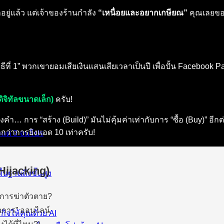
อยู่แล้ว แต่เจ้าของร้านกำลัง
“เหนื่อยและอยากเกษียณ”
คุณเลยขอเซ
่ 1” พวกเขายอมเสียเงินแสนเสียเวลาเป็นปี เพื่อปั้น Facebook Pa
ิจิทัลขนาดเล็ก)
ครับ!
 การ “สร้าง (Build)” มันไม่คุ้มค่าเท่ากับการ “ซื้อ (Buy)” อีกต่
กว่าการยิงแอด 10 เท่าครับ!
งแต่ 0 จนโปร
Hijacking)
้นฐานถึงขั้นสูง
็นการฆ่าตัวตาย?
ิจการ” ออนไลน์
กิจให้คุณด้วย AI