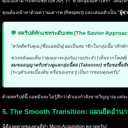
คุณไม่สามารถทักแชทไปห้วนๆ ว่า
“ขายกลุ่มนี้เท่าไหร่?”
ได้นะคร
คุณต้องเข้าหาด้วยความเคารพ (Respect) และเสนอตัวเป็น
“ผู้ช
💬 สคริปต์ทักแชทระดับเทพ (The Savior Approac
“สวัสดีครับคุณ [ชื่อแอดมิน] ผมเป็นสมาชิกในกลุ่มนี้มาสักพั
ช่วงหลังผมเห็นว่าคุณน่าจะยุ่งกับงานประจำ (เห็นจากโพสต์) แ
ผมขออนุญาตรับช่วงดูแลกลุ่มนี้ต่อ (Takeover) หรือขอซื้อสิท
[ระบุตัวเลขเบื้องต้น หรือขอเจรจา] เป็นการขอบคุณครับ”
ด้วยสคริปต์นี้ แอดมินจะไม่รู้สึกว่าตัวเองกำลังขายวิญญาณ แต่จะร
5. The Smooth Transition: แผนยึดอำน
นี่คือจุดตายของคนที่ทำ Micro-Acquisition พลาดครับ!