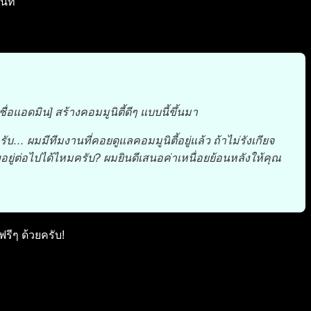
นที
อแอดมิน] สร้างคอมมูนิตี้ดีๆ แบบนี้ขึ้นมา
บ… ผมมีทีมงานที่คอยดูแลคอมมูนิตี้อยู่แล้ว ถ้าไม่รังเกียจ
ยู่ต่อไปได้ไหมครับ? ผมยินดีเสนอค่าเหนื่อยย้อนหลังให้คุณ
รีๆ ด้วยครับ!