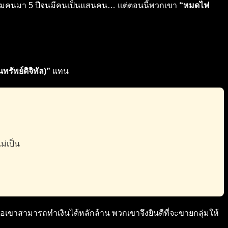
 สะสมคนมา 5 ปีจนมีคนเป็นแสนคน… แต่ตอนนี้พวกเขา
“หมดไฟ
ทรัพย์ดิจิทัล)”
แทน
ม่เป็น
มือเขาสามารถทำเงินได้หลักล้าน พวกเขาจึงยินดีที่จะขายกลุ่มให้