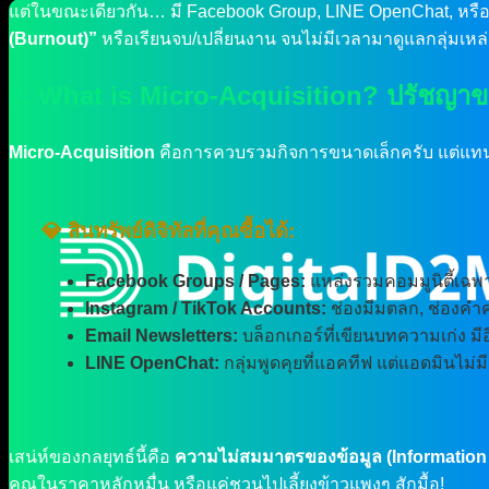
แต่ในขณะเดียวกัน… มี Facebook Group, LINE OpenChat, หรือ
(Burnout)”
หรือเรียนจบ/เปลี่ยนงาน จนไม่มีเวลามาดูแลกลุ่มเหล่า
2. What is Micro-Acquisition? ปรัชญาข
Micro-Acquisition
คือการควบรวมกิจการขนาดเล็กครับ แต่แทนที่
💎 สินทรัพย์ดิจิทัลที่คุณซื้อได้:
Facebook Groups / Pages:
แหล่งรวมคอมมูนิตี้เฉพาะ
Instagram / TikTok Accounts:
ช่องมีมตลก, ช่องคำคม
Email Newsletters:
บล็อกเกอร์ที่เขียนบทความเก่ง มี
LINE OpenChat:
กลุ่มพูดคุยที่แอคทีฟ แต่แอดมินไม่ม
เสน่ห์ของกลยุทธ์นี้คือ
ความไม่สมมาตรของข้อมูล (Informatio
คุณในราคาหลักหมื่น หรือแค่ชวนไปเลี้ยงข้าวแพงๆ สักมื้อ!