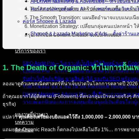
3. The Hunting Grounds: ลายแทงขุมทรัพย์ (หาเพจร้าง
AI-Driven Marketing & Advertising – ทำโฆษณาแ
4. The Art of Negotiation: สคริปต์เจรจาขอซื้อแบบไม่
คอร์สสอนเทรดหุ้นด้วย AI – วางพอร์ตแม่น วิเคราะห
5. The Smooth Transition: แผนยึดอำนาจแบบแนบเนียน
คอร์ส Shopee & Lazada
6. Monetization Strategy: เปลี่ยนกลุ่มคนแปลกหน้า ให้
Shopee & Lazada Marketing & Ads – ตั้งค่าร้าน
สรุป: เลิกเป็น Content Creator จงเป็น Investor
บริการของเรา
SEO Audit Pro – วิเคราะห์เว็บไซต์ให้ติดหน้าแรก Go
1. The Death of Organic: ทำไมการปั้นเพ
ChatBot Pro – บริการติดตั้งแชทบอทครบทุกช่องทาง ทั
รับทำเว็บไซต์บริษัท ขายสินค้าได้ รองรับ SEO พร้อม
ลองมาดูตัวเลขคณิตศาสตร์ที่น่าเจ็บปวดในโลกการตลาดปี 2026 
รับทำโฆษณาออนไลน์ TikTok Facebook Google Ads ค
Digital Marketing Advisor Pro – ที่ปรึกษาการตลาดอ
ถ้าคุณอยากได้ผู้ติดตาม (Followers) ที่ตรงกลุ่มเป้าหมายจริงๆ 
วางแผนเกษียณและการลงทุนเพื่อมนุษย์เงินเดือนโดยผู้เ
ธุรกิจ)
ผลงานที่ผ่านมา
แปลว่า
คุณต้องเตรียมงบยิงแอดไว้ถึง 1,000,000 – 2,000,000 บา
บทความ
แถมยอด Organic Reach ก็ตกลงไปเหลือไม่ถึง 1%… การพยายามฝืน
ติดต่อผม