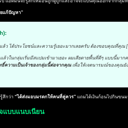
ับ แอดมินจะรู้สึกเหมือนถูกดูถูกและอาจจะแบนคุณออกจากกลุ่มทั
่วยแก้ปัญหา”
h):
กแล้ว ได้ประโยชน์และความรู้เยอะมากเลยครับ ต้องขอบคุณที่คุณ [ชื่
ล้วในกลุ่มเริ่มมีสแปมเข้ามาเยอะ ผมเสียดายพื้นที่ดีๆ แบบนี้มากครั
ธิ์ความเป็นเจ้าของกลุ่มนี้ต่อจากคุณ
เพื่อให้เจตนารมณ์ของคุณยังอ
ู้สึกว่า
“ได้ส่งมอบมรดกให้คนที่คู่ควร”
แถมได้เงินก้อนไปกินขนมฟ
าจแบบแนบเนียน