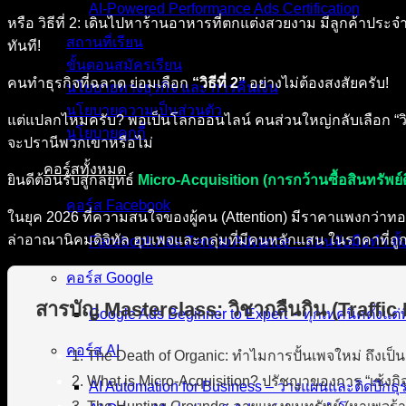
AI-Powered Performance Ads Certification
หรือ วิธีที่ 2: เดินไปหาร้านอาหารที่ตกแต่งสวยงาม มีลูกค้าประจำ
สถานที่เรียน
ทันที!
ขั้นตอนสมัครเรียน
คนทำธุรกิจที่ฉลาด ย่อมเลือก
“วิธีที่ 2”
อย่างไม่ต้องสงสัยครับ!
นโยบายทางธุรกิจ และ การคืนเงิน
นโยบายความเป็นส่วนตัว
แต่แปลกไหมครับ? พอเป็นโลกออนไลน์ คนส่วนใหญ่กลับเลือก “วิธีที
นโยบายคุกกี้
จะปรานีพวกเขาหรือไม่
คอร์สทั้งหมด
ยินดีต้อนรับสู่กลยุทธ์
Micro-Acquisition (การกว้านซื้อสินทรัพย์ด
คอร์ส Facebook
ในยุค 2026 ที่ความสนใจของผู้คน (Attention) มีราคาแพงกว่าทองคำ…
ล่าอาณานิคมดิจิทัล ฮุบเพจและกลุ่มที่มีคนหลักแสน ในราคาที่ถูก
Facebook Ads Zero to Advance – สอนจับมือทำ ตั้
คอร์ส Google
สารบัญ Masterclass: วิชากลืนกิน (Traffic 
Google Ads Beginner to Expert – ทุกเทคนิคตั้งแต่พื
คอร์ส AI
1. The Death of Organic: ทำไมการปั้นเพจใหม่ ถึงเป
2. What is Micro-Acquisition? ปรัชญาของการ “เซ้งก
AI Automation for Business – วางแผนและติดปีกธุร