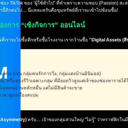
ช่อง TikTok ของ “ผู้ใช้ทั่วไป” ที่ทำเพราะความชอบ (Passion)
นี้อีกต่อไป… นี่แหละครับคือขุมทรัพย์ที่เราจะเข้าไปช้อนซื้อ!
องการ “เซ้งกิจการ” ออนไลน์
เราจะไปซื้อตึกหรือซื้อโรงงาน เรากว้านซื้อ
“Digital Assets (สิน
ทาง (เช่น กลุ่มคนรักการวิ่ง, กลุ่มแต่งบ้านมินิมอล)
, หรือช่องรีวิวเฉพาะกลุ่ม ที่มียอดวิวสูงแต่เจ้าของช่องหารายได้ไ
อีเมลคนอ่านหลักหมื่น แต่ไม่มีสินค้าจะขาย
ีเวลาดูแลเรื่องสแปม
n Asymmetry)
ครับ… เจ้าของกลุ่มส่วนใหญ่ “ไม่รู้” ว่าทราฟฟิกใน