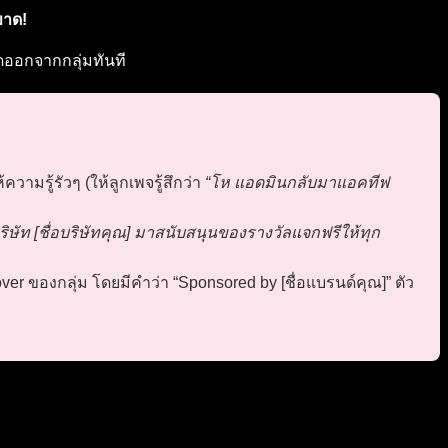
ขาด!
กดออกจากกลุ่มทันที
ามรู้รัวๆ (ให้ลูกเพจรู้สึกว่า
“โห แอดมินกลับมาแอคทีฟ
ิษัท [ชื่อบริษัทคุณ] มาสนับสนุนของรางวัลแจกฟรีให้ทุก
over ของกลุ่ม โดยมีคำว่า “Sponsored by [ชื่อแบรนด์คุณ]” ตัว