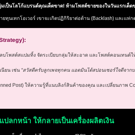
ุ่มเป็นโลโก้แบรนด์คุณเด็ดขาด! ห้ามโพสต์ขายของในวันแรกเด็ด
กนายทุนเทกโอเวอร์ เขาจะเกิดปฏิกิริยาต่อต้าน (Backlash) และแห่
Strategy):
ลบโพสต์สแปมทิ้ง จัดระเบียบกลุ่มให้สะอาด และโพสต์คอนเทนต์ให้คว
เนียน เช่น
“สวัสดีครับลูกเพจทุกคน แอดมินได้สปอนเซอร์ใจดีจากบร
(Pinned Post) ให้ความรู้ที่แนบลิงก์สินค้าของคุณ และเปลี่ยนภาพ C
แปลกหน้า ให้กลายเป็นเครื่องผลิตเงิน