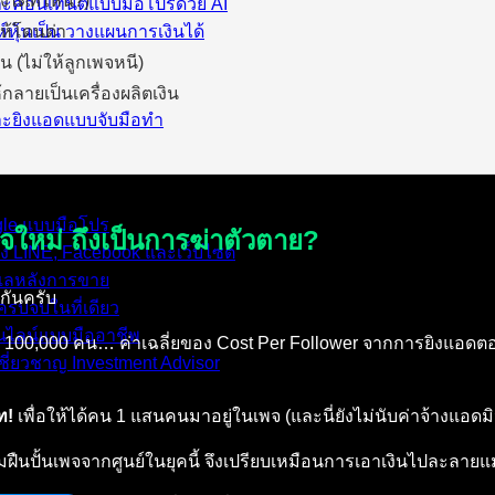
ได้ที่ไหน?)
ละคอนเทนต์แบบมือโปรด้วย AI
ให้โดนด่า
์หุ้นเป็น วางแผนการเงินได้
 (ไม่ให้ลูกเพจหนี)
กลายเป็นเครื่องผลิตเงิน
และยิงแอดแบบจับมือทำ
ogle แบบมือโปร
จใหม่ ถึงเป็นการฆ่าตัวตาย?
้ง LINE, Facebook และเว็บไซต์
ดูแลหลังการขาย
กันครับ
รบจบในที่เดียว
อนไลน์แบบมืออาชีพ
สัก 100,000 คน… ค่าเฉลี่ยของ Cost Per Follower จากการยิงแอดตอ
ชี่ยวชาญ Investment Advisor
ท!
เพื่อให้ได้คน 1 แสนคนมาอยู่ในเพจ (และนี่ยังไม่นับค่าจ้างแอ
ปั้นเพจจากศูนย์ในยุคนี้ จึงเปรียบเหมือนการเอาเงินไปละลายแม