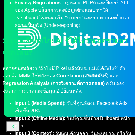
Privacy Regulations:
กฎหมาย PDPA และฟีเจอร์ ATT
ของ Apple บล็อกการส่งข้อมูลข้ามแอป ทำให้
Dashboard โฆษณาเริ่ม “ตาบอด” และรายงานผลต่ำกว่า
ความเป็นจริง (Under-reporting)
3. เจาะลึกกลไก: AI รู้ได้ไงว่ายอดขายมา
จากไหน?
หลายคนสงสัยว่า “ถ้าไม่มี Pixel แล้วมันจะแม่นได้ยังไง?” คำ
ตอบคือ MMM ใช้พลังของ
Correlation (สหสัมพันธ์)
และ
Regression Analysis (การวิเคราะห์การถดถอย)
ครับ ลอง
จินตนาการว่าคุณมีข้อมูล 2 ปีย้อนหลัง:
Input 1 (Media Spend):
วันที่คุณอัดงบ Facebook Ads
เพิ่มขึ้น 20%
Input 2 (Offline Media):
วันที่คุณขึ้นป้าย Billboard หน้า
ห้าง
X
Input 3 (Context):
วันเงินเดือนออก, วันหยุดยาว, หรือวัน