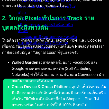
รับทำโฆษณาออนไลน์ TikTok
ขายรวม (Total Sales) มากน้อยแค่ไหน
Facebook Google Ads ครบจบในที่
เดียว
2. วิกฤต Pixel: ทำไมการ Track ราย
Digital Marketing Advisor Pro – ที่
ปรึกษาการตลาดออนไลน์แบบมือ
บุคคลถึงถึงทางตัน
อาชีพ
วางแผนเกษียณและการลงทุนเพื่อ
ในอดีต เราฝากความหวังไว้กับ Tracking Pixel และ Cookies
มนุษย์เงินเดือนโดยผู้เชี่ยวชาญ
เพื่อตามรอยลูกค้า (User Journey) แต่ในยุค
Privacy First
เรา
Investment Advisor
กำลังเจอกับปัญหา “Signal Loss” ที่รุนแรงครับ:
ผลงานที่ผ่านมา
Walled Gardens:
แพลตฟอร์มอย่าง Facebook และ
บทความ
Google ต่างคนต่างเคลมเครดิต (Self-Attributing
ติดต่อผม
Networks) ทำให้เมื่อเอามารวมกัน ยอด Conversion มัก
จะเกินยอดขายจริงไปมาก
Cross-Device & Cross-Platform:
ลูกค้าเห็นโฆษณาใน
มือถือตอนเช้า แต่กลับมาซื้อในคอมพิวเตอร์ตอนเย็น หรือ
เห็นใน TikTok แต่ไปค้นหาซื้อใน Shopee… Pixel ไม่
สามารถเชื่อมโยงสิ่งเหล่านี้ได้ 100% อีกต่อไป