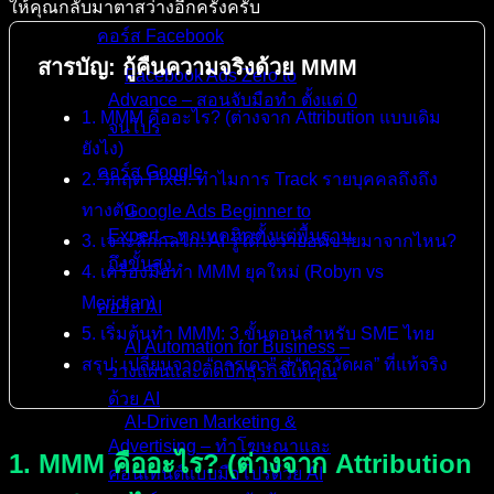
ให้คุณกลับมาตาสว่างอีกครั้งครับ
คอร์ส Facebook
สารบัญ: กู้คืนความจริงด้วย MMM
Facebook Ads Zero to
Advance – สอนจับมือทำ ตั้งแต่ 0
1. MMM คืออะไร? (ต่างจาก Attribution แบบเดิม
จนโปร
ยังไง)
คอร์ส Google
2. วิกฤต Pixel: ทำไมการ Track รายบุคคลถึงถึง
ทางตัน
Google Ads Beginner to
Expert – ทุกเทคนิคตั้งแต่พื้นฐาน
3. เจาะลึกกลไก: AI รู้ได้ไงว่ายอดขายมาจากไหน?
ถึงขั้นสูง
4. เครื่องมือทำ MMM ยุคใหม่ (Robyn vs
Meridian)
คอร์ส AI
5. เริ่มต้นทำ MMM: 3 ขั้นตอนสำหรับ SME ไทย
AI Automation for Business –
สรุป: เปลี่ยนจาก “การเดา” สู่ “การวัดผล” ที่แท้จริง
วางแผนและติดปีกธุรกิจให้คุณ
ด้วย AI
AI-Driven Marketing &
Advertising – ทำโฆษณาและ
1. MMM คืออะไร? (ต่างจาก Attribution
คอนเทนต์แบบมือโปรด้วย AI