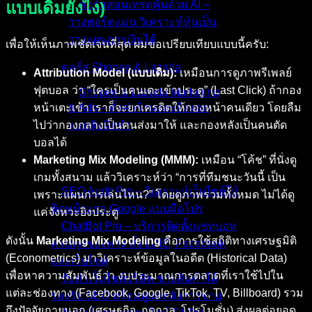
แบบเดิมยังไง)
คอร์สสอนเทรดหุ้นด้วย AI –
วางพอร์ตแม่น วิเคราะห์หุ้นเป็น
วางแผนการเงินได้
เพื่อให้เห็นภาพชัดเจนที่สุด ผมขอเปรียบเทียบแบบนี้ครับ:
คอร์ส Shopee & Lazada
Attribution Model (แบบเดิม):
เหมือนการดูภาพรีเพลย์
ฟุตบอล ว่า “ใครเป็นคนเตะเข้าประตู” (Last Click) ถ้ากอง
Shopee & Lazada Marketing
หน้าเตะเข้า เราก็จะยกเครดิตให้กองหน้าคนเดียว โดยลืม
& Ads – ตั้งค่าร้านและยิงแอด
ไปว่ากองกลางเป็นคนส่งมาให้ และกองหลังเป็นคนตัด
แบบจับมือทำ
บอลได้
Marketing Mix Modeling (MMM):
เหมือน “โค้ช” ที่นั่งดู
บริการของเรา
เกมทั้งสนาม แล้ววิเคราะห์ว่า “การที่ทีมชนะวันนี้ เป็น
SEO Audit Pro – วิเคราะห์เว็บไซต์ให้
เพราะแผนการเล่นไหน?” โดยดูภาพรวมทั้งหมด ไม่ได้ดู
ติดหน้าแรก Google แบบมือโปร
แค่จังหวะยิงประตู
ChatBot Pro – บริการติดตั้งแชทบอท
ดังนั้น
Marketing Mix Modeling
คือการใช้สถิติทางเศรษฐมิติ
ครบทุกช่องทาง ทั้ง LINE, Facebook
(Econometrics) มาวิเคราะห์ข้อมูลในอดีต (Historical Data)
และเว็บไซต์
เพื่อหาความสัมพันธ์ว่า งบประมาณการตลาดที่เราใช้ไปใน
รับทำเว็บไซต์บริษัท ขายสินค้าได้
แต่ละช่องทาง (Facebook, Google, TikTok, TV, Billboard) รวม
รองรับ SEO พร้อมดูแลหลังการขาย
ถึงปัจจัยภายนอก (เศรษฐกิจ, ฤดูกาล, โปรโมชั่น) ส่งผลต่อยอด