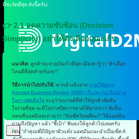
ที่ชะงัดที่สุด ดังนี้ครับ:
👉 2.1 ลดความซับซ้อน (Decision
Simplicity) อย่าให้ตัวเลือกเยอะเกิน
แนวคิด:
ลูกค้าจะจ่ายเงินเร็วที่สุด เมื่อเขารู้ว่า “ตัวเลือก
ไหนดีที่สุดสำหรับเขา”
วิธีการนำไปปรับใช้:
หากอ้างอิงจาก
งานวิจัยจาก
Harvard Business Review (HBR) เรื่องความเรียบง่าย
ในการตัดสินใจ
ระบุว่าแบรนด์ที่ทำให้ลูกค้าตัดสิน
ใจง่ายที่สุด จะมีโอกาสปิดการขายได้มากกว่า ดังนั้น
แทนที่แอดมินจะถามว่า
“รับเซ็ตไหนดีคะ?”
ให้แอดมิน
ถามถึงปัญหา แล้ว “ชี้เป้า” ฟันธงให้ลูกค้าไปเลยครับ
X
เช่น
“ถ้าคุณพี่มีปัญหาผิวแห้ง แอดมินแนะนำเป็นเซ็ต A