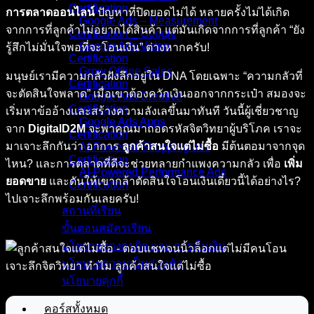
Certification
การตลาดออนไลน์
ปัญหาที่ปิดยอดไม่ได้ หลายครั้งไม่ได้เกิด
Google Ads – Measurement
จากการที่ลูกค้าไม่อยากได้สินค้า แต่มันเกิดจากการที่ลูกค้า “ยัง
Certification _ Google
Google Ads Video
รู้สึกไม่มั่นใจพอที่จะโอนเงิน” ต่างหากครับ!
Certification
Grow Offline Sales
มนุษย์เรามีความกลัวฝังลึกอยู่ใน DNA โดยเฉพาะ “ความกลัวที่
Certification
จะตัดสินใจพลาด” เมื่อเขาต้องควักเงินออกจากกระเป๋า สมองจะ
Google Ads Creative
Certification
เริ่มหาข้ออ้างและสร้างความลังเลขึ้นมาทันที วันนี้ผู้เชี่ยวชาญ
Google Ads Apps
จาก
DigitalD2M
จะพาคุณมาถอดรหัสจิตวิทยาผู้บริโภค เราจะ
Certification
มาเจาะลึกกันว่า อาการ
ลูกค้าสนใจแต่ไม่ซื้อ
มีต้นตอมาจากจุด
AI-Powered Shopping ads
Certification
ไหน? และการตลาดที่ดีจะช่วยทลายกำแพงความกลัว เพื่อ
เพิ่ม
AI-Powered Performance Ads
ยอดขาย
และดันให้เขากล้าตัดสินใจโอนเงินเดี๋ยวนี้ได้อย่างไร?
Certification
ไปเจาะลึกพร้อมกันเลยครับ!
สถานที่เรียน
ขั้นตอนสมัครเรียน
นโยบายทางธุรกิจ และ การคืนเงิน
นโยบายความเป็นส่วนตัว
นโยบายคุกกี้
คอร์สทั้งหมด