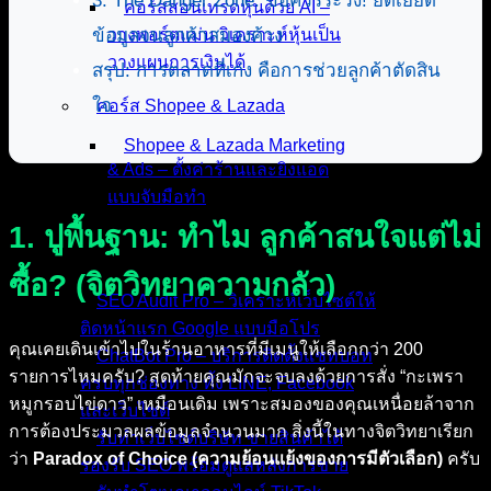
3. The Danger Zone: ข้อควรระวัง! ยัดเยียด
คอร์สสอนเทรดหุ้นด้วย AI –
ข้อมูลจนลูกค้าสมองค้าง
วางพอร์ตแม่น วิเคราะห์หุ้นเป็น
วางแผนการเงินได้
สรุป: การตลาดที่เก่ง คือการช่วยลูกค้าตัดสิน
ใจ
คอร์ส Shopee & Lazada
Shopee & Lazada Marketing
& Ads – ตั้งค่าร้านและยิงแอด
แบบจับมือทำ
1. ปูพื้นฐาน: ทำไม ลูกค้าสนใจแต่ไม่
บริการของเรา
ซื้อ? (จิตวิทยาความกลัว)
SEO Audit Pro – วิเคราะห์เว็บไซต์ให้
ติดหน้าแรก Google แบบมือโปร
คุณเคยเดินเข้าไปในร้านอาหารที่มีเมนูให้เลือกกว่า 200
ChatBot Pro – บริการติดตั้งแชทบอท
รายการไหมครับ? สุดท้ายคุณมักจะจบลงด้วยการสั่ง “กะเพรา
ครบทุกช่องทาง ทั้ง LINE, Facebook
หมูกรอบไข่ดาว” เหมือนเดิม เพราะสมองของคุณเหนื่อยล้าจาก
และเว็บไซต์
การต้องประมวลผลข้อมูลจำนวนมาก สิ่งนี้ในทางจิตวิทยาเรียก
รับทำเว็บไซต์บริษัท ขายสินค้าได้
ว่า
Paradox of Choice (ความย้อนแย้งของการมีตัวเลือก)
ครับ
รองรับ SEO พร้อมดูแลหลังการขาย