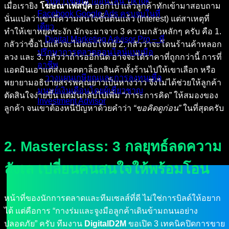
รับทำโฆษณาออนไลน์ TikTok
เมื่อเรายิง
โฆษณาเฟสบุ๊ค
ออกไป แล้วลูกค้าทักเข้ามาสอบถาม
Facebook Google Ads ครบจบในที่
นั่นแปลว่าเขามีความสนใจขั้นต้นแล้ว (Interest) แต่สาเหตุที่
เดียว
ทำให้เขาหยุดชะงัก มักจะมาจาก 3 ความกลัวหลักๆ ครับ คือ 1.
Digital Marketing Advisor Pro – ที่
กลัวว่าซื้อไปแล้วจะไม่ตอบโจทย์ 2. กลัวว่าจะโดนร้านค้าหลอก
ปรึกษาการตลาดออนไลน์แบบมือ
ลวง และ 3. กลัวว่าถ้ารออีกนิด อาจจะได้ราคาที่ถูกกว่านี้ การที่
อาชีพ
แอดมินเอาแต่ส่งแคตตาล็อกสินค้าทั้งร้านไปให้เขาเลือก หรือ
วางแผนเกษียณและการลงทุนเพื่อ
พยายามอธิบายสรรพคุณยาวเป็นหางว่าว จึงไม่ได้ช่วยให้ลูกค้า
มนุษย์เงินเดือนโดยผู้เชี่ยวชาญ
ตัดสินใจง่ายขึ้น แต่มันกลับไปเพิ่ม “ภาระการคิด” ให้สมองของ
Investment Advisor
ลูกค้า จนเขาต้องหนีปัญหาด้วยคำว่า
“ขอคิดดูก่อน”
ในที่สุดครับ
ผลงานที่ผ่านมา
บทความ
2. Masterclass: 3 กลยุทธ์ลดความ
ติดต่อผม
ลังเล เปลี่ยนคนสนใจให้พร้อมโอน
หน้าที่ของนักการตลาดและทีมเซลส์ที่ดี ไม่ใช่การบิลด์ให้อยาก
ได้ แต่คือการ “กางร่มและจูงมือลูกค้าเดินข้ามถนนอย่าง
ปลอดภัย” ครับ ทีมงาน
DigitalD2M
ขอเปิด 3 เทคนิคปิดการขาย