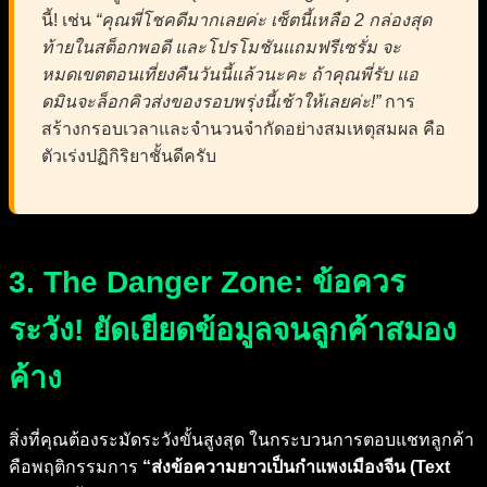
นี้! เช่น
“คุณพี่โชคดีมากเลยค่ะ เซ็ตนี้เหลือ 2 กล่องสุด
ท้ายในสต็อกพอดี และโปรโมชันแถมฟรีเซรั่ม จะ
หมดเขตตอนเที่ยงคืนวันนี้แล้วนะคะ ถ้าคุณพี่รับ แอ
ดมินจะล็อกคิวส่งของรอบพรุ่งนี้เช้าให้เลยค่ะ!”
การ
สร้างกรอบเวลาและจำนวนจำกัดอย่างสมเหตุสมผล คือ
ตัวเร่งปฏิกิริยาชั้นดีครับ
3. The Danger Zone: ข้อควร
ระวัง! ยัดเยียดข้อมูลจนลูกค้าสมอง
ค้าง
สิ่งที่คุณต้องระมัดระวังขั้นสูงสุด ในกระบวนการตอบแชทลูกค้า
คือพฤติกรรมการ
“ส่งข้อความยาวเป็นกำแพงเมืองจีน (Text