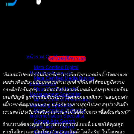
หน้าแรก
แนะนำตัวผู้สอน
หน้ารวม Certificate
กดโทรปรึกษาเลย
Meta Certified Digital
Marketing Associate
“ยิงแอดไปคนทักอินบ็อกซ์เข้ามาเป็นร้อย แอดมินตั้งใจตอบแช
Meta Certified Media Buying
ทอย่างดี อธิบายข้อมูลครบถ้วน ลูกค้าก็พิมพ์โต้ตอบดูมีความ
Professional
Meta Certified Media
กระตือรือร้นสุดๆ… แต่พอถึงจังหวะที่แอดมินส่งสรุปยอดพร้อม
Measurement Specialist
เลขที่บัญชี ลูกค้ากลับพิมพ์ประโยคสุดคลาสสิกว่า ‘ขอบคุณค่ะ
Meta Certified Performance
เดี๋ยวขอคิดดูก่อนนะคะ’ แล้วก็หายสาบสูญไปเลย สรุปว่าสินค้า
Marketing Specialist
Meta Certified Technical
เราแพงไป หรือว่าจริงๆ แล้วเขาไม่ได้ตั้งใจจะมาซื้อตั้งแต่แรก?”
Implementation Specialist
Google Ads Search
ถ้าแบรนด์ของคุณกำลังเจอเหตุการณ์แบบนี้ ผมขอให้คุณสูด
Certification _ Google
หายใจลึกๆ และเลิกโทษตัวเองว่าสินค้าไม่ดีครับ! ในโลกของ
Google Ads Display