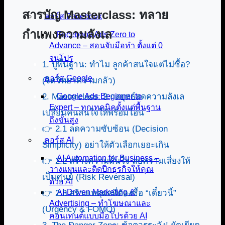
สารบัญ Masterclass: ทลาย
คอร์ส Facebook
กำแพงความลังเล
Facebook Ads Zero to
Advance – สอนจับมือทำ ตั้งแต่ 0
จนโปร
1. ปูพื้นฐาน: ทำไม ลูกค้าสนใจแต่ไม่ซื้อ?
คอร์ส Google
(จิตวิทยาความกลัว)
2. Masterclass: 3 กลยุทธ์ลดความลังเล
Google Ads Beginner to
Expert – ทุกเทคนิคตั้งแต่พื้นฐาน
เปลี่ยนคนสนใจให้พร้อมโอน
ถึงขั้นสูง
👉 2.1 ลดความซับซ้อน (Decision
คอร์ส AI
Simplicity) อย่าให้ตัวเลือกเยอะเกิน
AI Automation for Business –
👉 2.2 สร้างความมั่นใจ ลบความเสี่ยงให้
วางแผนและติดปีกธุรกิจให้คุณ
เป็นศูนย์ (Risk Reversal)
ด้วย AI
AI-Driven Marketing &
👉 2.3 สร้างเหตุผลที่ต้องซื้อ “เดี๋ยวนี้”
Advertising – ทำโฆษณาและ
(Urgency & FOMO)
คอนเทนต์แบบมือโปรด้วย AI