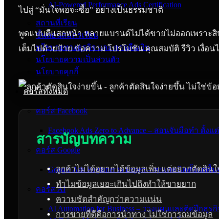
AI-Powered Performance Ads Certification
ไปสู่ “มั่นใจพอจะซื้อ” อย่างเป็นธรรมชาติ
สถานที่เรียน
พูดแบบตีแสกหน้า หลายแบรนด์ไม่ได้ขายไม่ออกเพราะสินค้
ขั้นตอนสมัครเรียน
นโยบายทางธุรกิจ และ การคืนเงิน
เต็มไปด้วยป้าย ข้อความ โปรโมชัน คุณสมบัติ รีวิว เงื่อนไ
นโยบายความเป็นส่วนตัว
นโยบายคุกกี้
คอร์สทั้งหมด
คอร์ส Facebook
Facebook Ads Zero to Advance – สอนจับมือทำ ตั้งแต
สารบัญบทความ
คอร์ส Google
ลูกค้าไม่ได้อยากได้ข้อมูลเพิ่ม แต่อยากตัดสินใจ
Google Ads Beginner to Expert – ทุกเทคนิคตั้งแต่พื้น
ทำไมข้อมูลเยอะเกินไปถึงทำให้ขายยาก
คอร์ส AI
ความชัดสำคัญกว่าความแน่น
AI Automation for Business – วางแผนและติดปีกธุรกิ
การขายที่ดีคือการนำทาง ไม่ใช่การถมข้อมูล