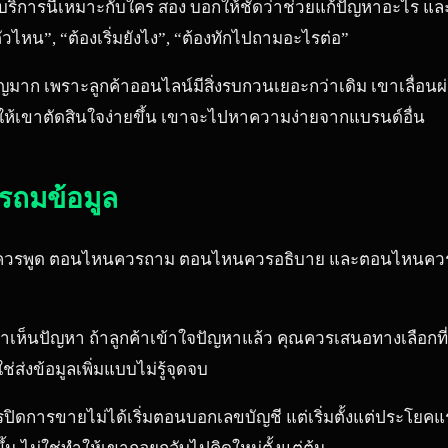
รือบริการนี้เหมาะกับใคร สอง บอกให้ชัดว่าช่วยแก้ปัญหาอะไร 
ัวไหน”, “ต้องเริ่มยังไง”, “ต้องทักไปถามอะไรต่อ”
มาก เพราะลูกค้าออนไลน์มีสิ่งรบกวนเยอะกว่าเดิม เขาเลื่อนผ่า
ยให้เขาตัดสินใจง่ายขึ้น เขาจะไปหาความง่ายจากแบรนด์อื่น
รถมข้อมูล
่าตอนไหนควรพูด ตอนไหนควรถาม ตอนไหนควรอธิบาย และตอนไหนควรส
้เขาเห็นปัญหา ถ้าลูกค้าเข้าใจปัญหาแล้ว คุณควรเสนอทางเลือกที
่ส่งข้อมูลเพิ่มแบบไม่รู้จุดจบ
ดการขายไม่ได้เริ่มตอนบอกเลขบัญชี แต่เริ่มตั้งแต่ประโยคแรกที