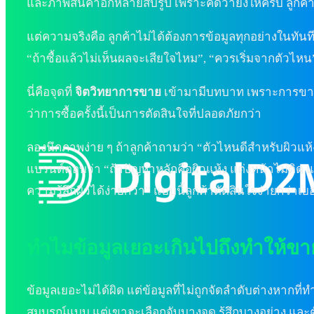
และภาพสินค้าอีกหลายสิบรูป เพราะคิดว่ายิ่งให้ครบ ลูกค้า
แต่ความจริงคือ ลูกค้าไม่ได้ต้องการข้อมูลทุกอย่างในทันท
“ถ้าซื้อแล้วไม่เห็นผลจะเสียใจไหม”, “ควรเริ่มจากตัวไห
นี่คือจุดที่
จิตวิทยาการขาย
เข้ามามีบทบาท เพราะการขายที่
ว่าการซื้อครั้งนี้เป็นการตัดสินใจที่ปลอดภัยกว่า
ลองนึกภาพง่าย ๆ ถ้าลูกค้าถามว่า “ตัวไหนดีสำหรับผิวแห้
แบรนด์ตอบว่า “ถ้าปัญหาหลักคือผิวแห้ง แต่งหน้าไม่ติด
ความรู้สึกผิวได้ง่ายกว่า” แบบนี้ลูกค้าตัดสินใจง่ายกว่าเย
ทำไมข้อมูลเยอะเกินไปถึงทำให้ข
ข้อมูลเยอะไม่ได้ผิด แต่ข้อมูลที่ไม่ถูกจัดลำดับต่างหากท
สมบูรณ์แบบ แต่เขาจะเลือกจับบางจุด รู้สึกบางอย่าง และ