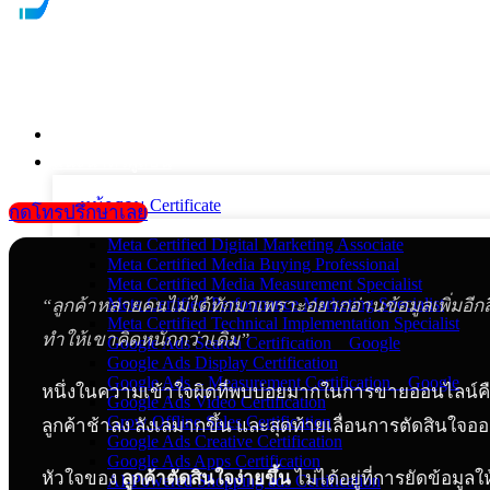
หน้าแรก
แนะนำตัวผู้สอน
หน้ารวม Certificate
กดโทรปรึกษาเลย
Meta Certified Digital Marketing Associate
Meta Certified Media Buying Professional
Meta Certified Media Measurement Specialist
Meta Certified Performance Marketing Specialist
“ลูกค้าหลายคนไม่ได้ทักมาเพราะอยากอ่านข้อมูลเพิ่มอีกสิ
Meta Certified Technical Implementation Specialist
ทำให้เขาคิดหนักกว่าเดิม”
Google Ads Search Certification _ Google
Google Ads Display Certification
Google Ads – Measurement Certification _ Google
หนึ่งในความเข้าใจผิดที่พบบ่อยมากในการขายออนไลน์คือ เจ้า
Google Ads Video Certification
Grow Offline Sales Certification
ลูกค้าช้าลง ลังเลมากขึ้น และสุดท้ายเลื่อนการตัดสินใ
Google Ads Creative Certification
Google Ads Apps Certification
หัวใจของ
ลูกค้าตัดสินใจง่ายขึ้น
ไม่ได้อยู่ที่การยัดข้อม
AI-Powered Shopping ads Certification