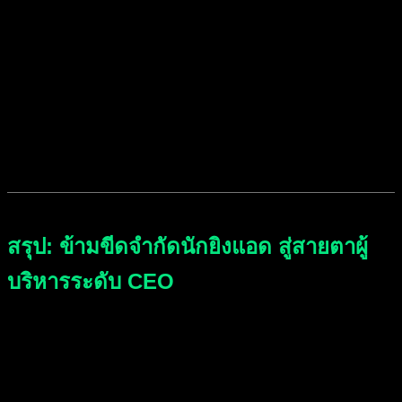
ได้กำไรระยะสั้น แต่ “ฐานลูกค้าใหม่” ของคุณจะไม่โตเลย และ
ในระยะยาวธุรกิจจะไปถึงทางตัน!
ดังนั้น กฎเหล็กคือ:
แบ่งงบประมาณอย่างน้อย 20-30% ไว้
สำหรับแคมเปญหาลูกค้าใหม่ (Prospecting / Upper Funnel)
เสมอ แม้ว่าแคมเปญเหล่านั้นจะมี POAS ต่ำกว่ามาตรฐาน
ก็ตาม!
ถือซะว่าเป็นการลงทุนซื้อ LTV ในอนาคตครับ
สรุป: ข้ามขีดจำกัดนักยิงแอด สู่สายตาผู้
บริหารระดับ CEO
เลิกเถียงกันเรื่องค่าคลิกถูกหรือแพง เพราะ
การตลาดออนไลน์
ในปัจจุบัน ตัดสินแพ้ชนะกันที่ “ใครบริหารกระแสเงินสดและ
กำไรได้เก่งกว่ากัน” ครับ