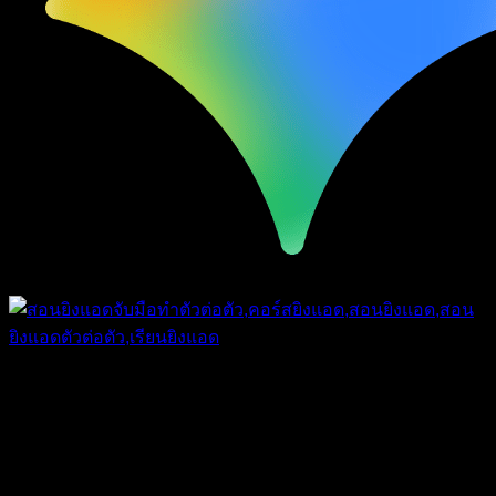
© .2026DigitalD2M All Rights Reserved.