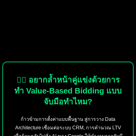
การขยับจากการวัดผลด้วย ROAS มาเป็น
POAS
และ
LTV:CAC
คือการเปลี่ยนผ่านจากแค่ “พนักงานยิงแอด” มาเป็น
“ผู้บริหารระดับ CEO” ที่มองเห็นกลไกการทำกำไรทั้งระบบ
กลับไปคุยกับทีมหลังบ้านของคุณ ดึงตัวเลขต้นทุนสินค้าออกมา
แล้วเซ็ตอัประบบ Profit Tracking วันนี้เลยครับ ก่อนที่คู่แข่งของ
คุณจะรู้ตัวและเอาเทคนิคนี้ไปกวาดกำไรในตลาดจนหมด
เกลี้ยง!
🕵️‍♂️ อยากล้ำหน้าคู่แข่งด้วยการ
ทำ Value-Based Bidding แบบ
จับมือทำไหม?
ก้าวข้ามการตั้งค่าแบบพื้นฐาน สู่การวาง Data
Architecture เชื่อมต่อระบบ CRM, การคำนวณ LTV