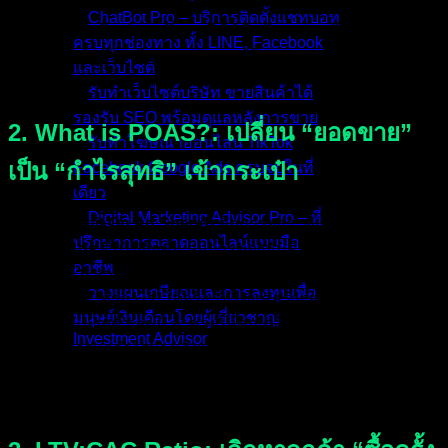
หักลบ
ต้นทุนสินค้า (COGS), ค่าจัดส่ง, ค่าแพ็คเกจจิ้ง, หรือภาษี
ChatBot Pro – บริการติดตั้งแชทบอท
เลยแม้แต่นิดเดียว! การพึ่งพา ROAS เพียงอย่างเดียวในการสเกล
ครบทุกช่องทาง ทั้ง LINE, Facebook
Google Ads
จึงเหมือนการขับรถเหยียบคันเร่งมิดไมล์ โดยไม่
และเว็บไซต์
เคยมองเกจ์วัดน้ำมันเลยครับ
รับทำเว็บไซต์บริษัท ขายสินค้าได้
รองรับ SEO พร้อมดูแลหลังการขาย
2. What is POAS?: เปลี่ยน “ยอดขาย”
รับทำโฆษณาออนไลน์ TikTok
เป็น “กำไรสุทธิ” เข้ากระเป๋า
Facebook Google Ads ครบจบในที่
เดียว
Digital Marketing Advisor Pro – ที่
POAS (Profit On Ad Spend)
คือการยกระดับการ
วัดผล
ปรึกษาการตลาดออนไลน์แบบมือ
Google Ads
ขึ้นไปอีกขั้น สมการของมันคือ
(กำไรสุทธิขั้นต้น ÷
อาชีพ
ค่าโฆษณา)
หาก POAS ของคุณมีค่ามากกว่า 1 แปลว่า
วางแผนเกษียณและการลงทุนเพื่อ
แคมเปญนั้น “ทำกำไร” ได้จริง ไม่ใช่แค่สร้างยอดขายกลวงๆ
มนุษย์เงินเดือนโดยผู้เชี่ยวชาญ
การเปลี่ยนมาดูตัวเลขนี้ จะช่วยให้คุณกล้าปิดแคมเปญที่ยอด
Investment Advisor
ขายอลังการแต่กำไรบางเฉียบ และโยกเงินไปอัดให้แคมเปญ
สินค้านอกสายตาที่อาจจะยอดขายน้อย แต่กำไรต่อชิ้นหนา
ผลงานที่ผ่านมา
เตอะ!
บทความ
ติดต่อผม