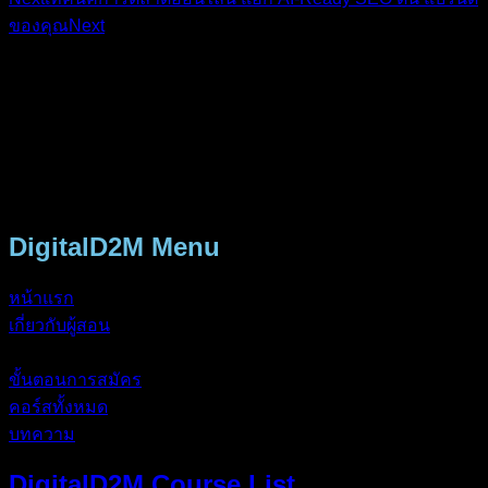
ของคุณ
Next
ศูนย์รวมคอร์สยิงแอด Facebook, Google และการตลาด
ออนไลน์แบบครบวงจร พร้อมสอนใช้ AI วางกลยุทธ์ธุรกิจ
คอร์สของเราครอบคลุมทั้ง Facebook Ads, Google Ads, การ
ใช้ AI กับธุรกิจ และการตลาดออนไลน์แบบจับมือทำ
DigitalD2M Menu
หน้าแรก
เกี่ยวกับผู้สอน
รูปแบบคอร์ส
ขั้นตอนการสมัคร
คอร์สทั้งหมด
บทความ
DigitalD2M Course List