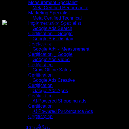
Measurement Specialist
Meta Certified Performance
19/Mar/2026
Marketing Specialist
Meta Certified Technical
Implementation Specialist
Google Ads Search
Certification _ Google
ถ้าคุณยังประเมินความสำเร็จของการยิงแอดด้วยยอดขาย หรือ
Google Ads Display
ดีใจที่เห็นค่า
ROAS (Return on Ad Spend)
พุ่งสูงปรี๊ด… ผม
Certification
Google Ads – Measurement
ขอให้คุณหยุดและเช็คบัญชีบริษัทด่วนครับ! เพราะในโลกของ
Certification _ Google
การตลาดออนไลน์
ยุค 2026 ยอดขายที่พุ่งทะยาน อาจซ่อน
Google Ads Video
Certification
“ภาวะขาดทุนย่อยยับ” เอาไว้ข้างใน!
Grow Offline Sales
Certification
ลองนึกภาพตามนะครับ…
Google Ads Creative
Certification
แคมเปญ A:
ขายทีวีจอยักษ์ ราคา 50,000 บาท (แต่ต้นทุนสินค้า
Google Ads Apps
Certification
และค่าส่งปาไป 48,000 บาท) ยิงแอดไป 1,000 บาท ได้ ROAS
AI-Powered Shopping ads
โหดมากถึง 50 เท่า! แต่กำไรเข้ากระเป๋าคุณแค่ 1,000 บาท
Certification
แคมเปญ B:
ขายสายชาร์จมือถือ ราคา 1,000 บาท (ต้นทุนแค่
AI-Powered Performance Ads
Certification
200 บาท) ยิงแอดไป 300 บาท ได้ ROAS แค่ 3.3 เท่า… แต่กำไร
เข้ากระเป๋าคุณเน้นๆ 500 บาท!
สถานที่เรียน