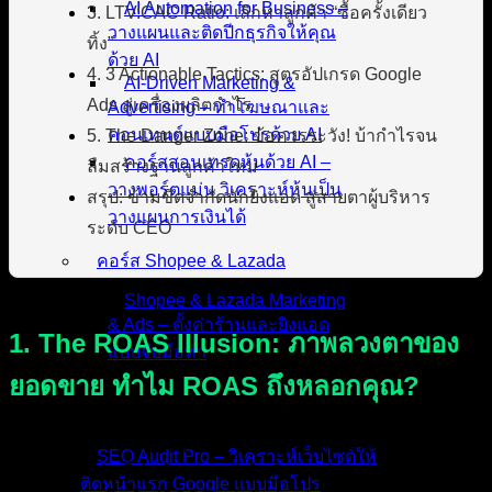
AI Automation for Business –
3. LTV:CAC Ratio: เลิกหาลูกค้า “ซื้อครั้งเดียว
วางแผนและติดปีกธุรกิจให้คุณ
ทิ้ง”
ด้วย AI
4. 3 Actionable Tactics: สูตรอัปเกรด Google
AI-Driven Marketing &
Ads สู่เครื่องผลิตกำไร
Advertising – ทำโฆษณาและ
คอนเทนต์แบบมือโปรด้วย AI
5. The Danger Zone: ข้อควรระวัง! บ้ากำไรจน
คอร์สสอนเทรดหุ้นด้วย AI –
ลืมสร้างฐานลูกค้าใหม่
วางพอร์ตแม่น วิเคราะห์หุ้นเป็น
สรุป: ข้ามขีดจำกัดนักยิงแอด สู่สายตาผู้บริหาร
วางแผนการเงินได้
ระดับ CEO
คอร์ส Shopee & Lazada
Shopee & Lazada Marketing
& Ads – ตั้งค่าร้านและยิงแอด
1. The ROAS Illusion: ภาพลวงตาของ
แบบจับมือทำ
ยอดขาย ทำไม ROAS ถึงหลอกคุณ?
บริการของเรา
สมการของ ROAS คือ (ยอดขายรวม ÷ ค่าโฆษณา) มันบอกแค่
SEO Audit Pro – วิเคราะห์เว็บไซต์ให้
ว่าเงินที่คุณจ่ายไป สร้าง “รายรับ” กลับมาเท่าไหร่ แต่มันไม่ได้
ติดหน้าแรก Google แบบมือโปร