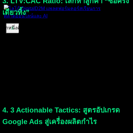
3. LTV:CAC Ratio: เลิกหาลูกค้า “ซื้อครั้ง
เดียวทิ้ง”
อีกหนึ่งตัวชี้วัดที่แพงมากคือ
LTV:CAC Ratio
(มูลค่าตลอดชีพ
X
ของลูกค้า ต่อ ต้นทุนการหาลูกค้าใหม่ 1 คน) สมมติว่า แคมเปญ
Search หาลูกค้ามาได้ในราคา 500 บาท (CAC) ลูกค้าคนนี้ซื้อ
ของไป 1,000 บาท แล้วหายสาบสูญไปเลย… เทียบกับ แคมเปญ
YouTube Ads ที่หาลูกค้ามาในราคา 1,500 บาท (แพงกว่า 3
เท่า!) แต่ลูกค้าคนนี้ประทับใจแบรนด์มาก กลับมาซื้อซ้ำทุกเดือน
ตลอด 1 ปีเต็ม (LTV = 12,000 บาท) คำถามคือ แคมเปญไหนเจ๋ง
กว่ากัน? อัลกอริทึมทั่วไปอาจจะมองว่าแคมเปญแรกดีกว่า
เพราะ CPA ถูก แต่ในมุมธุรกิจ แคมเปญที่สองคือบ่อทองคำ
ครับ!
4. 3 Actionable Tactics: สูตรอัปเกรด
Google Ads สู่เครื่องผลิตกำไร