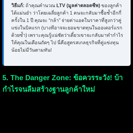
วิธีแก้:
ถ้าคุณคำนวณ
LTV (มูลค่าตลอดชีพ)
ของลูกค้า
ได้แม่นยำ ว่าโดยเฉลี่ยลูกค้า 1 คนจะกลับมาซื้อซ้ำอีกกี่
ครั้งใน 1 ปี คุณจะ “กล้า” จ่ายค่าแอดในราคาที่สูงกว่าคู่
แข่งในบิลแรก (บางทีอาจจะยอมขาดทุนในออเดอร์แรก
ด้วยซ้ำ) เพราะคุณรู้แน่ชัดว่าเดี๋ยวเขาจะกลับมาทำกำไร
ให้คุณในเดือนถัดๆ ไป นี่คือสูตรสเกลธุรกิจที่คู่แข่งทุน
น้อยไม่มีวันตามทัน!
5. The Danger Zone: ข้อควรระวัง! บ้า
กำไรจนลืมสร้างฐานลูกค้าใหม่
เดี๋ยวครับ! การมุ่งเน้นแต่
POAS
สูงๆ มีจุดบอดที่ต้องระวังให้ดี!
ถ้าคุณสั่งให้ Google หากำไรสูงสุดอย่างเดียว ระบบจะตีวงแคบ
ลงเรื่อยๆ และไปไล่ยิงโฆษณาใส่
“ลูกค้าเก่าที่ซื้อซ้ำง่ายๆ”
หรือ
คนที่ค้นหา
Brand Keyword
อยู่แล้วเท่านั้น ผลที่ตามมาคือ คุณ