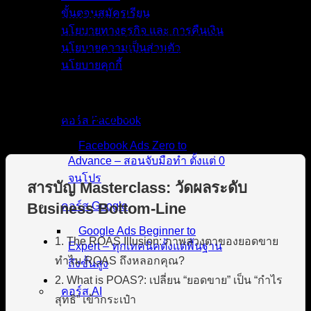
ขั้นตอนสมัครเรียน
ถ้าคุณให้
อัลกอริทึมของ Google Ads
วิ่งหาแต่ ROAS ระบบจะ
นโยบายทางธุรกิจ และ การคืนเงิน
เอาเงินคุณไปเทให้แคมเปญ A หมดหน้าตัก! นี่แหละครับคือ
นโยบายความเป็นส่วนตัว
“ภาพลวงตาของ ROAS” ที่ฆ่า SME ไทยมานักต่อนัก
นโยบายคุกกี้
วันนี้
DigitalD2M
จะพาคุณฉีกตำรา
วัดผล Google Ads
แบบ
คอร์สทั้งหมด
เดิมๆ ทิ้ง แล้วก้าวสู่การเป็นนักการตลาดระดับ CEO ที่ดูทะลุไป
ถึง
“กำไรสุทธิ (POAS)”
และ
“มูลค่าลูกค้าระยะยาว
คอร์ส Facebook
(LTV:CAC)”
กันครับ!
Facebook Ads Zero to
Advance – สอนจับมือทำ ตั้งแต่ 0
จนโปร
สารบัญ Masterclass: วัดผลระดับ
Business Bottom-Line
คอร์ส Google
Google Ads Beginner to
1. The ROAS Illusion: ภาพลวงตาของยอดขาย
Expert – ทุกเทคนิคตั้งแต่พื้นฐาน
ทำไม ROAS ถึงหลอกคุณ?
ถึงขั้นสูง
2. What is POAS?: เปลี่ยน “ยอดขาย” เป็น “กำไร
คอร์ส AI
สุทธิ” เข้ากระเป๋า