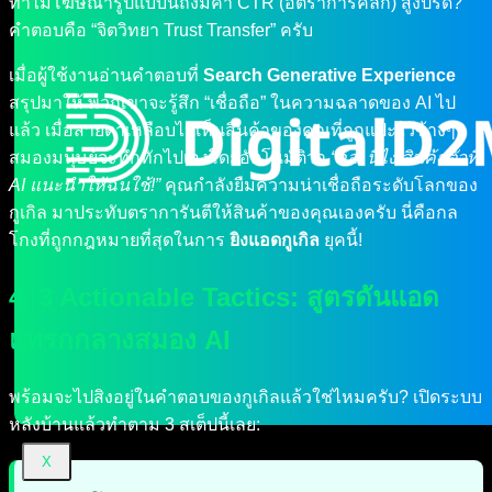
ทำไมโฆษณารูปแบบนี้ถึงมีค่า CTR (อัตราการคลิก) สูงปรี๊ด?
คำตอบคือ “จิตวิทยา Trust Transfer” ครับ
เมื่อผู้ใช้งานอ่านคำตอบที่
Search Generative Experience
สรุปมาให้ พวกเขาจะรู้สึก “เชื่อถือ” ในความฉลาดของ AI ไป
แล้ว เมื่อสายตาเหลือบไปเห็นสินค้าของคุณที่ถูกแปะไว้ข้างๆ
สมองมนุษย์จะทึกทักไปเองโดยอัตโนมัติว่า
“อ้อ! นี่ไง สินค้าตัวที่
AI แนะนำให้ฉันใช้!”
คุณกำลังยืมความน่าเชื่อถือระดับโลกของ
กูเกิล มาประทับตราการันตีให้สินค้าของคุณเองครับ นี่คือกล
โกงที่ถูกกฎหมายที่สุดในการ
ยิงแอดกูเกิล
ยุคนี้!
4. 3 Actionable Tactics: สูตรดันแอด
แทรกกลางสมอง AI
พร้อมจะไปสิงอยู่ในคำตอบของกูเกิลแล้วใช่ไหมครับ? เปิดระบบ
หลังบ้านแล้วทำตาม 3 สเต็ปนี้เลย:
X