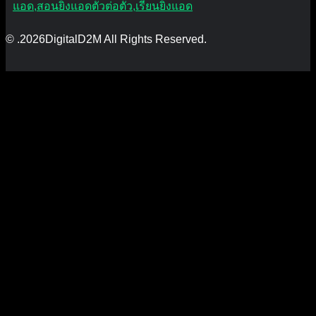
© .2026DigitalD2M All Rights Reserved.