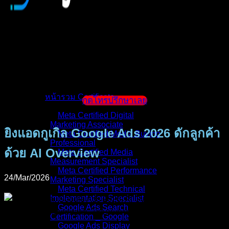
หน้าแรก
แนะนำตัวผู้สอน
หน้ารวม Certificate
กดโทรปรึกษาเลย
Meta Certified Digital
Marketing Associate
ยิงแอดกูเกิล Google Ads 2026 ดักลูกค้า
Meta Certified Media Buying
Professional
ด้วย AI Overview
Meta Certified Media
Measurement Specialist
Meta Certified Performance
24/Mar/2026
Marketing Specialist
Meta Certified Technical
Implementation Specialist
Google Ads Search
Certification _ Google
Google Ads Display