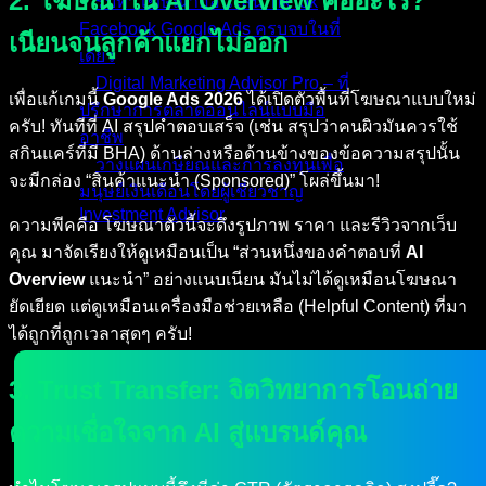
2. โฆษณาใน AI Overview คืออะไร?
รับทำโฆษณาออนไลน์ TikTok
Facebook Google Ads ครบจบในที่
เนียนจนลูกค้าแยกไม่ออก
เดียว
Digital Marketing Advisor Pro – ที่
เพื่อแก้เกมนี้
Google Ads 2026
ได้เปิดตัวพื้นที่โฆษณาแบบใหม่
ปรึกษาการตลาดออนไลน์แบบมือ
ครับ! ทันทีที่ AI สรุปคำตอบเสร็จ (เช่น สรุปว่าคนผิวมันควรใช้
อาชีพ
สกินแคร์ที่มี BHA) ด้านล่างหรือด้านข้างของข้อความสรุปนั้น
วางแผนเกษียณและการลงทุนเพื่อ
จะมีกล่อง “สินค้าแนะนำ (Sponsored)” โผล่ขึ้นมา!
มนุษย์เงินเดือนโดยผู้เชี่ยวชาญ
Investment Advisor
ความพีคคือ โฆษณาตัวนี้จะดึงรูปภาพ ราคา และรีวิวจากเว็บ
คุณ มาจัดเรียงให้ดูเหมือนเป็น “ส่วนหนึ่งของคำตอบที่
AI
ผลงานที่ผ่านมา
Overview
แนะนำ” อย่างแนบเนียน มันไม่ได้ดูเหมือนโฆษณา
บทความ
ยัดเยียด แต่ดูเหมือนเครื่องมือช่วยเหลือ (Helpful Content) ที่มา
ติดต่อผม
ได้ถูกที่ถูกเวลาสุดๆ ครับ!
3. Trust Transfer: จิตวิทยาการโอนถ่าย
ความเชื่อใจจาก AI สู่แบรนด์คุณ