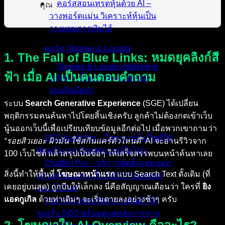
คอร์สสอนเทรดหุ้นด้วย AI –
คุณ
วางพอร์ตแม่น วิเคราะห์หุ้นเป็น
วางแผนการเงินได้
คอร์ส Shopee & Lazada
1. The Fall of Blue Links: หมดยุคลิงก์สี
Shopee & Lazada Marketing
ฟ้า เมื่อ AI เป็นคนตอบคำถาม
& Ads – ตั้งค่าร้านและยิงแอด
แบบจับมือทำ
ระบบ
Search Generative Experience
(SGE) ได้เปลี่ยน
พฤติกรรมคนค้นหาไปโดยสิ้นเชิงครับ ลูกค้าไม่ต้องกดเข้าเว็บ
บริการของเรา
นู้นออกเว็บนี้เพื่อเปรียบเทียบข้อมูลอีกต่อไป เมื่อพวกเขาถามว่า
SEO Audit Pro – วิเคราะห์เว็บไซต์ให้
“รอยสิวเยอะ ผิวมัน ใช้สกินแคร์ตัวไหนดี”
AI จะอ่านรีวิวจาก
ติดหน้าแรก Google แบบมือโปร
100 เว็บไซต์ แล้วสรุปเป็นข้อๆ ให้เสร็จสรรพบนหน้าค้นหาเลย
ChatBot Pro – บริการติดตั้งแชทบอท
สิ่งนี้ทำให้พื้นที่
โฆษณาหน้าแรก
แบบ Search Text ดั้งเดิม (ที่
ครบทุกช่องทาง ทั้ง LINE, Facebook
เคยอยู่บนสุด) ถูกบีบให้เล็กลง นี่คือสัญญาณเตือนว่า ใครที่
ยิง
และเว็บไซต์
แอดกูเกิล
ด้วยท่าเดิมๆ จะเริ่มตายลงอย่างช้าๆ ครับ
รับทำเว็บไซต์บริษัท ขายสินค้าได้
รองรับ SEO พร้อมดูแลหลังการขาย