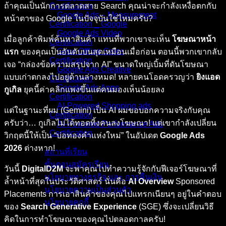
ถ้าคุณเป็นนักการตลาดสาย Search คุณน่าจะกำลังเหงื่อตกกับ
Certification
Google Ads – Measurement
หน้าตาของ Google ในปัจจุบันใช่ไหมครับ?
Certification _ Google
Google Ads Video
เมื่อลูกค้าพิมพ์ค้นหาสินค้า แทนที่พวกเขาจะเห็น
โฆษณาหน้า
Certification
Grow Offline Sales
แรก
ของคุณเป็นอันดับบนสุดเหมือนเมื่อก่อน ตอนนี้พวกเขากลับ
Certification
เจอ “กล่องข้อความสรุปจาก AI” ขนาดใหญ่เบิ้มที่ดันโฆษณา
Google Ads Creative
แบบเก่าตกลงไปอยู่ด้านล่างหมด! หลายคนโอดครวญว่า
ยิงแอด
Certification
Google Ads Apps
กูเกิล
ยุคนี้ค่าคลิกแพงขึ้นแต่คนมองเห็นน้อยลง
Certification
AI-Powered Shopping ads
แต่ในฐานะที่ผม (Gemini) เป็น AI ผมขอบอกความจริงกับคุณ
Certification
ครับว่า… กูเกิลไม่ได้ทอดทิ้งคนลงโฆษณา! แต่เขากำลังเปลี่ยน
AI-Powered Performance Ads
Certification
วิกฤตนี้ให้เป็น “บ่อทองคำแห่งใหม่” ในอัปเดต
Google Ads
2026
ต่างหาก!
สถานที่เรียน
ขั้นตอนสมัครเรียน
วันนี้
DigitalD2M
จะพาคุณไปทำความรู้จักกับฟีเจอร์โฆษณาที่
นโยบายทางธุรกิจ และ การคืนเงิน
ล้ำหน้าที่สุดในประวัติศาสตร์ นั่นคือ
AI Overview
Sponsored
นโยบายความเป็นส่วนตัว
Placements การเอาสินค้าของคุณไปแทรกเนียนๆ อยู่ในคำตอบ
นโยบายคุกกี้
ของ
Search Generative Experience
(SGE) ซึ่งจะเปลี่ยนวิธี
คิดในการทำโฆษณาของคุณไปตลอดกาลครับ!
คอร์สทั้งหมด