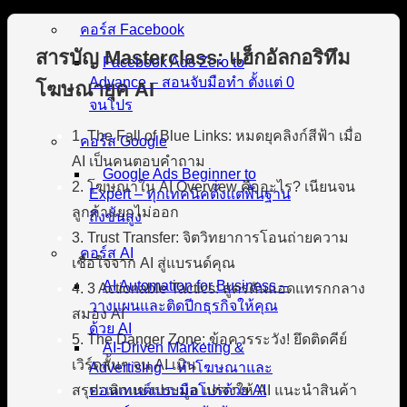
คอร์ส Facebook
สารบัญ Masterclass: แฮ็กอัลกอริทึม
Facebook Ads Zero to
Advance – สอนจับมือทำ ตั้งแต่ 0
โฆษณายุค AI
จนโปร
1. The Fall of Blue Links: หมดยุคลิงก์สีฟ้า เมื่อ
คอร์ส Google
AI เป็นคนตอบคำถาม
Google Ads Beginner to
2. โฆษณาใน AI Overview คืออะไร? เนียนจน
Expert – ทุกเทคนิคตั้งแต่พื้นฐาน
ลูกค้าแยกไม่ออก
ถึงขั้นสูง
3. Trust Transfer: จิตวิทยาการโอนถ่ายความ
คอร์ส AI
เชื่อใจจาก AI สู่แบรนด์คุณ
AI Automation for Business –
4. 3 Actionable Tactics: สูตรดันแอดแทรกกลาง
วางแผนและติดปีกธุรกิจให้คุณ
สมอง AI
ด้วย AI
5. The Danger Zone: ข้อควรระวัง! ยึดติดคีย์
AI-Driven Marketing &
เวิร์ดสั้นๆ จน AI เมิน
Advertising – ทำโฆษณาและ
สรุป: เลิกแข่งประมูล แต่จงให้ AI แนะนำสินค้า
คอนเทนต์แบบมือโปรด้วย AI