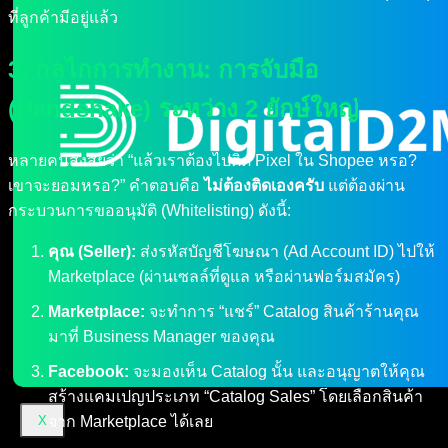
ที่ลูกค้ามีอยู่แล้ว
3. กลไกการทำงาน: การจับมือ
(Handshake) ระหว่าง 2 ยักษ์ใหญ่
หลายคนสงสัยว่า “แล้วเราต้องไปติด Pixel ใน Shopee หรอ?
เขาจะยอมหรอ?” คำตอบคือ
ไม่ต้องติดเองครับ
แต่ต้องผ่าน
กระบวนการขออนุมัติ (Whitelisting) ดังนี้:
คุณ (Seller):
ส่งรหัสบัญชีโฆษณา (Ad Account ID) ไปให้
Marketplace (ผ่านเซลล์ที่ดูแล หรือผ่านฟอร์มสมัคร)
Marketplace:
จะทำการ “แชร์” Catalog สินค้าร้านคุณ
มาที่ Business Manager ของคุณ
Facebook:
จะมองเห็น Catalog นั้น และอนุญาตให้คุณ
สร้างแคมเปญประเภท “Catalog Sales” โดยเลือกสินค้า
จาก Marketplace ได้เลย
X