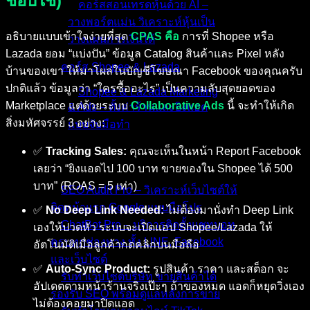
ชอบใช้)
คอร์สสอนเทรดหุ้นด้วย AI –
วางพอร์ตแม่น วิเคราะห์หุ้นเป็น
อธิบายแบบเข้าใจง่ายที่สุด
CPAS คือ
การที่ Shopee หรือ
วางแผนการเงินได้
Lazada ยอม “แบ่งปัน” ข้อมูล Catalog สินค้าและ Pixel หลัง
คอร์ส Shopee & Lazada
บ้านของเขา ให้มาโผล่ในบัญชีโฆษณา Facebook ของคุณครับ
ปกติแล้ว ข้อมูลว่า “ใครซื้ออะไร” เป็นความลับสุดยอดของ
Shopee & Lazada Marketing
Marketplace แต่ด้วยระบบ
Collaborative Ads
นี้ จะทำให้เกิด
& Ads – ตั้งค่าร้านและยิงแอด
สิ่งมหัศจรรย์ 3 อย่าง:
แบบจับมือทำ
✅
Tracking Sales:
คุณจะเห็นในหน้า Report Facebook
บริการของเรา
เลยว่า “ยิงแอดไป 100 บาท ขายของใน Shopee ได้ 500
บาท” (ROAS = 5 เท่า)
SEO Audit Pro – วิเคราะห์เว็บไซต์ให้
ติดหน้าแรก Google แบบมือโปร
✅
No Deep Link Needed:
ไม่ต้องมานั่งทำ Deep Link
ChatBot Pro – บริการติดตั้งแชทบอท
เองให้ปวดหัว ระบบจะเปิดแอป Shopee/Lazada ให้
ครบทุกช่องทาง ทั้ง LINE, Facebook
อัตโนมัติเมื่อลูกค้ากดคลิกบนมือถือ
และเว็บไซต์
✅
Auto-Sync Product:
รูปสินค้า ราคา และสต็อก จะ
รับทำเว็บไซต์บริษัท ขายสินค้าได้
อัปเดตตามหน้าร้านจริงเป๊ะๆ ถ้าของหมด แอดก็หยุดวิ่งเอง
รองรับ SEO พร้อมดูแลหลังการขาย
ไม่ต้องคอยมาปิดแอด