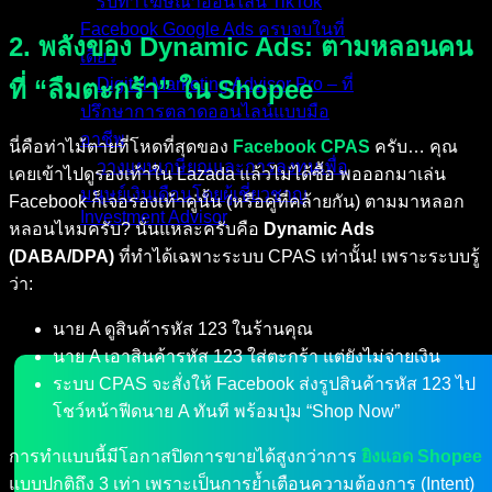
รับทำโฆษณาออนไลน์ TikTok
Facebook Google Ads ครบจบในที่
2. พลังของ Dynamic Ads: ตามหลอนคน
เดียว
ที่ “ลืมตะกร้า” ใน Shopee
Digital Marketing Advisor Pro – ที่
ปรึกษาการตลาดออนไลน์แบบมือ
อาชีพ
นี่คือท่าไม้ตายที่โหดที่สุดของ
Facebook CPAS
ครับ… คุณ
วางแผนเกษียณและการลงทุนเพื่อ
เคยเข้าไปดูรองเท้าใน Lazada แล้วไม่ได้ซื้อ พอออกมาเล่น
มนุษย์เงินเดือนโดยผู้เชี่ยวชาญ
Facebook ก็เจอรองเท้าคู่นั้น (หรือคู่ที่คล้ายกัน) ตามมาหลอก
Investment Advisor
หลอนไหมครับ? นั่นแหละครับคือ
Dynamic Ads
(DABA/DPA)
ที่ทำได้เฉพาะระบบ CPAS เท่านั้น! เพราะระบบรู้
ผลงานที่ผ่านมา
ว่า:
บทความ
ติดต่อผม
นาย A ดูสินค้ารหัส 123 ในร้านคุณ
นาย A เอาสินค้ารหัส 123 ใส่ตะกร้า แต่ยังไม่จ่ายเงิน
ระบบ CPAS จะสั่งให้ Facebook ส่งรูปสินค้ารหัส 123 ไป
โชว์หน้าฟีดนาย A ทันที พร้อมปุ่ม “Shop Now”
การทำแบบนี้มีโอกาสปิดการขายได้สูงกว่าการ
ยิงแอด Shopee
แบบปกติถึง 3 เท่า เพราะเป็นการย้ำเตือนความต้องการ (Intent)