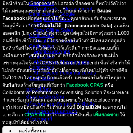
มีหน้าร้านใน Shopee หรือ Lazada ที่ยอดขายก็พอไปวัดไปวา
Certification
Google Ads – Measurement
ได้ แต่พอคุณพยายามจะอัดงบโฆษณาด้วยการ
ยิงแอด
Certification _ Google
Facebook
เพื่อส่งคนเข้าไปซื้อ… คุณกลับพบกับกำแพงขนาด
Google Ads Video
Certification
ใหญ่ที่ชื่อว่า
“การวัดผลไม่ได้” (Unmeasurable Data)
คุณเห็น
Grow Offline Sales
ยอดคลิก (Link Clicks) พุ่งกระฉูด แต่คุณไม่มีทางรู้เลยว่า 1,000
Certification
คนที่คลิกเข้าไปนั้น… มีใครกดซื้อจริงบ้าง? มีใครแค่กดดูแล้ว
Google Ads Creative
Certification
ปิด? หรือมีใครกดใส่ตะกร้าไว้แล้วลืม? การยิงแอดแบบนี้ก็
Google Ads Apps
เหมือนการ “โยนหินถามทาง” หรือตำน้ำพริกละลายแม่น้ำ
Certification
AI-Powered Shopping ads
เพราะคุณไม่รู้ค่า ROAS (Return on Ad Spend) ที่แท้จริง ทำให้
Certification
ไม่กล้าอัดงบเพิ่ม หรือถ้าอัดไปก็อาจจะเจ๊งโดยไม่รู้ตัว ข่าวดีคือ
AI-Powered Performance Ads
ในปี 2026 โลกหมุนไปไกลแล้วครับ แพลตฟอร์มยักษ์ใหญ่เขา
Certification
จับมือกันสร้างโซลูชันที่เรียกว่า
Facebook CPAS
หรือ
สถานที่เรียน
Collaborative Performance Advertising Solution ที่จะมาทลาย
ขั้นตอนสมัครเรียน
กำแพงข้อมูล ให้คุณมองเห็นยอดขายใน Marketplace ทะลุ
นโยบายทางธุรกิจ และ การคืนเงิน
ปรุโปร่งเหมือนยิงเข้าเว็บตัวเอง วันนี้
DigitalD2M
จะพาคุณไป
นโยบายความเป็นส่วนตัว
เจาะลึกว่า
CPAS คือ
อะไร และจะใช้มันเพื่อ
เพิ่มยอดขาย
ให้
นโยบายคุกกี้
ทะลุเป้าได้อย่างไรครับ
คอร์สทั้งหมด