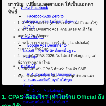
สารบัญ: เปลี่ยนแอดตาบอด ให้เป็นแอดตา
คอร์ส Facebook
ทิพย์
Facebook Ads Zero to
Advance – สอนจับมือทำ ตั้งแต่ 0
1. CPAS คืออะไร? (ทำไมร้าน Official ถึงชอบใช้)
จนโปร
2. พลังของ Dynamic Ads: ตามหลอนคนที่ “ลืม
ตะกร้า” ใน Shopee
คอร์ส Google
3. กลไกการทำงาน: การจับมือ (Handshake)
Google Ads Beginner to
ระหว่าง 2 ยักษ์ใหญ่
Expert – ทุกเทคนิคตั้งแต่พื้นฐาน
4. กลยุทธ์ CPAS 2026: ไม่ใช่แค่ Retargeting แต่
ถึงขั้นสูง
คือการหาลูกค้าใหม่
คอร์ส AI
5. วิธีเริ่มต้นทำ CPAS สำหรับร้านค้า SME
AI Automation for Business –
สรุป: ทางรอดของ E-Commerce ยุคค่าแอดแพง
วางแผนและติดปีกธุรกิจให้คุณ
ด้วย AI
AI-Driven Marketing &
1. CPAS คืออะไร? (ทำไมร้าน Official ถึง
Advertising – ทำโฆษณาและ
คอนเทนต์แบบมือโปรด้วย AI