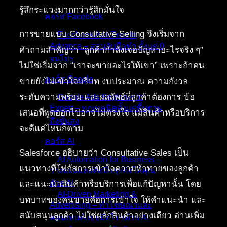
รู้สึกระแวงมากกว่ารู้สึกมั่นใจ
คอร์ส Facebook
การขายแบบ Consultative Selling จึงเริ่มจาก
Facebook Ads Zero to
Advance – สอนจับมือทำ ตั้งแต่ 0
คำถามสำคัญว่า “ลูกค้ากำลังเจอปัญหาอะไรจริง ๆ”
จนโปร
ไม่ใช่เริ่มจาก “เราจะขายอะไรให้เขา” เพราะถ้าคน
คอร์ส Google
ขายยังไม่เข้าใจบริบท งบประมาณ ความกังวล
ระดับความพร้อม และผลลัพธ์ที่ลูกค้าต้องการ ข้อ
Google Ads Beginner to
Expert – ทุกเทคนิคตั้งแต่พื้นฐาน
เสนอที่พูดออกไปอาจไม่ตรงใจ แม้สินค้าหรือบริการ
ถึงขั้นสูง
จะดีแค่ไหนก็ตาม
คอร์ส AI
Salesforce อธิบายว่า Consultative Sales เป็น
AI Automation for Business –
แนวทางที่โฟกัสการเข้าใจความท้าทายของลูกค้า
วางแผนและติดปีกธุรกิจให้คุณ
ด้วย AI
และแนะนำสินค้าหรือบริการเพื่อแก้ปัญหานั้น โดย
AI-Driven Marketing &
บทบาทของคนขายคือการเข้าใจ ให้คำแนะนำ และ
Advertising – ทำโฆษณาและ
สนับสนุนลูกค้า ไม่ใช่ผลักสินค้าอย่างเดียว อ่านเพิ่ม
คอนเทนต์แบบมือโปรด้วย AI