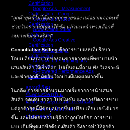
Certification
Google Ads – Measurement
Certification _ Google
“ลูกค้ายุคนี้ไม่ได้อยากถูกขายของ แต่อยากเจอคนที่
Google Ads Video
Certification
ช่วยวิเคราะห์ปัญหาให้ชัด แล้วแนะนำทางเลือกที่
Grow Offline Sales
Certification
เหมาะกับเขาจริง ๆ”
Google Ads Creative
Certification
Consultative Selling
คือการขายแบบที่ปรึกษา
Google Ads Apps
Certification
โดยเปลี่ยนบทบาทของคนขายจากคนที่พยายามนำ
AI-Powered Shopping ads
Certification
เสนอสินค้าให้เร็วที่สุด ไปเป็นคนที่ถาม ฟัง วิเคราะห์
AI-Powered Performance Ads
และช่วยลูกค้าตัดสินใจอย่างมีเหตุผลมากขึ้น
Certification
สถานที่เรียน
ในอดีต การขายจำนวนมากเริ่มจากการนำเสนอ
ขั้นตอนสมัครเรียน
สินค้า จุดเด่น ราคา โปรโมชัน และการปิดการขาย
นโยบายทางธุรกิจ และ การคืนเงิน
แต่ลูกค้ายุคนี้มีข้อมูลมากขึ้น เปรียบเทียบเองได้มาก
นโยบายความเป็นส่วนตัว
นโยบายคุกกี้
ขึ้น และไม่ชอบความรู้สึกว่าถูกยัดเยียด การขาย
แบบเดิมที่พูดแต่ข้อดีของสินค้า จึงอาจทำให้ลูกค้า
คอร์สทั้งหมด