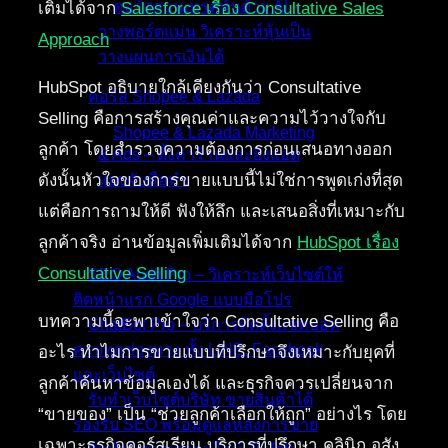
คอร์สสอนเทรดหุ้นด้วย AI –
เติมได้จาก
Salesforce เรื่อง Consultative Sales
วางพอร์ตแม่น วิเคราะห์หุ้นเป็น
Approach
วางแผนการเงินได้
HubSpot อธิบายใกล้เคียงกันว่า Consultative
คอร์ส Shopee & Lazada
Selling คือการสร้างคุณค่าและความไว้วางใจกับ
Shopee & Lazada Marketing
ลูกค้า โดยสำรวจความต้องการก่อนเสนอทางออก
& Ads – ตั้งค่าร้านและยิงแอด
ดังนั้นหัวใจของการขายแบบนี้ไม่ใช่การพูดเก่งที่สุด
แบบจับมือทำ
แต่คือการถามให้ดี ฟังให้ลึก และเสนอสิ่งที่เหมาะกับ
บริการของเรา
ลูกค้าจริง อ่านข้อมูลเพิ่มเติมได้จาก
HubSpot เรื่อง
Consultative Selling
SEO Audit Pro – วิเคราะห์เว็บไซต์ให้
ติดหน้าแรก Google แบบมือโปร
บทความนี้จะพาเข้าใจว่า Consultative Selling คือ
ChatBot Pro – บริการติดตั้งแชทบอท
ครบทุกช่องทาง ทั้ง LINE, Facebook
อะไร ทำไมการขายแบบที่ปรึกษาจึงเหมาะกับยุคที่
และเว็บไซต์
ลูกค้าค้นหาข้อมูลเองได้ และธุรกิจควรเปลี่ยนจาก
รับทำเว็บไซต์บริษัท ขายสินค้าได้
“ขายของ” เป็น “ช่วยลูกค้าเลือกให้ถูก” อย่างไร โดย
รองรับ SEO พร้อมดูแลหลังการขาย
เฉพาะธุรกิจคอร์สเรียน บริการที่ปรึกษา คลินิก อสัง