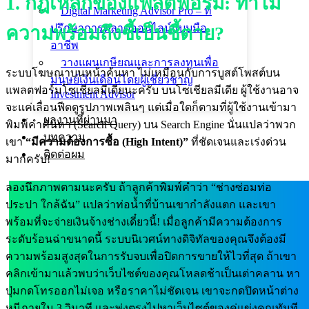
1. กฎเหล็กของแพลตฟอร์ม: ทำไม
Digital Marketing Advisor Pro – ที่
ปรึกษาการตลาดออนไลน์แบบมือ
ความพร้อมถึงชี้เป็นชี้ตาย?
อาชีพ
วางแผนเกษียณและการลงทุนเพื่อ
ระบบโฆษณาบนหน้าค้นหา ไม่เหมือนกับการบูสต์โพสต์บน
มนุษย์เงินเดือนโดยผู้เชี่ยวชาญ
แพลตฟอร์มโซเชียลมีเดียนะครับ บนโซเชียลมีเดีย ผู้ใช้งานอาจ
Investment Advisor
จะแค่เลื่อนฟีดดูรูปภาพเพลินๆ แต่เมื่อใดก็ตามที่ผู้ใช้งานเข้ามา
ผลงานที่ผ่านมา
พิมพ์คำค้นหา (Search Query) บน Search Engine นั่นแปลว่าพวก
บทความ
เขา
“มีความต้องการซื้อ (High Intent)”
ที่ชัดเจนและเร่งด่วน
ติดต่อผม
มากครับ!
ลองนึกภาพตามนะครับ ถ้าลูกค้าพิมพ์คำว่า “ช่างซ่อมท่อ
ประปา ใกล้ฉัน” แปลว่าท่อน้ำที่บ้านเขากำลังแตก และเขา
พร้อมที่จะจ่ายเงินจ้างช่างเดี๋ยวนี้! เมื่อลูกค้ามีความต้องการ
ระดับร้อนฉ่าขนาดนี้ ระบบนิเวศน์ทางดิจิทัลของคุณจึงต้องมี
ความพร้อมสูงสุดในการรับจบเพื่อปิดการขายให้ไวที่สุด ถ้าเขา
คลิกเข้ามาแล้วพบว่าเว็บไซต์ของคุณโหลดช้าเป็นเต่าคลาน หา
ปุ่มกดโทรออกไม่เจอ หรือราคาไม่ชัดเจน เขาจะกดปิดหน้าต่าง
หนีภายใน 3 วินาที และพุ่งตรงไปหาเว็บไซต์ของคู่แข่งคุณทันที