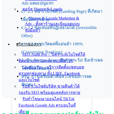
Ads แคมเปญแรก
คอร์ส Shopee & Lazada
👉 2.1 หน้าเว็บไซต์ (Landing Page) ที่เกิดมา
Shopee & Lazada Marketing &
เพื่อปิดการขาย
Ads – ตั้งค่าร้านและยิงแอดแบบ
👉 2.2 ข้อเสนอที่ปฏิเสธไม่ได้ (Irresistible
จับมือทำ
Offer)
👉 2.3 ระบบวัดผลที่แม่นยำ 100%
บริการของเรา
(Conversion Tracking)
SEO Audit Pro – วิเคราะห์เว็บไซต์ให้
3. The Danger Zone: ข้อควรระวัง! ยิงเข้าเพจ
ติดหน้าแรก Google แบบมือโปร
ChatBot Pro – บริการติดตั้งแชทบอท
โซเชียลโดยตรง
ครบทุกช่องทาง ทั้ง LINE, Facebook
สรุป: การเตรียมตัวคือหัวใจของการลด
และเว็บไซต์
ต้นทุน
รับทำเว็บไซต์บริษัท ขายสินค้าได้
รองรับ SEO พร้อมดูแลหลังการขาย
รับทำโฆษณาออนไลน์ TikTok
Facebook Google Ads ครบจบในที่
เดียว