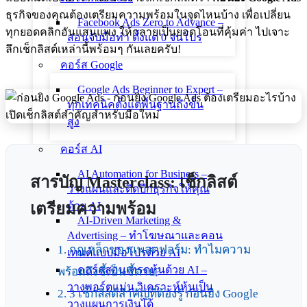
ธุรกิจของคุณต้องเตรียมความพร้อมในจุดไหนบ้าง เพื่อเปลี่ยน
Facebook Ads Zero to Advance –
ทุกยอดคลิกอันแสนแพง ให้กลายเป็นยอดโอนที่คุ้มค่า ไปเจาะ
สอนจับมือทำ ตั้งแต่ 0 จนโปร
ลึกเช็กลิสต์เหล่านี้พร้อมๆ กันเลยครับ!
คอร์ส Google
Google Ads Beginner to Expert –
ทุกเทคนิคตั้งแต่พื้นฐานถึงขั้น
สูง
คอร์ส AI
AI Automation for Business –
สารบัญ Masterclass: เช็กลิสต์
วางแผนและติดปีกธุรกิจให้คุณ
เตรียมความพร้อม
ด้วย AI
AI-Driven Marketing &
Advertising – ทำโฆษณาและคอน
1. กฎเหล็กของแพลตฟอร์ม: ทำไมความ
เทนต์แบบมือโปรด้วย AI
คอร์สสอนเทรดหุ้นด้วย AI –
พร้อมถึงชี้เป็นชี้ตาย?
วางพอร์ตแม่น วิเคราะห์หุ้นเป็น
2. 3 เช็กลิสต์สำคัญที่ต้องรู้ ก่อนยิง Google
วางแผนการเงินได้