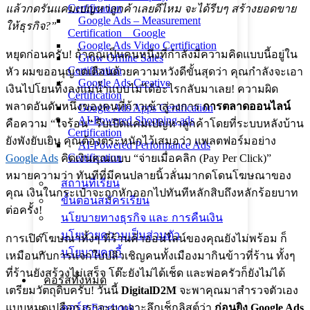
Certification
แล้วกดรันแคมเปญหาลูกค้าเลยดีไหม จะได้รีบๆ สร้างยอดขาย
Google Ads – Measurement
ให้ธุรกิจ?”
Certification _ Google
Google Ads Video Certification
หยุดก่อนครับ! ถ้าคุณเป็นคนหนึ่งที่กำลังมีความคิดแบบนี้อยู่ใน
Grow Offline Sales
Certification
หัว ผมขออนุญาตเตือนด้วยความหวังดีขั้นสุดว่า คุณกำลังจะเอา
Google Ads Creative
เงินไปโยนทิ้งลงแม่น้ำแบบไม่ได้อะไรกลับมาเลย! ความผิด
Certification
พลาดอันดับหนึ่งของคนที่ก้าวเข้าสู่วงการ
การตลาดออนไลน์
Google Ads Apps Certification
AI-Powered Shopping ads
คือความ “ใจร้อน” รีบเปิดแคมเปญหาลูกค้าโดยที่ระบบหลังบ้าน
Certification
ยังพังยับเยิน คุณต้องตระหนักไว้เสมอว่า แพลตฟอร์มอย่าง
AI-Powered Performance Ads
Certification
Google Ads
คิดเงินคุณแบบ “จ่ายเมื่อคลิก (Pay Per Click)”
หมายความว่า ทันทีที่มีคนปลายนิ้วลั่นมากดโดนโฆษณาของ
สถานที่เรียน
คุณ เงินในกระเป๋าจะถูกหักออกไปทันทีหลักสิบถึงหลักร้อยบาท
ขั้นตอนสมัครเรียน
ต่อครั้ง!
นโยบายทางธุรกิจ และ การคืนเงิน
นโยบายความเป็นส่วนตัว
การเปิดโฆษณาทั้งๆ ที่ร้านค้าออนไลน์ของคุณยังไม่พร้อม ก็
นโยบายคุกกี้
เหมือนกับการแจกใบปลิวเชิญคนทั้งเมืองมากินข้าวที่ร้าน ทั้งๆ
ที่ร้านยังสร้างไม่เสร็จ โต๊ะยังไม่ได้เช็ด และพ่อครัวก็ยังไม่ได้
คอร์สทั้งหมด
เตรียมวัตถุดิบครับ! วันนี้
DigitalD2M
จะพาคุณมาสำรวจตัวเอง
แบบหมดเปลือก เราจะมาเจาะลึกเช็กลิสต์ว่า
ก่อนยิง Google Ads
คอร์ส Facebook