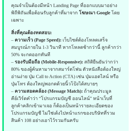
คุณจำเป็นต้องมีหน้า Landing Page ที่ออกแบบมาอย่าง
พิถีพิถันเพื่อต้อนรับลูกค้าที่มาจาก
โฆษณา Google
โดย
เฉพาะ
สิ่งที่คุณต้องทดสอบ:
–
ความเร็ว (Page Speed):
เว็บไซต์ต้องโหลดเสร็จ
สมบูรณ์ภายใน 1-3 วินาที หากโหลดช้ากว่านี้ ลูกค้ากว่า
50% จะกดออกทันที
–
รองรับมือถือ (Mobile-Responsive):
สถิติยืนยันว่ากว่า
80% ของผู้ค้นหามาจากสมาร์ตโฟน ตัวหนังสือต้องใหญ่
อ่านง่าย ปุ่ม Call to Action (CTA) เช่น ปุ่มแอดไลน์ หรือ
ปุ่มโทร ต้องใหญ่พอกดด้วยนิ้วโป้งได้สบายๆ
–
ความสอดคล้อง (Message Match):
ถ้าคุณประมูล
คีย์เวิร์ดคำว่า “โปรแกรมบัญชี ออนไลน์” หน้าเว็บที่
ลูกค้าคลิกเข้ามาเจอ ก็ต้องเป็นหน้ารายละเอียดของ
โปรแกรมบัญชี ไม่ใช่เด้งไปหน้าแรกของบริษัทที่รวม
สินค้า 108 อย่างเอาไว้รวมกันครับ