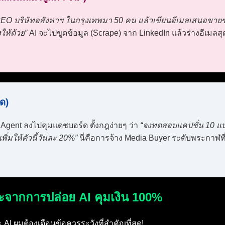
CEO บริษัทอสังหาฯ ในกรุงเทพมา 50 คน แล้วเขียนอีเมลเสนอขายซอ
ห้ด้วย”
AI จะไปขูดข้อมูล (Scrape) จาก LinkedIn แล้วร่างอีเมลส
ด)
ง Agent ลงไปคุมแดชบอร์ด ตั้งกฎง่ายๆ ว่า
“จงทดสอบแคปชั่น 10 แบบ
พิ่มให้ตัวนี้วันละ 20%”
นี่คือการจ้าง Media Buyer ระดับพระกาฬที่
ะจากการปล่อย AI คุมเงิน 100%
AI ผมต้องเตือนข้อควรระวังที่สำคัญที่สุด!