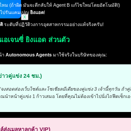
หม (ถ้าผิด มันจะตีกลับให้ Agent B แก้ไขใหม่โดยอัตโนมัติ!)
ว ไปรันแคมเปญ
ยิงแอด
!
X
ติ
ระดับที่ปฏิวัติวงการอุตสาหกรรมอย่างแท้จริงครับ!
นเอเจนซี่ ยิงแอด ส่วนตัว
ีนำ
Autonomous Agents
มาใช้จริงในบริษัทของคุณ:
่าวคู่แข่ง 24 ชม.)
“จงสอดส่องเว็บไซต์และโซเชียลมีเดียของคู่แข่ง 3 เจ้านี้ทุกวัน ถ้า
ณนำหน้าคู่แข่ง 1 ก้าวเสมอ โดยที่คุณไม่ต้องเข้าไปนั่งไถฟีดเช็กเอ
์ส่งเมลหาลูกค้า VIP)