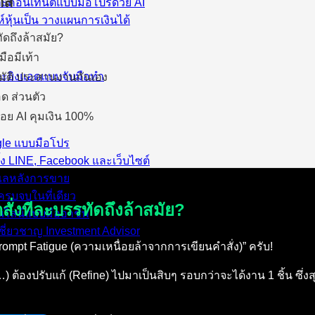
กล
ละคอนเทนต์แบบมือโปรด้วย AI
์หุ้นเป็น วางแผนการเงินได้
ัดถึงล้าสมัย?
มือมีเท้า
และยิงแอดแบบจับมือทำ
มัติ ประสานงานกันเอง
แอด ส่วนตัว
อย AI คุมเงิน 100%
ogle แบบมือโปร
้ง LINE, Facebook และเว็บไซต์
ดูแลหลังการขาย
รบจบในที่เดียว
ั่งทีละบรรทัดถึงล้าสมัย?
อนไลน์แบบมืออาชีพ
ชี่ยวชาญ Investment Advisor
rompt Fatigue (ความเหนื่อยล้าจากการเขียนคำสั่ง)” ครับ!
องปรับแก้ (Refine) ไปมาเป็นสิบๆ รอบกว่าจะได้งาน 1 ชิ้น ซึ่งสุดท้