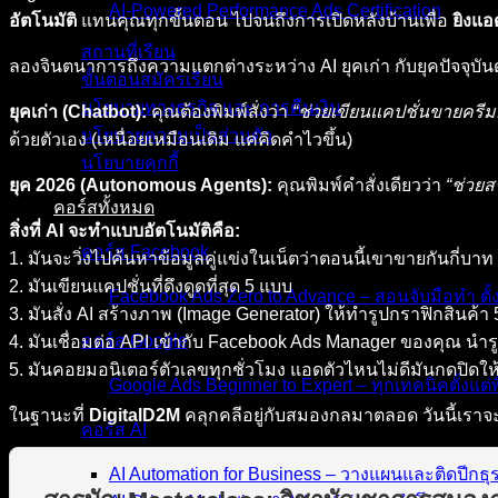
AI-Powered Performance Ads Certification
อัตโนมัติ
แทนคุณทุกขั้นตอน ไปจนถึงการเปิดหลังบ้านเพื่อ
ยิงแอ
สถานที่เรียน
ลองจินตนาการถึงความแตกต่างระหว่าง AI ยุคเก่า กับยุคปัจจุบั
ขั้นตอนสมัครเรียน
นโยบายทางธุรกิจ และ การคืนเงิน
ยุคเก่า (Chatbot):
คุณต้องพิมพ์สั่งว่า
“ช่วยเขียนแคปชั่นขายครีม
นโยบายความเป็นส่วนตัว
ด้วยตัวเอง (เหนื่อยเหมือนเดิม แค่คิดคำไวขึ้น)
นโยบายคุกกี้
ยุค 2026 (Autonomous Agents):
คุณพิมพ์คำสั่งเดียวว่า
“ช่วย
คอร์สทั้งหมด
สิ่งที่ AI จะทำแบบอัตโนมัติคือ:
คอร์ส Facebook
1. มันจะวิ่งไปค้นหาข้อมูลคู่แข่งในเน็ตว่าตอนนี้เขาขายกันกี่บาท
2. มันเขียนแคปชั่นที่ดึงดูดที่สุด 5 แบบ
Facebook Ads Zero to Advance – สอนจับมือทำ ตั้
3. มันสั่ง AI สร้างภาพ (Image Generator) ให้ทำรูปกราฟิกสินค้า 
คอร์ส Google
4. มันเชื่อมต่อ API เข้ากับ Facebook Ads Manager ของคุณ น
5. มันคอยมอนิเตอร์ตัวเลขทุกชั่วโมง แอดตัวไหนไม่ดีมันกดปิดให้ 
Google Ads Beginner to Expert – ทุกเทคนิคตั้งแต่พื
ในฐานะที่
DigitalD2M
คลุกคลีอยู่กับสมองกลมาตลอด วันนี้เราจะ
คอร์ส AI
AI Automation for Business – วางแผนและติดปีกธุร