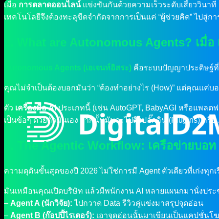
เมื่อ
การตลาดออนไลน์
แข่งขันกันด้วยความเร็วระดับเสี้ยววินาท
เทคโนโลยีจึงต้องทะลุขีดจำกัดจากการเป็นแค่ “ผู้ช่วยคิด” ไปสู่การเป
2. What are Autonomous Agents? เมื่อ เคร
Autonomous Agents (เอเจนท์อิสระ)
คือระบบปัญญาประดิษฐ์ที่ถู
คุณไม่จำเป็นต้องบอกมันว่า “ต้องทำอย่างไร (How)” แต่คุณแค่บ
ตัว
เครื่องมือ AI
ประเภทนี้ (เช่น AutoGPT, BabyAGI หรือแพลตฟ
เป็นข้อๆ ด้วยตัวมันเอง จากนั้นมันจะไปดึงปลั๊กอิน (Plugins) หร
3. The Agentic Workflow: เครือข่ายบอท
ความดุดันขั้นสุดของปี 2026 ไม่ใช่การมี Agent ตัวเดียวที่เก่งทุก
มันเหมือนคุณเปิดบริษัท แล้วมีพนักงาน AI หลายแผนกมานั่งประช
–
Agent A (นักวิจัย):
ไปกวาด Data รีวิวคู่แข่งมาสรุปจุดอ่อน
–
Agent B (ก๊อปปี้ไรเตอร์):
เอาจุดอ่อนนั้นมาเขียนเป็นแคปชั่น