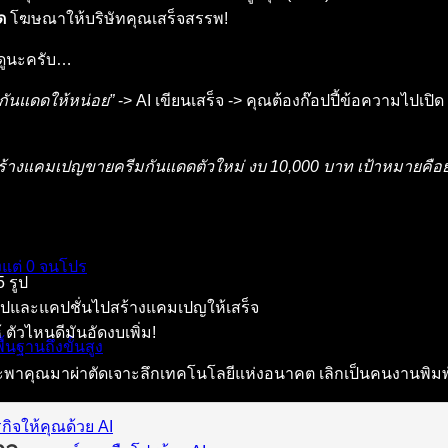
ด
โฆษณาให้บริษัทคุณเสร็จสรรพ!
นดูนะครับ…
กันแดดให้หน่อย”
-> AI เขียนเสร็จ -> คุณต้องก๊อปปี้ข้อความไปเป
สร้างแคมเปญขายครีมกันแดดตัวใหม่ งบ 10,000 บาท เป้าหมายคือย
งแต่ 0 จนโปร
5 รูป
ำรูปและแคปชั่นไปสร้างแคมเปญให้เสร็จ
ตัวไหนดีมันอัดงบเพิ่ม!
้นฐานถึงขั้นสูง
พาคุณมาผ่าตัดเจาะลึกเทคโนโลยีแห่งอนาคต เลิกเป็นคนงานพิมพ์คำสั
กิจให้คุณด้วย AI