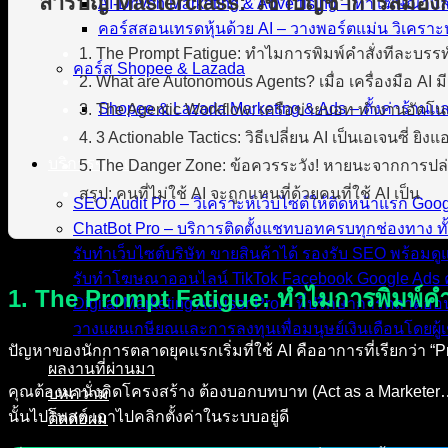
สารบัญ Masterclass: วิชาบัญชาการสมอง
AI-Driven Marketing & Advertising – ทำโฆษณาแ
คอร์สสอนเทรดหุ้นด้วย AI – วางพอร์ตแม่น วิเคราะห
1. The Prompt Fatigue: ทำไมการพิมพ์คำสั่งทีละบรรท
คอร์ส Shopee & Lazada
2. What are Autonomous Agents? เมื่อ เครื่องมือ AI มี
Shopee & Lazada Marketing & Ads – ตั้งค่าร้าน
3. The Agentic Workflow: เครือข่ายบอท ทำงานอัตโน
4. 3 Actionable Tactics: วิธีเปลี่ยน AI เป็นเอเจนซี่ ยิง
บริการของเรา
5. The Danger Zone: ข้อควรระวัง! หายนะจากการปล่
สรุป: คนที่ไม่ใช้ AI จะถูกแทนที่ด้วยคนที่ใช้ AI เป็น
SEO Audit Pro – วิเคราะห์เว็บไซต์ให้ติดหน้าแรก Go
ChatBot Pro – บริการติดตั้งแชทบอทครบทุกช่องทาง ทั
รับทำเว็บไซต์บริษัท ขายสินค้าได้ รองรับ SEO พร้อม
รับทำโฆษณาออนไลน์ TikTok Facebook Google Ads ค
1. The Prompt Fatigue: ทำไมการพิมพ์คำส
Digital Marketing Advisor Pro – ที่ปรึกษาการตลาดอ
วางแผนเกษียณและการลงทุนเพื่อมนุษย์เงินเดือนโดยผู้เ
ปัญหาของนักการตลาดยุคแรกเริ่มที่ใช้ AI คืออาการที่เรียกว่า “P
ผลงานที่ผ่านมา
คุณต้องมานั่งคิดโครงสร้าง ต้องบอกบทบาท (Act as a Marketer…) ต้
บทความ
นั้นไปโพสต์ เอาไปคลิกตั้งค่าในระบบอยู่ดี
ติดต่อผม