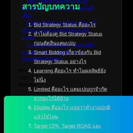
รับทำโฆษณาออนไลน์ TikTok
สารบัญบทความ
Facebook Google Ads ครบจบในที่
เดียว
Digital Marketing Advisor Pro – ที่
Bid Strategy Status คืออะไร
ปรึกษาการตลาดออนไลน์แบบมือ
ทำไมต้องดู Bid Strategy Status
อาชีพ
ก่อนตัดสินแคมเปญ
วางแผนเกษียณและการลงทุนเพื่อ
Smart Bidding เกี่ยวข้องกับ Bid
มนุษย์เงินเดือนโดยผู้เชี่ยวชาญ
Investment Advisor
Strategy Status อย่างไร
ผลงานที่ผ่านมา
Learning คืออะไร ทำไมผลลัพธ์ยัง
บทความ
ไม่นิ่ง
ติดต่อผม
Limited คืออะไร แคมเปญถูกจำกัด
จากอะไรได้บ้าง
Eligible คืออะไร แปลว่าทำงานปกติ
แล้วใช่ไหม
Target CPA, Target ROAS และ