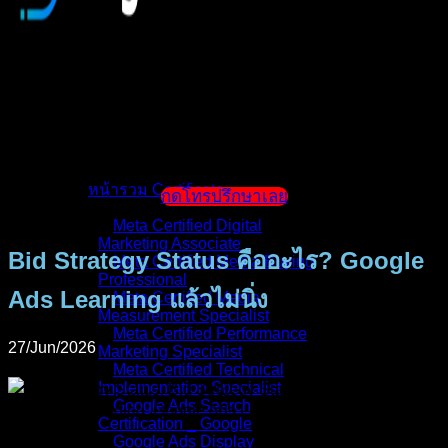
หน้าแรก
แนะนำตัวผู้สอน
หน้ารวม Certificate
กดโทรปรึกษาเลย
Meta Certified Digital
Marketing Associate
Bid Strategy Status คืออะไร? Google
Meta Certified Media Buying
Professional
Ads Learning แล้วไม่นิ่ง
Meta Certified Media
Measurement Specialist
Meta Certified Performance
27/Jun/2026
Marketing Specialist
Meta Certified Technical
Implementation Specialist
Google Ads Search
Certification _ Google
Google Ads Display