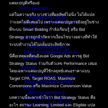
แคมเปญดีหรือแย่
คอร์ส Facebook
แต่ในความจริง บางช่วงที่ผลลัพธ์ไม่นิ่ง ไม่ได้แปล
Facebook Ads Zero to
ว่าแอดไม่ดีเสมอไป เพราะแคมเปญอาจยังอยู่ในช่วง
Advance – สอนจับมือทำ ตั้งแต่ 0
จนโปร
ที่ระบบ Smart Bidding กำลังเรียนรู้ หรือ Bid
Strategy อาจถูกจำกัดจากเงื่อนไขบางอย่างที่ทำให้
คอร์ส Google
ระบบทำงานได้ไม่เต็มประสิทธิภาพ
Google Ads Beginner to
Expert – ทุกเทคนิคตั้งแต่พื้นฐาน
นี่คือเหตุผลที่คนยิงแอด Google Ads ควรดู Bid
ถึงขั้นสูง
Strategy Status ร่วมกับตัวเลข Performance เสมอ
คอร์ส AI
โดยเฉพาะแคมเปญที่ใช้กลยุทธ์เสนอราคาแบบ
AI Automation for Business –
Target CPA, Target ROAS, Maximize
วางแผนและติดปีกธุรกิจให้คุณ
Conversions หรือ Maximize Conversion Value
ด้วย AI
AI-Driven Marketing &
บทความนี้จะพาเข้าใจว่า Bid Strategy Status คือ
Advertising – ทำโฆษณาและ
คอนเทนต์แบบมือโปรด้วย AI
อะไร สถานะ Learning, Limited และ Eligible แปล