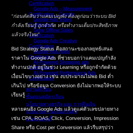
Certification
Google Ads – Measurement
Certification _ Google
“ก่อนตัดสินว่าแคมเปญพัง ต้องดูก่อนว่าระบบ Bid
Google Ads Video
Certification
กำลังเรียนรู้ ถูกจำกัด หรือทำงานเต็มประสิทธิภาพ
Grow Offline Sales
แล้วจริงไหม”
Certification
Google Ads Creative
Certification
Bid Strategy Status คือสถานะของกลยุทธ์เสนอ
Google Ads Apps
Certification
ราคาใน Google Ads ที่ช่วยบอกว่าแคมเปญกำลัง
AI-Powered Shopping ads
ทำงานปกติ อยู่ในช่วง Learning หรือถูกจำกัดด้วย
Certification
AI-Powered Performance Ads
เงื่อนไขบางอย่าง เช่น งบประมาณไม่พอ Bid ต่ำ
Certification
เกินไป หรือข้อมูล Conversion ยังไม่มากพอให้ระบบ
สถานที่เรียน
เรียนรู้
ขั้นตอนสมัครเรียน
นโยบายทางธุรกิจ และ การคืนเงิน
หลายคนยิง Google Ads แล้วดูแค่ตัวเลขปลายทาง
นโยบายความเป็นส่วนตัว
เช่น CPA, ROAS, Click, Conversion, Impression
นโยบายคุกกี้
Share หรือ Cost per Conversion แล้วรีบสรุปว่า
คอร์สทั้งหมด