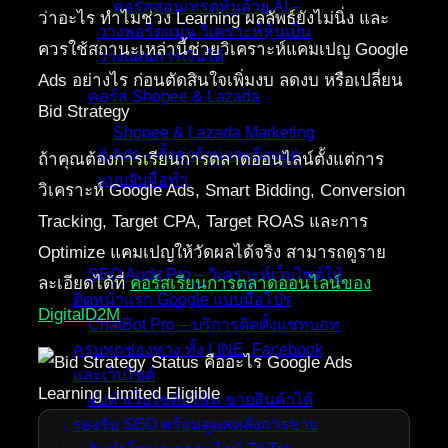
คอร์สสอนเทรดหุ้นด้วย AI –
ว่าอะไร ทำไมช่วง Learning ผลลัพธ์ยังไม่นิ่ง และ
วางพอร์ตแม่น วิเคราะห์หุ้นเป็น
ควรใช้สถานะเหล่านี้ช่วยวิเคราะห์แคมเปญ Google
วางแผนการเงินได้
Ads อย่างไร ก่อนตัดสินใจเพิ่มงบ ลดงบ หรือเปลี่ยน
คอร์ส Shopee & Lazada
Bid Strategy
Shopee & Lazada Marketing
& Ads – ตั้งค่าร้านและยิงแอด
ถ้าคุณต้องการเรียนการตลาดออนไลน์ตั้งแต่การ
แบบจับมือทำ
วิเคราะห์ Google Ads, Smart Bidding, Conversion
Tracking, Target CPA, Target ROAS และการ
บริการของเรา
Optimize แคมเปญให้วัดผลได้จริง สามารถดูราย
SEO Audit Pro – วิเคราะห์เว็บไซต์ให้
ละเอียดได้ที่
คอร์สเรียนการตลาดออนไลน์ของ
ติดหน้าแรก Google แบบมือโปร
DigitalD2M
ChatBot Pro – บริการติดตั้งแชทบอท
ครบทุกช่องทาง ทั้ง LINE, Facebook
และเว็บไซต์
รับทำเว็บไซต์บริษัท ขายสินค้าได้
รองรับ SEO พร้อมดูแลหลังการขาย