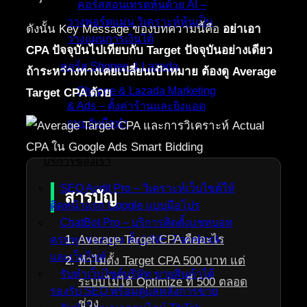
คอร์สสอนเทรดหุ้นด้วย AI –
วางพอร์ตแม่น วิเคราะห์หุ้นเป็น
ดังนั้น Key Message ของบทความนี้คือ
อย่าเอา
วางแผนการเงินได้
CPA ปัจจุบันไปเทียบกับ Target ปัจจุบันอย่างเดียว
คอร์ส Shopee & Lazada
ถ้าระหว่างทางเคยเปลี่ยนเป้าหมาย ต้องดู Average
Shopee & Lazada Marketing
Target CPA ด้วย
& Ads – ตั้งค่าร้านและยิงแอด
แบบจับมือทำ
บริการของเรา
SEO Audit Pro – วิเคราะห์เว็บไซต์ให้
สารบัญ
ติดหน้าแรก Google แบบมือโปร
ChatBot Pro – บริการติดตั้งแชทบอท
Average Target CPA คืออะไร
ครบทุกช่องทาง ทั้ง LINE, Facebook
และเว็บไซต์
ทำไมตั้ง Target CPA 500 บาท แต่
รับทำเว็บไซต์บริษัท ขายสินค้าได้
ระบบไม่ได้ Optimize ที่ 500 ตลอด
รองรับ SEO พร้อมดูแลหลังการขาย
ช่วง