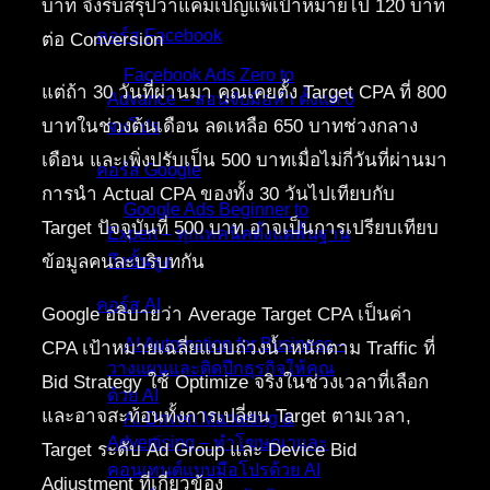
บาท จึงรีบสรุปว่าแคมเปญแพ้เป้าหมายไป 120 บาท
คอร์ส Facebook
ต่อ Conversion
Facebook Ads Zero to
แต่ถ้า 30 วันที่ผ่านมา คุณเคยตั้ง Target CPA ที่ 800
Advance – สอนจับมือทำ ตั้งแต่ 0
บาทในช่วงต้นเดือน ลดเหลือ 650 บาทช่วงกลาง
จนโปร
เดือน และเพิ่งปรับเป็น 500 บาทเมื่อไม่กี่วันที่ผ่านมา
คอร์ส Google
การนำ Actual CPA ของทั้ง 30 วันไปเทียบกับ
Google Ads Beginner to
Target ปัจจุบันที่ 500 บาท อาจเป็นการเปรียบเทียบ
Expert – ทุกเทคนิคตั้งแต่พื้นฐาน
ข้อมูลคนละบริบทกัน
ถึงขั้นสูง
คอร์ส AI
Google อธิบายว่า Average Target CPA เป็นค่า
AI Automation for Business –
CPA เป้าหมายเฉลี่ยแบบถ่วงน้ำหนักตาม Traffic ที่
วางแผนและติดปีกธุรกิจให้คุณ
Bid Strategy ใช้ Optimize จริงในช่วงเวลาที่เลือก
ด้วย AI
และอาจสะท้อนทั้งการเปลี่ยน Target ตามเวลา,
AI-Driven Marketing &
Advertising – ทำโฆษณาและ
Target ระดับ Ad Group และ Device Bid
คอนเทนต์แบบมือโปรด้วย AI
Adjustment ที่เกี่ยวข้อง