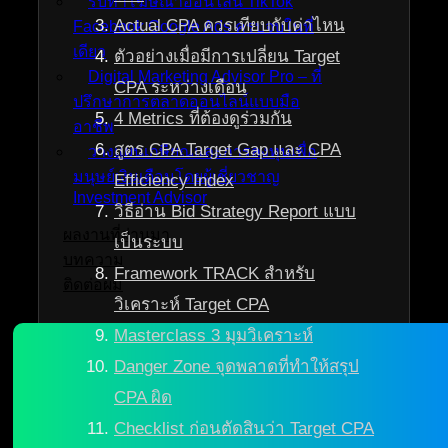
รับทำโฆษณาออนไลน์ TikTok
Actual CPA ควรเทียบกับค่าไหน
Facebook Google Ads ครบจบในที่
เดียว
ตัวอย่างเมื่อมีการเปลี่ยน Target
Digital Marketing Advisor Pro – ที่
CPA ระหว่างเดือน
ปรึกษาการตลาดออนไลน์แบบมือ
4 Metrics ที่ต้องดูร่วมกัน
อาชีพ
สูตร CPA Target Gap และ CPA
วางแผนเกษียณและการลงทุนเพื่อ
มนุษย์เงินเดือนโดยผู้เชี่ยวชาญ
Efficiency Index
Investment Advisor
วิธีอ่าน Bid Strategy Report แบบ
ผลงานที่ผ่านมา
เป็นระบบ
บทความ
Framework TRACK สำหรับ
ติดต่อผม
วิเคราะห์ Target CPA
Masterclass 3 มุมวิเคราะห์
Danger Zone จุดพลาดที่ทำให้สรุป
CPA ผิด
Checklist ก่อนตัดสินว่า Target CPA