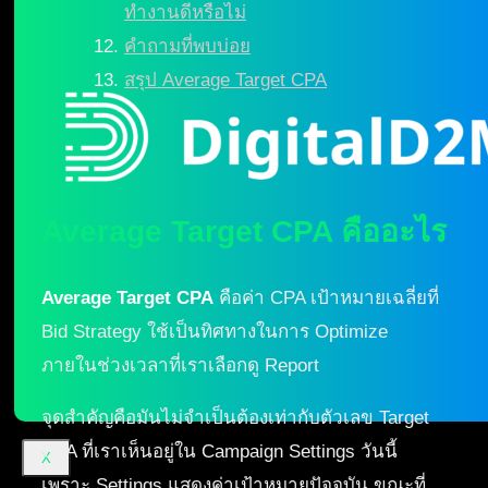
ทำงานดีหรือไม่
คำถามที่พบบ่อย
สรุป Average Target CPA
Average Target CPA คืออะไร
Average Target CPA
คือค่า CPA เป้าหมายเฉลี่ยที่
Bid Strategy ใช้เป็นทิศทางในการ Optimize
ภายในช่วงเวลาที่เราเลือกดู Report
จุดสำคัญคือมันไม่จำเป็นต้องเท่ากับตัวเลข Target
CPA ที่เราเห็นอยู่ใน Campaign Settings วันนี้
X
เพราะ Settings แสดงค่าเป้าหมายปัจจุบัน ขณะที่