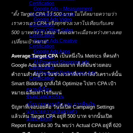
Certification
Google Ads – Measurement
“ตั้ง Target CPA ไว้ 500 บาท ไม่ได้หมายความว่า
Certification _ Google
Google Ads Video
เราควรเอา CPA จริงทุกช่วงเวลาไปเทียบกับเลข
Certification
Grow Offline Sales
500 บาทตรง ๆ เสมอ โดยเฉพาะเมื่อระหว่างทางเคย
Certification
Google Ads Creative
เปลี่ยนเป้าหมาย”
Certification
Google Ads Apps
Average Target CPA
เป็นหนึ่งใน Metrics ที่คนทำ
Certification
AI-Powered Shopping ads
Google Ads มองข้ามบ่อยมาก ทั้งที่มันช่วยตอบ
Certification
AI-Powered Performance Ads
คำถามสำคัญว่า ในช่วงเวลาที่เรากำลังวิเคราะห์นั้น
Certification
Smart Bidding ถูกสั่งให้ Optimize ไปหา CPA เป้า
สถานที่เรียน
หมายเฉลี่ยเท่าไรกันแน่
ขั้นตอนสมัครเรียน
นโยบายทางธุรกิจ และ การคืนเงิน
ปัญหาที่เจอบ่อยคือ วันนี้เปิด Campaign Settings
นโยบายความเป็นส่วนตัว
แล้วเห็น Target CPA อยู่ที่ 500 บาท จากนั้นเปิด
นโยบายคุกกี้
Report ย้อนหลัง 30 วัน พบว่า Actual CPA อยู่ที่ 620
คอร์สทั้งหมด