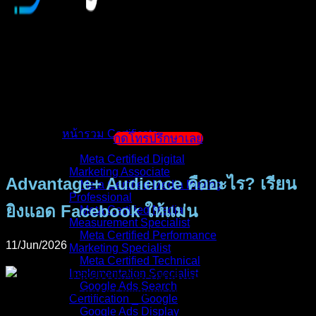
หน้าแรก
แนะนำตัวผู้สอน
หน้ารวม Certificate
กดโทรปรึกษาเลย
Meta Certified Digital
Marketing Associate
Advantage+ Audience คืออะไร? เรียน
Meta Certified Media Buying
Professional
ยิงแอด Facebook ให้แม่น
Meta Certified Media
Measurement Specialist
Meta Certified Performance
11/Jun/2026
Marketing Specialist
Meta Certified Technical
Implementation Specialist
Google Ads Search
Certification _ Google
Google Ads Display