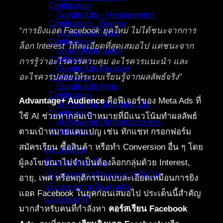
Certification
Google Ads – Measurement
Certification _ Google
“การยิงแอด Facebook ยุคใหม่ ไม่ได้ชนะจากการ
Google Ads Video
Certification
ล็อก Interest ให้ละเอียดที่สุดเสมอไป แต่ชนะจาก
Grow Offline Sales
Certification
การรู้ว่าอะไรควรควบคุม อะไรควรแนะนำ และ
Google Ads Creative
อะไรควรปล่อยให้ระบบเรียนรู้จากผลลัพธ์จริง”
Certification
Google Ads Apps
Certification
Advantage+ Audience
คือฟีเจอร์ของ Meta Ads ที่
AI-Powered Shopping ads
Certification
ใช้ AI ช่วยหากลุ่มเป้าหมายที่มีแนวโน้มทำผลลัพธ์
AI-Powered Performance Ads
ตามเป้าหมายแคมเปญ เช่น ทักแชท กรอกฟอร์ม
Certification
สมัครเรียน ซื้อสินค้า หรือทำ Conversion อื่น ๆ โดย
สถานที่เรียน
ผู้ลงโฆษณาไม่จำเป็นต้องล็อกกลุ่มด้วย Interest,
ขั้นตอนสมัครเรียน
นโยบายทางธุรกิจ และ การคืนเงิน
อายุ, เพศ หรือพฤติกรรมแบบละเอียดเหมือนการยิง
นโยบายความเป็นส่วนตัว
แอด Facebook ในยุคก่อนเสมอไป ประเด็นนี้สำคัญ
นโยบายคุกกี้
มากสำหรับคนที่กำลังหา
คอร์สเรียน Facebook
คอร์สทั้งหมด