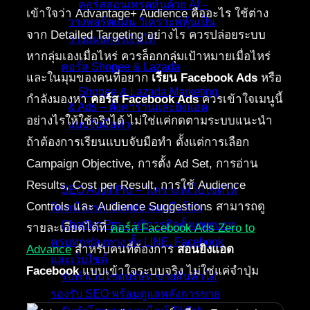
คอร์สสอนเทรดหุ้นด้วย AI –
เข้าใจว่า Advantage+ Audience คืออะไร ใช้ต่าง
วางพอร์ตแม่น วิเคราะห์หุ้นเป็น
จาก Detailed Targeting อย่างไร ควรปล่อยระบบ
วางแผนการเงินได้
หากลุ่มเองเมื่อไหร่ ควรล็อกกลุ่มเป้าหมายเมื่อไหร่
คอร์ส Shopee & Lazada
และในมุมของคนที่อยาก
เรียน Facebook Ads
หรือ
Shopee & Lazada Marketing
กำลังมองหา
คอร์ส Facebook Ads
ควรเข้าใจเมนูนี้
& Ads – ตั้งค่าร้านและยิงแอด
อย่างไรให้ใช้จริงได้ ไม่ใช่แค่กดตามระบบแนะนำ
แบบจับมือทำ
ถ้าต้องการเรียนแบบจับมือทำ ตั้งแต่การเลือก
บริการของเรา
Campaign Objective, การตั้ง Ad Set, การอ่าน
Results, Cost per Result, การใช้ Audience
SEO Audit Pro – วิเคราะห์เว็บไซต์ให้
Controls และ Audience Suggestions สามารถดู
ติดหน้าแรก Google แบบมือโปร
ChatBot Pro – บริการติดตั้งแชทบอท
รายละเอียดได้ที่
คอร์ส Facebook Ads Zero to
ครบทุกช่องทาง ทั้ง LINE, Facebook
Advance
สำหรับคนที่ต้องการ
สอนยิงแอด
และเว็บไซต์
Facebook
แบบเข้าใจระบบจริง ไม่ใช่แค่จำปุ่ม
รับทำเว็บไซต์บริษัท ขายสินค้าได้
รองรับ SEO พร้อมดูแลหลังการขาย