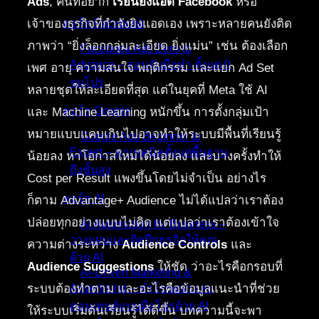
Ads
, คนที่อยาก
เรียนยิงแอด Facebook
หรือ
เจ้าของธุรกิจที่กำลังยิงแอดเอง เพราะหลายคนยังติด
คอร์ส Facebook
ภาพว่า “ยิ่งล็อกกลุ่มละเอียด ยิ่งแม่น” เช่น ต้องเลือก
Facebook Ads Zero to
Advance – สอนจับมือทำ ตั้งแต่ 0
เพศ อายุ ความสนใจ พฤติกรรม และแยก Ad Set
จนโปร
หลายชุดให้ละเอียดที่สุด แต่ในยุคที่ Meta ใช้ AI
คอร์ส Google
และ Machine Learning หนักขึ้น การตั้งกลุ่มเป้า
หมายแบบแคบเกินไปอาจทำให้ระบบมีพื้นที่เรียนรู้
Google Ads Beginner to
Expert – ทุกเทคนิคตั้งแต่พื้นฐาน
น้อยลง หาโอกาสใหม่ได้น้อยลง และบางครั้งทำให้
ถึงขั้นสูง
Cost per Result แพงขึ้นโดยไม่จำเป็น อย่างไร
คอร์ส AI
ก็ตาม Advantage+ Audience ไม่ได้แปลว่าเราต้อง
ปล่อยทุกอย่างแบบไม่คิด แต่แปลว่าเราต้องเข้าใจ
AI Automation for Business –
วางแผนและติดปีกธุรกิจให้คุณ
ความต่างระหว่าง
Audience Controls
และ
ด้วย AI
Audience Suggestions
ให้ชัด ว่าอะไรคือกรอบที่
AI-Driven Marketing &
ระบบต้องทำตาม และอะไรคือข้อมูลแนะนำที่ช่วย
Advertising – ทำโฆษณาและ
คอนเทนต์แบบมือโปรด้วย AI
ให้ระบบเริ่มต้นเรียนรู้ได้ดีขึ้น บทความนี้จะพา