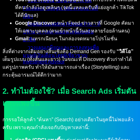
รับทำโฆษณาออนไลน์ TikTok
ที่คนกำลังไถดูเพลินๆ (จุดนี้แหละครับที่แย่งลูกค้า TikTok
Facebook Google Ads ครบจบในที่
ได้ดีนักแล)
เดียว
Google Discover:
หน้า Feed ข่าวสารที่ Google คัดมา
Digital Marketing Advisor Pro – ที่
ให้เฉพาะบุคคล (คนเข้าหน้านี้วันละหลายร้อยล้านคน)
ปรึกษาการตลาดออนไลน์แบบมือ
Gmail:
แทรกเนียนๆ ในกล่องจดหมายโปรโมชั่น
อาชีพ
วางแผนเกษียณและการลงทุนเพื่อ
สิ่งที่ต่างจากเดิมอย่างสิ้นเชิงคือ Demand Gen รองรับ
“วิดีโอ”
มนุษย์เงินเดือนโดยผู้เชี่ยวชาญ
เต็มรูปแบบ (ทั้งสั้นและยาว) ในขณะที่ Discovery ตัวเก่าทำได้
Investment Advisor
แค่รูปภาพครับ ทำให้มันสามารถเล่าเรื่อง (Storytelling) และ
ผลงานที่ผ่านมา
กระตุ้นอารมณ์ได้ดีกว่ามาก
บทความ
ติดต่อผม
2. ทำไมต้องใช้? เมื่อ Search Ads เริ่มตัน
และแพงขึ้น
การรอให้ลูกค้า “ค้นหา” (Search) อย่างเดียวในยุคนี้ไม่พอแล้ว
ครับ เพราะคุณกำลังเจอกับปัญหาเหล่านี้: