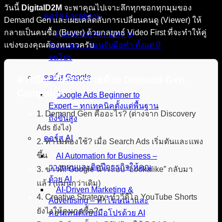
วันนี้
DigitalD2M
จะพาคุณไปเจาะลึกทุกซอกทุกมุมของ
คอร์ส Facebook
Demand Gen และเผยเคล็ดลับการเปลี่ยนคนดู (Viewer) ให้
กลายเป็นคนซื้อ (Buyer) ด้วยกลยุทธ์ Video First ที่จะทำให้คู่
Facebook Ads Zero to
แข่งของคุณต้องหนาวครับ
Advance – สอนจับมือทำ ตั้งแต่ 0
จนโปร
คอร์ส Google
สารบัญ: ปิดการขายด้วย Demand Gen
Campaign
Google Ads Beginner to
Expert – ทุกเทคนิคตั้งแต่พื้นฐาน
1. Demand Gen คืออะไร? (ต่างจาก Discovery
ถึงขั้นสูง
Ads ยังไง)
คอร์ส AI
2. ทำไมต้องใช้? เมื่อ Search Ads เริ่มตันและแพง
ขึ้น
AI Automation for Business –
วางแผนและติดปีกธุรกิจให้คุณ
3. ข่าวดี! Google นำระบบ “Lookalike” กลับมา
ด้วย AI
แล้ว (แม่นกว่าเดิม)
AI-Driven Marketing &
4. Creative Strategy: ทำวิดีโอ YouTube Shorts
Advertising – ทำโฆษณาและ
ยังไงให้คนกดซื้อ?
คอนเทนต์แบบมือโปรด้วย AI