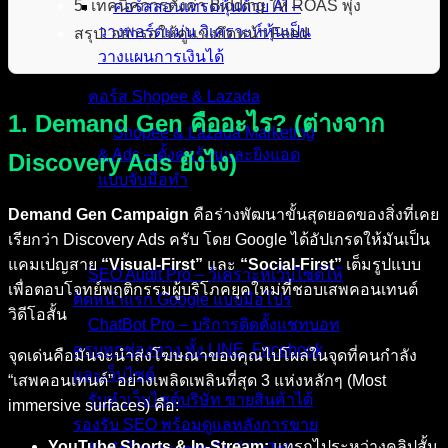
5. เทคนิคการตั้งค่า Bidding ให้ ROAS พุ่ง
คอร์สสอนเทรดหุ้นด้วย AI –
วางพอร์ตแม่น วิเคราะห์หุ้นเป็น
สรุป: อย่ารอให้คู่แข่งยึดหน้า Feed
วางแผนการเงินได้
คอร์ส Shopee & Lazada
1. Demand Gen คืออะไร? (ต่างจาก
Shopee & Lazada Marketing
& Ads – ตั้งค่าร้านและยิงแอด
Discovery Ads ยังไง)
แบบจับมือทำ
Demand Gen Campaign
คือร่างพัฒนาขั้นสุดยอดของสิ่งที่เคย
บริการของเรา
เรียกว่า Discovery Ads ครับ โดย Google ได้อัปเกรดให้มันเป็น
แคมเปญสาย
“Visual-First”
และ
“Social-First”
เต็มรูปแบบ
SEO Audit Pro – วิเคราะห์เว็บไซต์ให้
เพื่อตอบโจทย์พฤติกรรมผู้บริโภคยุคใหม่ที่ชอบเสพคอนเทนต์
ติดหน้าแรก Google แบบมือโปร
วิดีโอสั้น
ChatBot Pro – บริการติดตั้งแชทบอท
ครบทุกช่องทาง ทั้ง LINE, Facebook
จุดเด่นคือมันจะนำส่งโฆษณาของคุณไปโผล่ในจุดที่คนกำลัง
และเว็บไซต์
“เสพคอนเทนต์” อย่างเพลิดเพลินที่สุด 3 แห่งหลักๆ (Most
รับทำเว็บไซต์บริษัท ขายสินค้าได้
immersive surfaces) คือ:
รองรับ SEO พร้อมดูแลหลังการขาย
YouTube Shorts & In-Stream:
แทรกไประหว่างคลิปสั้น