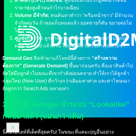
ค่าคลิก (CPC) แพงขึ้น:
คู่แข่งแห่กันประมูลคีย์เวิร์ดจน
ราคาพุ่งสูงลิ่วจนกำไรบางเฉียบ
Volume มีจำกัด:
คนค้นหาคำว่า “ครีมหน้าขาว” มีจำนวน
จำกัดต่อวัน ถ้าคุณเก็บหมดแล้ว ยอดขายก็ตัน ขยายต่อไม่
ได้
คู่แข่งกินรวบ:
ลูกค้าหลายคนโดนคู่แข่งป้ายยาไปตั้งแต่
ตอนไถ Feed แล้วครับ ไม่ทันได้มาเสิร์ชหาคุณด้วยซ้ำ
Demand Gen
จึงเข้ามาแก้โจทย์นี้ด้วยการ
“สร้างความ
ต้องการ” (Generate Demand)
ขึ้นมาก่อนครับ คือเอาสินค้าไป
ยัดใส่มือลูกค้าในขณะที่เขากำลังผ่อนคลาย ทำให้เราได้ลูกค้า
กลุ่มใหม่ (New User) ที่กว้างกว่าเดิมมหาศาล และค่าโฆษณา
ยังถูกกว่า Search Ads หลายเท่า
3. ข่าวดี! Google นำระบบ “Lookalike”
กลับมาแล้ว (แม่นกว่าเดิม)
X
นี่คือไฮไลท์ที่เด็ดที่สุดครับ! ในขณะที่แคมเปญอื่นอย่าง