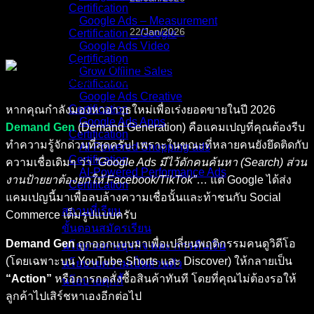
Certification
Google Ads – Measurement
22/Jan/2026
Certification _ Google
Google Ads Video
Certification
Grow Offline Sales
Certification
Google Ads Creative
Certification
หากคุณกำลังมองหาอาวุธใหม่เพื่อเร่งยอดขายในปี 2026
Google Ads Apps
Demand Gen
(Demand Generation) คือแคมเปญที่คุณต้องรีบ
Certification
ทำความรู้จักด่วนที่สุดครับ! เพราะในขณะที่หลายคนยังยึดติดกับ
AI-Powered Shopping ads
Certification
ความเชื่อเดิมๆ ว่า
“Google Ads มีไว้ดักคนค้นหา (Search) ส่วน
AI-Powered Performance Ads
งานป้ายยาต้องยกให้ Facebook/TikTok”
… แต่ Google ได้ส่ง
Certification
แคมเปญนี้มาเพื่อลบล้างความเชื่อนั้นและท้าชนกับ Social
สถานที่เรียน
Commerce เต็มรูปแบบครับ
ขั้นตอนสมัครเรียน
Demand Gen
ถูกออกแบบมาเพื่อเปลี่ยนพฤติกรรมคนดูวิดีโอ
นโยบายทางธุรกิจ และ การคืนเงิน
(โดยเฉพาะบน YouTube Shorts และ Discover) ให้กลายเป็น
นโยบายความเป็นส่วนตัว
“Action”
หรือการกดสั่งซื้อสินค้าทันที โดยที่คุณไม่ต้องรอให้
นโยบายคุกกี้
ลูกค้าไปเสิร์ชหาเองอีกต่อไป
คอร์สทั้งหมด