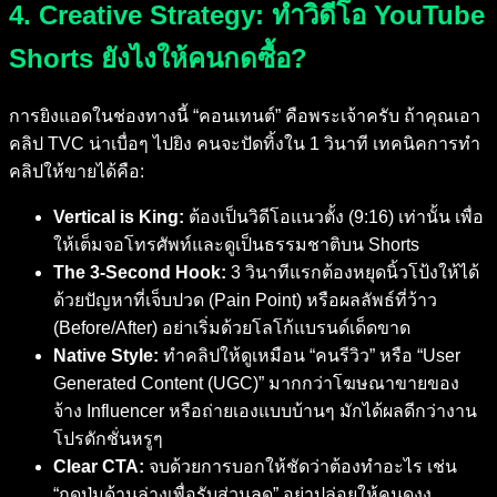
4. Creative Strategy: ทำวิดีโอ YouTube
Shorts ยังไงให้คนกดซื้อ?
การยิงแอดในช่องทางนี้ “คอนเทนต์” คือพระเจ้าครับ ถ้าคุณเอา
คลิป TVC น่าเบื่อๆ ไปยิง คนจะปัดทิ้งใน 1 วินาที เทคนิคการทำ
คลิปให้ขายได้คือ:
Vertical is King:
ต้องเป็นวิดีโอแนวตั้ง (9:16) เท่านั้น เพื่อ
ให้เต็มจอโทรศัพท์และดูเป็นธรรมชาติบน Shorts
The 3-Second Hook:
3 วินาทีแรกต้องหยุดนิ้วโป้งให้ได้
ด้วยปัญหาที่เจ็บปวด (Pain Point) หรือผลลัพธ์ที่ว้าว
(Before/After) อย่าเริ่มด้วยโลโก้แบรนด์เด็ดขาด
Native Style:
ทำคลิปให้ดูเหมือน “คนรีวิว” หรือ “User
Generated Content (UGC)” มากกว่าโฆษณาขายของ
จ้าง Influencer หรือถ่ายเองแบบบ้านๆ มักได้ผลดีกว่างาน
โปรดักชั่นหรูๆ
Clear CTA:
จบด้วยการบอกให้ชัดว่าต้องทำอะไร เช่น
“กดปุ่มด้านล่างเพื่อรับส่วนลด” อย่าปล่อยให้คนดูงง