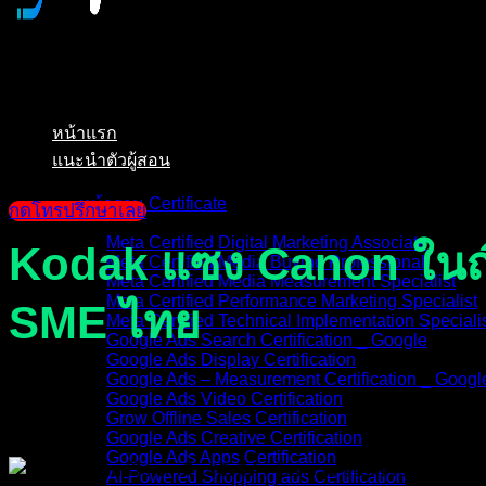
หน้าแรก
แนะนำตัวผู้สอน
หน้ารวม Certificate
กดโทรปรึกษาเลย
Meta Certified Digital Marketing Associate
Kodak แซง Canon ในญี่
Meta Certified Media Buying Professional
Meta Certified Media Measurement Specialist
Meta Certified Performance Marketing Specialist
SME ไทย
Meta Certified Technical Implementation Speciali
Google Ads Search Certification _ Google
Google Ads Display Certification
Google Ads – Measurement Certification _ Googl
Google Ads Video Certification
Grow Offline Sales Certification
Google Ads Creative Certification
Google Ads Apps Certification
AI-Powered Shopping ads Certification