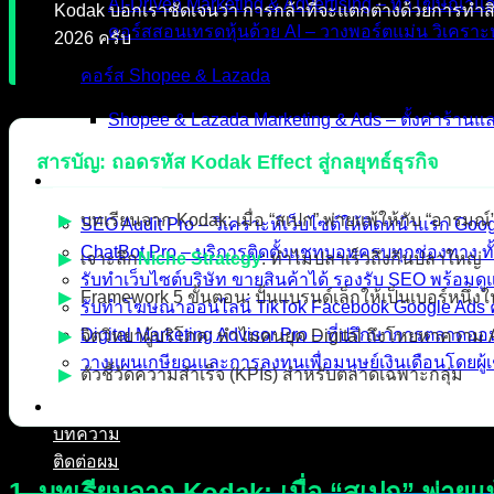
AI-Driven Marketing & Advertising – ทำโฆษณาแ
Kodak บอกเราชัดเจนว่า การกล้าที่จะแตกต่างด้วยการทำสินค
คอร์สสอนเทรดหุ้นด้วย AI – วางพอร์ตแม่น วิเคราะห
2026 ครับ
คอร์ส Shopee & Lazada
Shopee & Lazada Marketing & Ads – ตั้งค่าร้าน
สารบัญ: ถอดรหัส Kodak Effect สู่กลยุทธ์ธุรกิจ
บริการของเรา
▶
บทเรียนจาก Kodak: เมื่อ “สเปก” พ่ายแพ้ให้กับ “อารมณ์
SEO Audit Pro – วิเคราะห์เว็บไซต์ให้ติดหน้าแรก Go
ChatBot Pro – บริการติดตั้งแชทบอทครบทุกช่องทาง ทั
Niche Strategy
▶
เจาะลึก
: ทำไมปลาเร็วถึงกินปลาใหญ่
รับทำเว็บไซต์บริษัท ขายสินค้าได้ รองรับ SEO พร้อม
▶
Framework 5 ขั้นตอน: ปั้นแบรนด์เล็กให้เป็นเบอร์หนึ่ง
รับทำโฆษณาออนไลน์ TikTok Facebook Google Ads ค
Digital Marketing Advisor Pro – ที่ปรึกษาการตลาดอ
▶
จิตวิทยาผู้บริโภค: ทำไมคนยุค Digital ถึงโหยหาความ
วางแผนเกษียณและการลงทุนเพื่อมนุษย์เงินเดือนโดยผู้เ
▶
ตัวชี้วัดความสำเร็จ (KPIs) สำหรับตลาดเฉพาะกลุ่ม
ผลงานที่ผ่านมา
บทความ
ติดต่อผม
1. บทเรียนจาก Kodak: เมื่อ “สเปก” พ่ายแพ