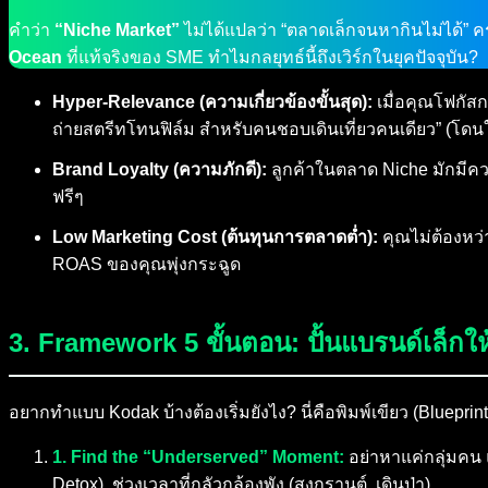
คำว่า
“Niche Market”
ไม่ได้แปลว่า “ตลาดเล็กจนหากินไม่ได้” ค
Ocean
ที่แท้จริงของ SME ทำไมกลยุทธ์นี้ถึงเวิร์กในยุคปัจจุบัน?
Hyper-Relevance (ความเกี่ยวข้องขั้นสุด):
เมื่อคุณโฟกัสก
ถ่ายสตรีทโทนฟิล์ม สำหรับคนชอบเดินเที่ยวคนเดียว” (โดนใ
Brand Loyalty (ความภักดี):
ลูกค้าในตลาด Niche มักมีควา
ฟรีๆ
Low Marketing Cost (ต้นทุนการตลาดต่ำ):
คุณไม่ต้องหว่
ROAS ของคุณพุ่งกระฉูด
3. Framework 5 ขั้นตอน: ปั้นแบรนด์เล็กให้
อยากทำแบบ Kodak บ้างต้องเริ่มยังไง? นี่คือพิมพ์เขียว (Blueprin
1. Find the “Underserved” Moment:
อย่าหาแค่กลุ่มคน แ
Detox), ช่วงเวลาที่กลัวกล้องพัง (สงกรานต์, เดินป่า)