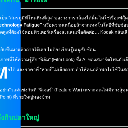
ว่าเป็น “สมรภูมิที่โหดหินที่สุด” ของวงการกล้องได้นั้น ไม่ใช่เรื่อ
echnology Fatigue”
หรือความเหนื่อยล้าจากเทคโนโลยีที่ซับซ้อ
อียดสูงที่ต้องใช้คอมพิวเตอร์เครื่องละแสนเพื่อตัดต่อ… Kodak กล
ยิบขึ้นมาแล้วถ่ายได้เลย ไม่ต้องเรียนรู้เมนูซับซ้อน
าพที่ให้ความรู้สึก “ฟิล์ม” (Film Look) ซึ่ง AI ของสมาร์ตโฟนยังเล
๋าเสื้อได้ และราคาที่ “หายก็ไม่เสียดาย” ทำให้คนกล้าพกไปใช้ใ
อย่ามัวแต่แข่งกันที่ “ฟีเจอร์” (Feature War) เพราะคุณไม่มีทางสู้ทุ
Point) ที่รายใหญ่มองข้าม
ถึงกินปลาใหญ่