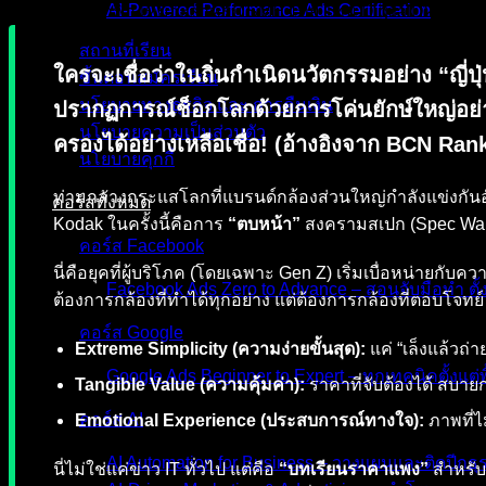
AI-Powered Performance Ads Certification
สถานที่เรียน
ใครจะเชื่อว่าในถิ่นกำเนิดนวัตกรรมอย่าง
“ญี่ปุ
ขั้นตอนสมัครเรียน
นโยบายทางธุรกิจ และ การคืนเงิน
ปรากฏการณ์ช็อกโลกด้วยการโค่นยักษ์ใหญ่อย
นโยบายความเป็นส่วนตัว
ครองได้อย่างเหลือเชื่อ! (อ้างอิงจาก BCN Ran
นโยบายคุกกี้
ท่ามกลางกระแสโลกที่แบรนด์กล้องส่วนใหญ่กำลังแข่งกันอั
คอร์สทั้งหมด
Kodak ในครั้งนี้คือการ
“ตบหน้า”
สงครามสเปก (Spec War)
คอร์ส Facebook
นี่คือยุคที่ผู้บริโภค (โดยเฉพาะ Gen Z) เริ่มเบื่อหน่า
Facebook Ads Zero to Advance – สอนจับมือทำ ตั้
ต้องการกล้องที่ทำได้ทุกอย่าง แต่ต้องการกล้องที่ตอบโจทย์ 
คอร์ส Google
Extreme Simplicity (ความง่ายขั้นสุด):
แค่ “เล็งแล้วถ่าย
Google Ads Beginner to Expert – ทุกเทคนิคตั้งแต่พื
Tangible Value (ความคุ้มค่า):
ราคาที่จับต้องได้ สบาย
คอร์ส AI
Emotional Experience (ประสบการณ์ทางใจ):
ภาพที่ไ
AI Automation for Business – วางแผนและติดปีกธุร
นี่ไม่ใช่แค่ข่าว IT ทั่วไป แต่คือ
“บทเรียนราคาแพง”
สำหรั