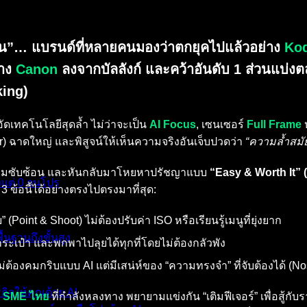
่น”
… แบรนด์ที่หลายคนมองว่าตกยุคไปแล้วอย่าง
Ko
่าง
Canon
ลงจากบัลลังก์ และคว้าอันดับ 1 ส่วนแบ่ง
king)
ดเทคโนโลยีสุดล้ำ ไม่ว่าจะเป็น
AI Focus
, เซนเซอร์
Full Frame
ห
 ฉาดใหญ่ และพิสูจน์ให้เห็นความจริงอันเจ็บปวดว่า
“ความล้ำสมั
ยกับความซับซ้อน และหันกลับมาโหยหาปรัชญาแบบ
“Easy & Worth It” (
งแต่ 0 จนโปร
3 ข้อนี้ได้อย่างตรงไปตรงมาที่สุด:
” (Point & Shoot) ไม่ต้องปรับค่า ISO หรือเรียนรู้เมนูที่ยุ่งยาก
้นฐานถึงขั้นสูง
กระเป๋า และพกพาไปลุยได้ทุกที่โดยไม่ต้องกลัวพัง
ม่ต้องคมกริบแบบ AI แต่มีเสน่ห์ของ “ความทรงจำ” ที่จับต้องได้ (No
กิจให้คุณด้วย AI
บ
SME ไทย
ที่กำลังหลงทาง พยายามแข่งกัน “เติมฟีเจอร์” เพื่อสู้