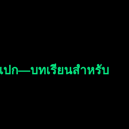
ะสเปก—บทเรียนสำหรับ