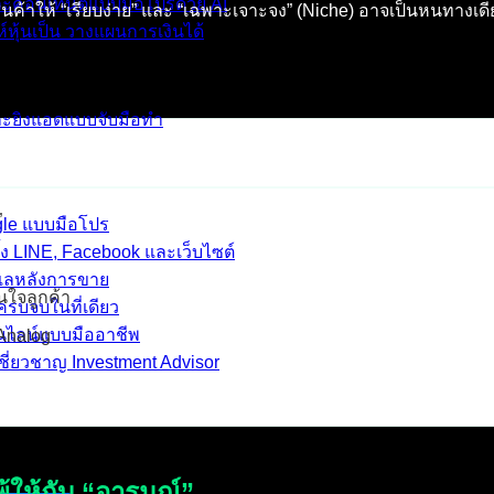
ละคอนเทนต์แบบมือโปรด้วย AI
้าให้ “เรียบง่าย” และ “เฉพาะเจาะจง” (Niche) อาจเป็นหนทางเดียว
์หุ้นเป็น วางแผนการเงินได้
และยิงแอดแบบจับมือทำ
”
ogle แบบมือโปร
้ง LINE, Facebook และเว็บไซต์
ดูแลหลังการขาย
ในใจลูกค้า
รบจบในที่เดียว
อนไลน์แบบมืออาชีพ
 Analog
ชี่ยวชาญ Investment Advisor
้ให้กับ “อารมณ์”