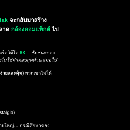
dak
จะกลับมาสร้าง
ตลาด
กล้องคอมแพ็กต์
ไป
รือวิดีโอ
8K
… ชัยชนะของ
ยไม่ใช่คำตอบสุดท้ายเสมอไป”
ง่ายและคุ้ม)
พวกเขาไม่ได้
stalgia)
กับรายใหญ่… กรณีศึกษาของ