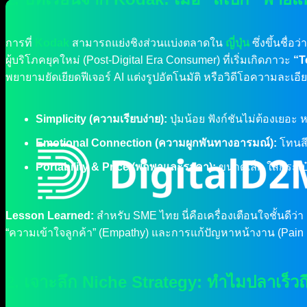
การที่
Kodak
สามารถแย่งชิงส่วนแบ่งตลาดใน
ญี่ปุ่น
ซึ่งขึ้นชื่อ
ผู้บริโภคยุคใหม่ (Post-Digital Era Consumer) ที่เริ่มเกิดภาวะ
“T
พยายามยัดเยียดฟีเจอร์ AI แต่งรูปอัตโนมัติ หรือวิดีโอความละเ
Simplicity (ความเรียบง่าย):
ปุ่มน้อย ฟังก์ชันไม่ต้องเยอะ ห
Emotional Connection (ความผูกพันทางอารมณ์):
โทนสีภ
Portability & Price (พกพาและราคา):
ขนาดเล็ก ใส่กระเป
Lesson Learned:
สำหรับ SME ไทย นี่คือเครื่องเตือนใจชั้นดีว่า 
“ความเข้าใจลูกค้า” (Empathy) และการแก้ปัญหาหน้างาน (Pain 
2. เจาะลึก Niche Strategy: ทำไมปลาเร็ว