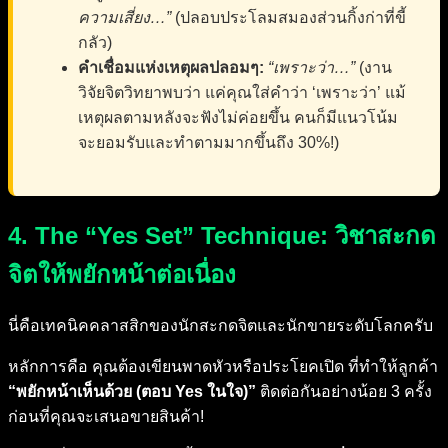
ความเสี่ยง…”
(ปลอบประโลมสมองส่วนกิ้งก่าที่ขี้
กลัว)
คำเชื่อมแห่งเหตุผลปลอมๆ:
“เพราะว่า…”
(งาน
วิจัยจิตวิทยาพบว่า แค่คุณใส่คำว่า ‘เพราะว่า’ แม้
เหตุผลตามหลังจะฟังไม่ค่อยขึ้น คนก็มีแนวโน้ม
จะยอมรับและทำตามมากขึ้นถึง 30%!)
4. The “Yes Set” Technique: วิชาสะกด
จิตให้พยักหน้าต่อเนื่อง
นี่คือเทคนิคคลาสสิกของนักสะกดจิตและนักขายระดับโลกครับ
หลักการคือ คุณต้องเขียนพาดหัวหรือประโยคเปิด ที่ทำให้ลูกค้า
“พยักหน้าเห็นด้วย (ตอบ Yes ในใจ)”
ติดต่อกันอย่างน้อย 3 ครั้ง
ก่อนที่คุณจะเสนอขายสินค้า!