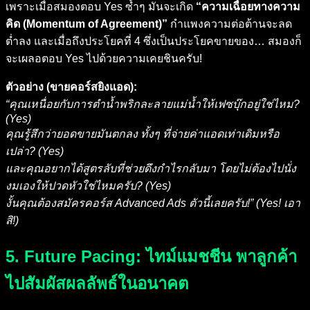
เพราะเมื่อสมองตอบ Yes ซ้ำๆ มันจะเกิด
“ความเฉื่อยทางความ
คิด (Momentum of Agreement)”
กำแพงความต่อต้านจะลด
ต่ำลง และเมื่อถึงประโยคที่ 4 ซึ่งเป็นประโยคขายของ… สมองก็
จะเผลอตอบ Yes ไปด้วยความเคยชินครับ!
ตัวอย่าง (ขายคอร์สยิงแอด):
“คุณเหนื่อยกับการตำน้ำพริกละลายแม่น้ำให้เฟซบุ๊กอยู่ใช่ไหม?
(Yes)
คุณรู้สึกว่ายอดขายมันตกลง ทั้งๆ ที่จ่ายค่าแอดเท่าเดิมหรือ
เปล่า? (Yes)
และคุณอยากได้สูตรลับที่ช่วยดึงกำไรกลับมา โดยไม่ต้องไปนั่ง
งมเองให้ปวดหัวใช่ไหมครับ? (Yes)
งั้นคุณต้องสมัครคอร์ส Advanced Ads ตัวนี้เลยครับ!” (Yes! เอา
สิ!)
5. Future Pacing: ไทม์แมชชีน พาลูกค้า
ไปสัมผัสผลลัพธ์ในอนาคต