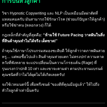
การปั่นหัวลูกค้า
วิชา Hypnotic Copywriting และ NLP เป็นเหมือนมีดผ่าตัดที่
แหลมคมครับ มันสามารถใช้รักษาโรค (ช่วยแก้ปัญหาให้ลูกค้า)
หรือใช้ฆ่าคน (หลอกลวง) ก็ได้
กฎเหล็กที่สำคัญที่สุดคือ:
“ห้ามใช้ Future Pacing วาดฝันในสิ่ง
ที่สินค้าคุณทำไม่ได้จริง เด็ดขาด!”
ถ้าคุณใช้ภาษาโปรแกรมสมองซะดิบดี ให้ลูกค้าวาดภาพฝันสวย
หรู… แต่พอซื้อไปแล้ว สินค้าคุณห่วยแตก ไม่ตรงปก! ความคาด
หวังที่พังทลาย จะแปรเปลี่ยนเป็นความโกรธแค้น (Rage) ที่
รุนแรงกว่าปกติ 10 เท่า และเขาจะตามด่า ตามประจานแบรนด์
คุณชนิดที่ว่าไม่ได้ผุดไม่ได้เกิดเลยครับ!
จงใช้เวทมนตร์นี้ เพื่อพรีเซนต์ “ของดีที่คุณมีอยู่แล้ว” ให้ไปถึง
หัวใจลูกค้าเท่านั้นครับ