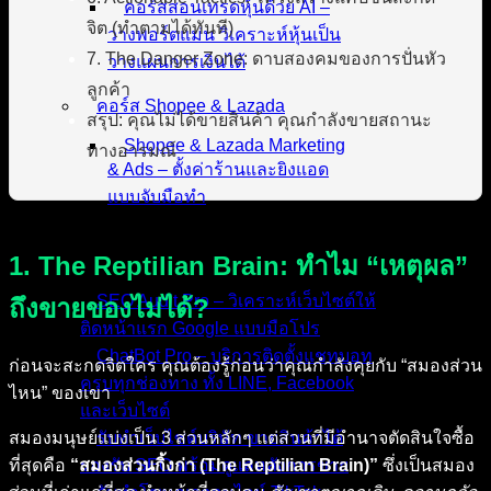
คอร์สสอนเทรดหุ้นด้วย AI –
จิต (ทำตามได้ทันที)
วางพอร์ตแม่น วิเคราะห์หุ้นเป็น
7. The Danger Zone: ดาบสองคมของการปั่นหัว
วางแผนการเงินได้
ลูกค้า
คอร์ส Shopee & Lazada
สรุป: คุณไม่ได้ขายสินค้า คุณกำลังขายสถานะ
Shopee & Lazada Marketing
ทางอารมณ์
& Ads – ตั้งค่าร้านและยิงแอด
แบบจับมือทำ
บริการของเรา
1. The Reptilian Brain: ทำไม “เหตุผล”
SEO Audit Pro – วิเคราะห์เว็บไซต์ให้
ถึงขายของไม่ได้?
ติดหน้าแรก Google แบบมือโปร
ChatBot Pro – บริการติดตั้งแชทบอท
ก่อนจะสะกดจิตใคร คุณต้องรู้ก่อนว่าคุณกำลังคุยกับ “สมองส่วน
ครบทุกช่องทาง ทั้ง LINE, Facebook
ไหน” ของเขา
และเว็บไซต์
สมองมนุษย์แบ่งเป็น 3 ส่วนหลักๆ แต่ส่วนที่มีอำนาจตัดสินใจซื้อ
รับทำเว็บไซต์บริษัท ขายสินค้าได้
ที่สุดคือ
“สมองส่วนกิ้งก่า (The Reptilian Brain)”
ซึ่งเป็นสมอง
รองรับ SEO พร้อมดูแลหลังการขาย