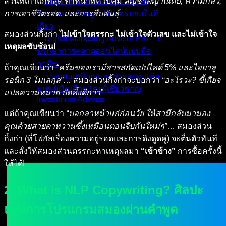
ส่วนที่เก่าแก่ที่สุด ทำหน้าที่ควบคุม
สัญชาตญาณดิบ, ความกลัว,
รับทำโฆษณาออนไลน์ TikTok
การเอาชีวิตรอด, และการสืบพันธุ์
Facebook Google Ads ครบจบในที่
เดียว
สมองส่วนกิ้งก่า
ไม่เข้าใจตรรกะ ไม่เข้าใจตัวเลข และไม่เข้าใจ
Digital Marketing Advisor Pro – ที่
เหตุผลซับซ้อน!
ปรึกษาการตลาดออนไลน์แบบมือ
อาชีพ
ถ้าคุณเขียนว่า
“ครีมของเรามีสารสกัดเปปไทด์ 5% และไฮยาลู
วางแผนเกษียณและการลงทุนเพื่อ
รอนิก 3 โมเลกุล”
… สมองส่วนกิ้งก่าจะบอกว่า
“อะไรวะ? ขี้เกียจ
มนุษย์เงินเดือนโดยผู้เชี่ยวชาญ
แปลความหมาย ปัดทิ้งดีกว่า”
Investment Advisor
แต่ถ้าคุณเขียนว่า
“บอกลาหน้าแก่ก่อนวัย ให้สามีกลับมามอง
ผลงานที่ผ่านมา
คุณด้วยสายตาหวานซึ้งเหมือนตอนจีบกันใหม่ๆ”
… สมองส่วน
บทความ
กิ้งก่า (ที่โฟกัสเรื่องความอยู่รอดและการดึงดูดคู่) จะตื่นตัวทันที
ติดต่อผม
และสั่งให้สมองส่วนตรรกะหาเหตุผลมา
“เข้าข้าง”
การซื้อครั้งนี้
ให้ได้!
2. What is NLP Copywriting? ศิลปะ
แห่งการโปรแกรมสมองผ่านคำพูด