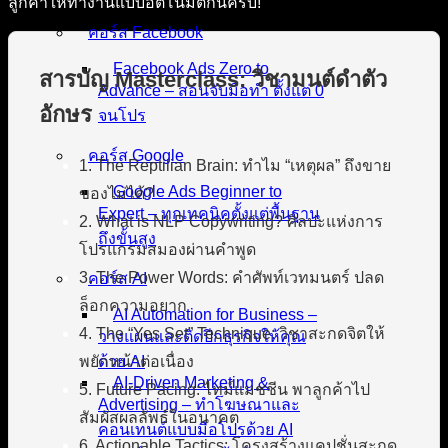
ลูกค้าให้ทำงานแบบอัตโนมัติกันครับ!
คอร์ส Facebook
Facebook Ads Zero to
สารบัญ Masterclass: วิชามนต์ดำตัว
Advance – สอนจับมือทำ ตั้งแต่ 0
อักษร
จนโปร
คอร์ส Google
1. The Reptilian Brain: ทำไม “เหตุผล” ถึงขาย
Google Ads Beginner to
ของไม่ได้?
Expert – ทุกเทคนิคตั้งแต่พื้นฐาน
2. What is NLP Copywriting? ศิลปะแห่งการ
ถึงขั้นสูง
โปรแกรมสมองผ่านคำพูด
3. The Power Words: คำศัพท์เวทมนตร์ ปลด
คอร์ส AI
ล็อกความอยาก
AI Automation for Business –
4. The “Yes Set” Technique: วิชาสะกดจิตให้
วางแผนและติดปีกธุรกิจให้คุณ
พยักหน้าต่อเนื่อง
ด้วย AI
AI-Driven Marketing &
5. Future Pacing: ไทม์แมชชีน พาลูกค้าไป
Advertising – ทำโฆษณาและ
สัมผัสผลลัพธ์ในอนาคต
คอนเทนต์แบบมือโปรด้วย AI
6. Actionable Tactics: โครงสร้างแคปชั่นสะกด