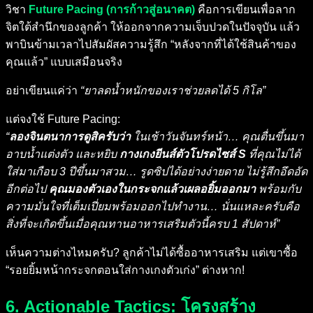
วิชา
Future Pacing (การก้าวสู่อนาคต)
คือการเขียนเพื่อลาก
จิตใต้สำนึกของลูกค้า ให้ออกจากความเจ็บปวดในปัจจุบัน แล้ว
พาบินข้ามเวลาไปสัมผัสความรู้สึก “หลังจากที่ได้ใช้สินค้าของ
คุณแล้ว” แบบเสมือนจริง
อย่าเขียนแค่ว่า
“ยาลดน้ำหนักของเราช่วยลดได้ 5 กิโล”
แต่จงใช้ Future Pacing:
“
ลองจินตนาการดูสิครับว่า
ในเช้าวันจันทร์หน้า… คุณตื่นขึ้นมา
อาบน้ำแต่งตัว และหยิบ
กางเกงยีนส์ตัวโปรดไซส์ S
ที่คุณไม่ได้
ใส่มาเกือบ 3 ปีขึ้นมาสวม… รูดซิปได้อย่างง่ายดาย ไม่รู้สึกอึดอัด
อีกต่อไป
คุณมองตัวเองในกระจกแล้วเผลอยิ้มออกมา
พร้อมกับ
ความมั่นใจที่เต็มเปี่ยมพร้อมออกไปทำงาน… นั่นแหละครับคือ
สิ่งที่จะเกิดขึ้นเมื่อคุณทานอาหารเสริมตัวนี้ครบ 1 สัปดาห์”
เห็นความต่างไหมครับ? ลูกค้าไม่ได้ซื้ออาหารเสริม แต่เขาซื้อ
“รอยยิ้มหน้ากระจกตอนใส่กางเกงตัวเก่ง” ต่างหาก!
6. Actionable Tactics: โครงสร้าง