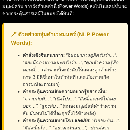
มนุษย์ครับ การฝังคำเหล่านี้ (Power Words) ลงไปในแคปชั่น จะ
ช่วยกระตุ้นสารเคมีในสมองได้ทันที:
🪄 ตัวอย่างกลุ่มคำเวทมนตร์ (NLP Power
Words):
คำสั่งเชิงจินตนาการ:
“จินตนาการดูสิครับว่า…”,
“ลองนึกภาพตามนะครับว่า…”, “คุณจำความรู้สึก
ตอนที่…”
(คำพวกนี้จะบังคับให้สมองลูกค้าสร้าง
ภาพ 3 มิติขึ้นมาในหัวทันที และเมื่อภาพเกิด
อารมณ์จะตามมา)
คำกระตุ้นความลับ/ความอยากรู้อยากเห็น:
“ความลับที่…”, “เปิดโปง…”, “สิ่งที่เอเจนซี่ไม่เคย
บอก…”, “สูตรลับ…”
(สมองมนุษย์แพ้คำว่าความ
ลับ มันทนไม่ได้ที่จะถูกทิ้งไว้ข้างหลัง)
คำกระตุ้นความสบายใจ/ปลอดภัย:
“รับประกัน…”,
“พิสูจน์แล้ว…”, “อย่างแน่นอน…”, “ปราศจาก