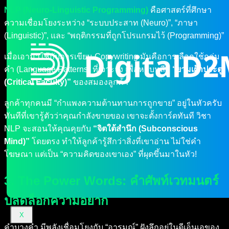
NLP (Neuro-Linguistic Programming)
คือศาสตร์ที่ศึกษา
ความเชื่อมโยงระหว่าง “ระบบประสาท (Neuro)”, “ภาษา
(Linguistic)”, และ “พฤติกรรมที่ถูกโปรแกรมไว้ (Programming)”
เมื่อเอามาใช้กับการเขียน Copywriting มันคือการเลือกใช้กลุ่ม
คำ (Language Patterns) ที่เจาะจง เพื่อหลบหลีก
“ยามเฝ้าประตู
(Critical Faculty)”
ของสมองลูกค้า
ลูกค้าทุกคนมี “กำแพงความต้านทานการถูกขาย” อยู่ในหัวครับ
ทันทีที่เขารู้ตัวว่าคุณกำลังขายของ เขาจะตั้งการ์ดทันที วิชา
NLP จะสอนให้คุณคุยกับ
“จิตใต้สำนึก (Subconscious
Mind)”
โดยตรง ทำให้ลูกค้ารู้สึกว่าสิ่งที่เขาอ่าน ไม่ใช่คำ
โฆษณา แต่เป็น “ความคิดของเขาเอง” ที่ผุดขึ้นมาในหัว!
3. The Power Words: คำศัพท์เวทมนตร์
ปลดล็อกความอยาก
X
คำบางคำ มีพลังเชื่อมโยงกับ “อารมณ์” ฝังลึกอยู่ในดีเอ็นเอของ