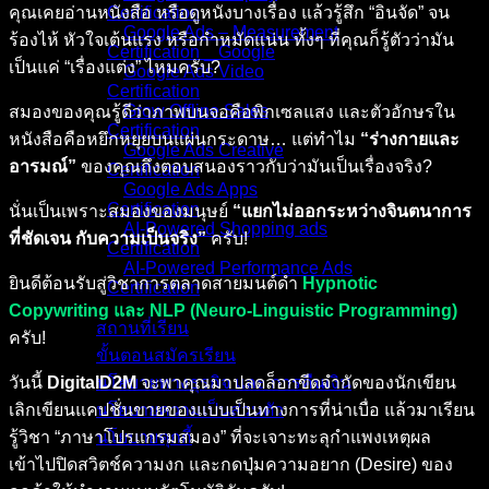
คุณเคยอ่านหนังสือ หรือดูหนังบางเรื่อง แล้วรู้สึก “อินจัด” จน
Certification
Google Ads – Measurement
ร้องไห้ หัวใจเต้นแรง หรือกำหมัดแน่น ทั้งๆ ที่คุณก็รู้ตัวว่ามัน
Certification _ Google
เป็นแค่ “เรื่องแต่ง” ไหมครับ?
Google Ads Video
Certification
Grow Offline Sales
สมองของคุณรู้ดีว่าภาพบนจอคือพิกเซลแสง และตัวอักษรใน
Certification
หนังสือคือหยึกหยุยบนแผ่นกระดาษ… แต่ทำไม
“ร่างกายและ
Google Ads Creative
อารมณ์”
ของคุณถึงตอบสนองราวกับว่ามันเป็นเรื่องจริง?
Certification
Google Ads Apps
Certification
นั่นเป็นเพราะสมองของมนุษย์
“แยกไม่ออกระหว่างจินตนาการ
AI-Powered Shopping ads
ที่ชัดเจน กับความเป็นจริง”
ครับ!
Certification
AI-Powered Performance Ads
ยินดีต้อนรับสู่วิชาการตลาดสายมนต์ดำ
Hypnotic
Certification
Copywriting และ NLP (Neuro-Linguistic Programming)
สถานที่เรียน
ครับ!
ขั้นตอนสมัครเรียน
วันนี้
DigitalD2M
จะพาคุณมาปลดล็อกขีดจำกัดของนักเขียน
นโยบายทางธุรกิจ และ การคืนเงิน
เลิกเขียนแคปชั่นขายของแบบเป็นทางการที่น่าเบื่อ แล้วมาเรียน
นโยบายความเป็นส่วนตัว
รู้วิชา “ภาษาโปรแกรมสมอง” ที่จะเจาะทะลุกำแพงเหตุผล
นโยบายคุกกี้
เข้าไปปิดสวิตช์ความงก และกดปุ่มความอยาก (Desire) ของ
คอร์สทั้งหมด