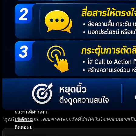
AI-Driven Marketing & Advertising – ทำโฆษณาแ
คอร์สสอนเทรดหุ้นด้วย AI – วางพอร์ตแม่น วิเคราะห
คอร์ส Shopee & Lazada
Shopee & Lazada Marketing & Ads – ตั้งค่าร้าน
บริการของเรา
SEO Audit Pro – วิเคราะห์เว็บไซต์ให้ติดหน้าแรก Go
ChatBot Pro – บริการติดตั้งแชทบอทครบทุกช่องทาง ทั
รับทำเว็บไซต์บริษัท ขายสินค้าได้ รองรับ SEO พร้อม
รับทำโฆษณาออนไลน์ TikTok Facebook Google Ads ค
Digital Marketing Advisor Pro – ที่ปรึกษาการตลาดอ
วางแผนเกษียณและการลงทุนเพื่อมนุษย์เงินเดือนโดยผู้เ
ผลงานที่ผ่านมา
“คุณไม่ได้ขาดงบ…คุณขาดระบบคิดที่ทำให้เงินโฆษณากลายเป็
บทความ
ติดต่อผม