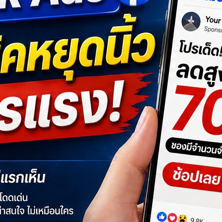
งแต่ 0 จนโปร
้นฐานถึงขั้นสูง
กิจให้คุณด้วย AI