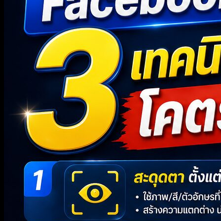
AI-Powered Performance Ads Certification
สถานที่เรียน
ขั้นตอนสมัครเรียน
นโยบายทางธุรกิจ และ การคืนเงิน
นโยบายความเป็นส่วนตัว
นโยบายคุกกี้
คอร์สทั้งหมด
คอร์ส Facebook
Facebook Ads Zero to Advance – สอนจับมือทำ ตั้
คอร์ส Google
Google Ads Beginner to Expert – ทุกเทคนิคตั้งแต่พื
คอร์ส AI
AI Automation for Business – วางแผนและติดปีกธุร