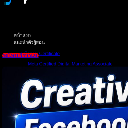
หน้าแรก
แนะนำตัวผู้สอน
หน้ารวม Certificate
กดโทรปรึกษาเลย
Meta Certified Digital Marketing Associate
Meta Certified Media Buying Professional
Meta Certified Media Measurement Specialist
Meta Certified Performance Marketing Specialist
Meta Certified Technical Implementation Speciali
Google Ads Search Certification _ Google
Google Ads Display Certification
Google Ads – Measurement Certification _ Googl
Google Ads Video Certification
Grow Offline Sales Certification
Google Ads Creative Certification
Google Ads Apps Certification
AI-Powered Shopping ads Certification