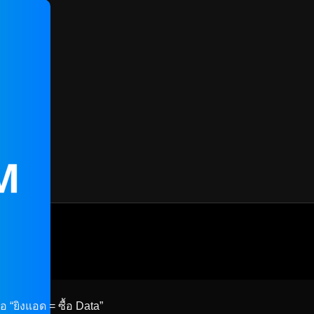
 “ยิงแอด = ซื้อ Data”