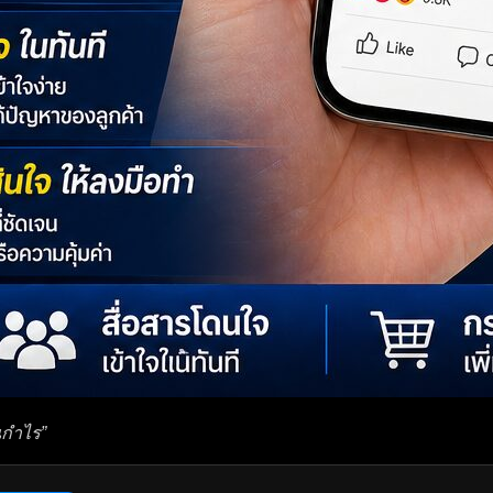
ละคอนเทนต์แบบมือโปรด้วย AI
์หุ้นเป็น วางแผนการเงินได้
และยิงแอดแบบจับมือทำ
ogle แบบมือโปร
้ง LINE, Facebook และเว็บไซต์
ดูแลหลังการขาย
รบจบในที่เดียว
อนไลน์แบบมืออาชีพ
ชี่ยวชาญ Investment Advisor
นกำไร”