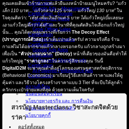
คุณเคยเดินเข้าร้านกาแฟแล้วยืนงงหน้าป้ายเมนูไหมครับ?
“แก้ว
Certification
Google Ads – Measurement
เล็ก 110 บาท… แก้วกลาง 125 บาท… แก้วใหญ่ 130 บาท”
ใน
Certification _ Google
ใจคุณคิดว่า:
“เห้ย! เพิ่มเงินอีกแค่ 5 บาท ได้แก้วใหญ่เบิ้มเลยนะ
Google Ads Video
Certification
เอาแก้วใหญ่ดีกว่า คุ้ม!”
และวินาทีที่คุณตัดสินใจเลือกแก้วใหญ่
Grow Offline Sales
นั้น… คุณได้ตกหลุมพรางที่เรียกว่า
The Decoy Effect
Certification
(ปรากฏการณ์ตัวล่อ)
เข้าเต็มเปาแล้วครับ! ความจริงคือ ร้าน
Google Ads Creative
Certification
กาแฟไม่ได้อยากขายแก้วกลางหรอกครับ แก้วกลางถูกสร้างมา
Google Ads Apps
เพื่อเป็น
“ตัวประกอบฉาก” (Decoy)
หน้าที่เดียวของมันคือทำให้
Certification
AI-Powered Shopping ads
แก้วใหญ่ดู
“ราคาถูกลง”
ในความรู้สึกของคุณ วันนี้
Certification
DigitalD2M
จะพาคุณดำดิ่งสู่โลกของเศรษฐศาสตร์พฤติกรรม
AI-Powered Performance Ads
(Behavioral Economics) มาเรียนรู้วิธีเสกสินค้าราคาแพงให้ดู
Certification
คุ้มค่า และวิธีวางโครงสร้างราคาแบบ 3 Tier ที่จะบีบให้ลูกค้า
สถานที่เรียน
ควักกระเป๋าจ่ายแพงที่สุด ด้วยความเต็มใจครับ!
ขั้นตอนสมัครเรียน
นโยบายทางธุรกิจ และ การคืนเงิน
สารบัญ Masterclass: วิชาสะกดจิตด้วย
นโยบายความเป็นส่วนตัว
นโยบายคุกกี้
ราคา
คอร์สทั้งหมด