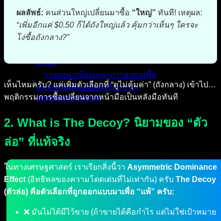
รับทำโฆษณาออนไลน์ TikTok
ผลลัพธ์:
คนส่วนใหญ่เปลี่ยนมาซื้อ
“ใหญ่”
ทันที! เหตุผล:
Facebook Google Ads ครบจบในที่
“เพิ่มอีกแค่ $0.50 ก็ได้ถังใหญ่แล้ว คุ้มกว่าเห็นๆ ใครจะ
เดียว
โง่ซื้อถังกลาง?”
Digital Marketing Advisor Pro – ที่
ปรึกษาการตลาดออนไลน์แบบมือ
อาชีพ
วางแผนเกษียณและการลงทุนเพื่อ
เห็นไหมครับ? แค่เพิ่มตัวเลือกที่ “ดูไม่คุ้มค่า” (ถังกลาง) เข้าไป…
มนุษย์เงินเดือนโดยผู้เชี่ยวชาญ
พฤติกรรมการซื้อเปลี่ยนจากหน้ามือเป็นหลังมือทันที
Investment Advisor
ผลงานที่ผ่านมา
2. What is The Decoy? นิยามของ “ตัว
บทความ
ล่อ” ที่แท้จริง
ติดต่อผม
ในทางเศรษฐศาสตร์ เราเรียกสิ่งนี้ว่า
Asymmetric Dominance
Effect
(อิทธิพลของความโดดเด่นที่ไม่เท่ากัน) ครับ
The Decoy
(ตัวล่อ) คือตัวเลือกที่ถูกออกแบบมาเพื่อ “แพ้” ครับ:
❌ มันไม่ได้มีไว้ขาย (ถ้าขายได้คือกำไร แต่ไม่ใช่เป้าหมาย