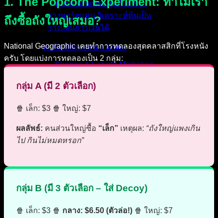
1. The Popcorn Experiment: ทำไมเรา
คอร์สสอนเทรดหุ้นด้วย AI –
วางพอร์ตแม่น วิเคราะห์หุ้นเป็น
ถึงซื้อถังใหญ่เสมอ?
วางแผนการเงินได้
National Geographic เคยทำการทดลองสุดคลาสสิกที่โรงหนัง
คอร์ส Shopee & Lazada
ครับ โดยแบ่งการทดลองเป็น 2 กลุ่ม:
Shopee & Lazada Marketing
& Ads – ตั้งค่าร้านและยิงแอด
กลุ่ม A (มี 2 ตัวเลือก)
แบบจับมือทำ
🍿 เล็ก: $3 🍿 ใหญ่: $7
บริการของเรา
ผลลัพธ์:
คนส่วนใหญ่ซื้อ
“เล็ก”
เหตุผล:
“ถังใหญ่แพงเกิน
SEO Audit Pro – วิเคราะห์เว็บไซต์ให้
ไป กินไม่หมดหรอก”
ติดหน้าแรก Google แบบมือโปร
ChatBot Pro – บริการติดตั้งแชทบอท
ครบทุกช่องทาง ทั้ง LINE, Facebook
และเว็บไซต์
กลุ่ม B (มี 3 ตัวเลือก – ใส่ Decoy)
รับทำเว็บไซต์บริษัท ขายสินค้าได้
รองรับ SEO พร้อมดูแลหลังการขาย
🍿 เล็ก: $3 🍿
กลาง: $6.50 (ตัวล่อ!)
🍿 ใหญ่: $7