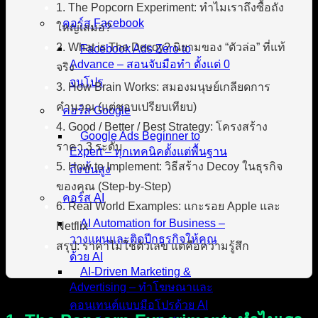
1. The Popcorn Experiment: ทำไมเราถึงซื้อถัง
คอร์ส Facebook
ใหญ่เสมอ?
2. What is The Decoy? นิยามของ “ตัวล่อ” ที่แท้
Facebook Ads Zero to
Advance – สอนจับมือทำ ตั้งแต่ 0
จริง
จนโปร
3. How Brain Works: สมองมนุษย์เกลียดการ
คำนวณ (แต่ชอบเปรียบเทียบ)
คอร์ส Google
4. Good / Better / Best Strategy: โครงสร้าง
Google Ads Beginner to
ราคา 3 ระดับ
Expert – ทุกเทคนิคตั้งแต่พื้นฐาน
5. How to Implement: วิธีสร้าง Decoy ในธุรกิจ
ถึงขั้นสูง
ของคุณ (Step-by-Step)
คอร์ส AI
6. Real World Examples: แกะรอย Apple และ
AI Automation for Business –
Netflix
วางแผนและติดปีกธุรกิจให้คุณ
สรุป: ราคาไม่ใช่ตัวเลข แต่คือความรู้สึก
ด้วย AI
AI-Driven Marketing &
Advertising – ทำโฆษณาและ
คอนเทนต์แบบมือโปรด้วย AI