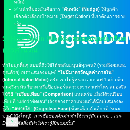
หลัก)
✅ หน้าที่ของมันคือการ
“ดันหลัง” (Nudge)
ให้ลูกค้า
เลือกตัวเลือกเป้าหมาย (Target Option) ที่เราต้องการขาย
จริง
3. How Brain Works: สมองมนุษย์เกลียด
การคำนวณ
ทำไมมุกตื้นๆ แบบนี้ถึงใช้ได้ผลกับมนุษย์ทุกคน? (รวมถึงผมและ
คุณด้วย) เพราะสมองมนุษย์
“ไม่มีมาตรวัดมูลค่าภายใน”
(Internal Value Meter)
ครับ เราไม่รู้หรอกว่ากาแฟ 1 แก้ว ต้น
ทุนจริงๆ มันกี่บาท หรือป๊อปคอร์นควรจะราคาเท่าไหร่ สมองจึง
ใช้วิธี
“เปรียบเทียบ” (Comparison)
แทนครับ เมื่อมีตัวเปรียบ
เทียบที่ “แย่กว่าชัดเจน” (ถังกลางราคาแพงแต่ได้น้อย) สมองจะ
รู้สึก
“สบายใจ” (Cognitive Ease)
ที่จะเลือกตัวเลือกที่ “ชนะ
ขาด” (ถังใหญ่)
“การซื้อของคุ้มค่า ทำให้เรารู้สึกฉลาด… และ
X
Decoy คือสิ่งที่ทำให้เรารู้สึกแบบนั้น”