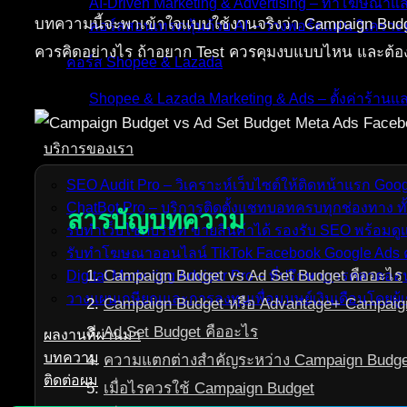
AI-Driven Marketing & Advertising – ทำโฆษณาแ
บทความนี้จะพาเข้าใจแบบใช้งานจริงว่า Campaign Budg
คอร์สสอนเทรดหุ้นด้วย AI – วางพอร์ตแม่น วิเคราะห
ควรคิดอย่างไร ถ้าอยาก Test ควรคุมงบแบบไหน และต้องระ
คอร์ส Shopee & Lazada
Shopee & Lazada Marketing & Ads – ตั้งค่าร้าน
บริการของเรา
SEO Audit Pro – วิเคราะห์เว็บไซต์ให้ติดหน้าแรก Go
ChatBot Pro – บริการติดตั้งแชทบอทครบทุกช่องทาง ทั
สารบัญบทความ
รับทำเว็บไซต์บริษัท ขายสินค้าได้ รองรับ SEO พร้อม
รับทำโฆษณาออนไลน์ TikTok Facebook Google Ads ค
Campaign Budget vs Ad Set Budget คืออะไร
Digital Marketing Advisor Pro – ที่ปรึกษาการตลาดอ
วางแผนเกษียณและการลงทุนเพื่อมนุษย์เงินเดือนโดยผู้เ
Campaign Budget หรือ Advantage+ Campaig
Ad Set Budget คืออะไร
ผลงานที่ผ่านมา
บทความ
ความแตกต่างสำคัญระหว่าง Campaign Budge
ติดต่อผม
เมื่อไรควรใช้ Campaign Budget