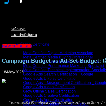
หน้าแรก
แนะนำตัวผู้สอน
หน้ารวม Certificate
กดโทรปรึกษาเลย
Meta Certified Digital Marketing Associate
Meta Certified Media Buying Professional
Campaign Budget vs Ad Set Budget: เ
Meta Certified Media Measurement Specialist
Meta Certified Performance Marketing Specialist
Meta Certified Technical Implementation Speciali
18/May/2026
Google Ads Search Certification _ Google
Google Ads Display Certification
Google Ads – Measurement Certification _ Googl
Google Ads Video Certification
Grow Offline Sales Certification
Google Ads Creative Certification
Google Ads Apps Certification
“หลายคนยิง Facebook Ads แล้วติดตรงคำถามเดิม ๆ ว่า ค
AI-Powered Shopping ads Certification