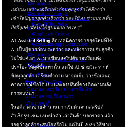
“คนขายยุค 2026 ไม่ได้ชนะเพราะพูดเก่งอย่างเดียว
Certification
Google Ads – Measurement
แต่ชนะเพราะเตรียมตัวก่อนคุยลูกค้าได้ลึกกว่า
Certification _ Google
เข้าใจปัญหาลูกค้าเร็วกว่า และใช้ AI ช่วยมองเห็น
Google Ads Video Certification
Grow Offline Sales
สิ่งที่ลูกค้ายังไม่ได้พูดออกมาตรง ๆ”
Certification
Google Ads Creative
Certification
AI-Assisted Selling
คือเทคนิคการขายยุคใหม่ที่ใช้
Google Ads Apps Certification
AI เป็นผู้ช่วยก่อน ระหว่าง และหลังการคุยกับลูกค้า
AI-Powered Shopping ads
Certification
ไม่ใช่แค่เอา AI มาเขียนสคริปต์ขายหรือแต่ง
AI-Powered Performance Ads
Certification
ประโยคให้ดูดีขึ้นเท่านั้น แต่ใช้ AI ช่วยวิเคราะห์
สถานที่เรียน
ข้อมูลลูกค้า เตรียมคำถาม หาจุดเจ็บ วางข้อเสนอ
ขั้นตอนสมัครเรียน
คาดการณ์ข้อโต้แย้ง และสรุปสิ่งที่ควรติดตามหลัง
นโยบายทางธุรกิจ และ การคืนเงิน
การสนทนา
นโยบายความเป็นส่วนตัว
นโยบายคุกกี้
ในอดีต คนขายจำนวนมากเริ่มต้นจากสคริปต์
คอร์สทั้งหมด
สำเร็จรูป เช่น แนะนำตัว เล่าสินค้า บอกราคา แล้ว
รอดูว่าลูกค้าจะสนใจหรือไม่ แต่ในปี 2026 วิธีขาย
คอร์ส Facebook