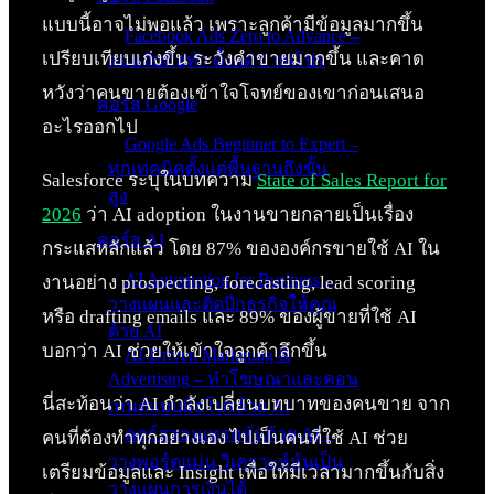
แบบนี้อาจไม่พอแล้ว เพราะลูกค้ามีข้อมูลมากขึ้น
Facebook Ads Zero to Advance –
เปรียบเทียบเก่งขึ้น ระวังคำขายมากขึ้น และคาด
สอนจับมือทำ ตั้งแต่ 0 จนโปร
หวังว่าคนขายต้องเข้าใจโจทย์ของเขาก่อนเสนอ
คอร์ส Google
อะไรออกไป
Google Ads Beginner to Expert –
ทุกเทคนิคตั้งแต่พื้นฐานถึงขั้น
Salesforce ระบุในบทความ
State of Sales Report for
สูง
2026
ว่า AI adoption ในงานขายกลายเป็นเรื่อง
คอร์ส AI
กระแสหลักแล้ว โดย 87% ขององค์กรขายใช้ AI ใน
AI Automation for Business –
งานอย่าง prospecting, forecasting, lead scoring
วางแผนและติดปีกธุรกิจให้คุณ
หรือ drafting emails และ 89% ของผู้ขายที่ใช้ AI
ด้วย AI
บอกว่า AI ช่วยให้เข้าใจลูกค้าลึกขึ้น
AI-Driven Marketing &
Advertising – ทำโฆษณาและคอน
นี่สะท้อนว่า AI กำลังเปลี่ยนบทบาทของคนขาย จาก
เทนต์แบบมือโปรด้วย AI
คอร์สสอนเทรดหุ้นด้วย AI –
คนที่ต้องทำทุกอย่างเอง ไปเป็นคนที่ใช้ AI ช่วย
วางพอร์ตแม่น วิเคราะห์หุ้นเป็น
เตรียมข้อมูลและ Insight เพื่อให้มีเวลามากขึ้นกับสิ่ง
วางแผนการเงินได้