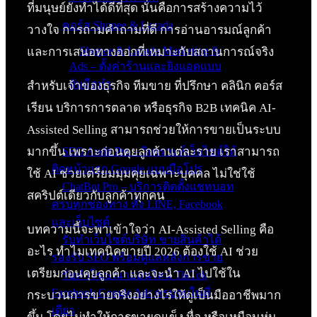
ที่มนุษย์ยังทำได้ดีที่สุด นั่นคือการสร้างความไว้
คอร์ส Shopee & Lazada
วางใจ การถามคำถามที่ดี การอ่านอารมณ์ลูกค้า
Shopee & Lazada Marketing &
และการเสนอทางออกที่เหมาะกับสถานการณ์จริง
Ads – ตั้งค่าร้านและยิงแอดแบบ
จับมือทำ
สำหรับเจ้าของธุรกิจ ทีมขาย ที่ปรึกษา คลินิก คอร์ส
เรียน บริการการตลาด หรือธุรกิจ B2B เทคนิค AI-
บริการของเรา
Assisted Selling สามารถช่วยให้การขายเป็นระบบ
มากขึ้น เพราะก่อนคุยลูกค้าแต่ละราย เราสามารถ
SEO Audit Pro – วิเคราะห์เว็บไซต์ให้
ติดหน้าแรก Google แบบมือโปร
ใช้ AI ช่วยเตรียมมุมคุยเฉพาะบุคคล ไม่ใช่ใช้
ChatBot Pro – บริการติดตั้งแชทบอท
สคริปต์เดียวกับลูกค้าทุกคน
ครบทุกช่องทาง ทั้ง LINE, Facebook
และเว็บไซต์
บทความนี้จะพาเข้าใจว่า AI-Assisted Selling คือ
รับทำเว็บไซต์บริษัท ขายสินค้าได้
อะไร ทำไมเทคนิคขายปี 2026 ต้องใช้ AI ช่วย
รองรับ SEO พร้อมดูแลหลังการขาย
เตรียมก่อนคุยลูกค้า และจะนำ AI ไปใช้ใน
รับทำโฆษณาออนไลน์ TikTok
Facebook Google Ads ครบจบในที่
กระบวนการขายจริงอย่างไรให้ดูเป็นมืออาชีพมาก
เดียว