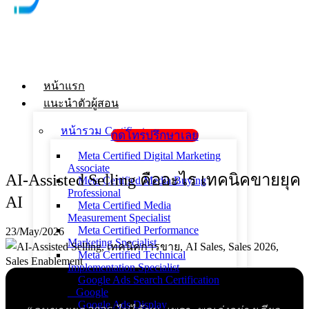
หน้าแรก
แนะนำตัวผู้สอน
หน้ารวม Certificate
กดโทรปรึกษาเลย
Meta Certified Digital Marketing
Associate
AI-Assisted Selling คืออะไร เทคนิคขายยุค
Meta Certified Media Buying
Professional
AI
Meta Certified Media
Measurement Specialist
Meta Certified Performance
23/May/2026
Marketing Specialist
Meta Certified Technical
Implementation Specialist
Google Ads Search Certification
_ Google
Google Ads Display