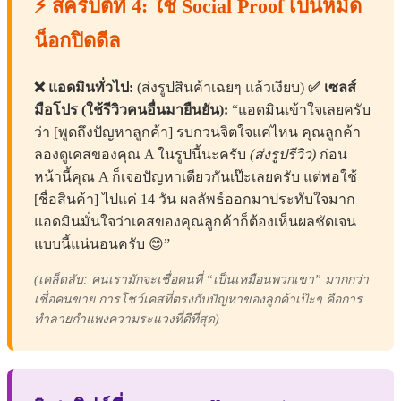
⚡ สคริปต์ที่ 4: ใช้ Social Proof เป็นหมัด
น็อกปิดดีล
❌ แอดมินทั่วไป:
(ส่งรูปสินค้าเฉยๆ แล้วเงียบ)
✅ เซลส์
มือโปร (ใช้รีวิวคนอื่นมายืนยัน):
“แอดมินเข้าใจเลยครับ
ว่า [พูดถึงปัญหาลูกค้า] รบกวนจิตใจแค่ไหน คุณลูกค้า
ลองดูเคสของคุณ A ในรูปนี้นะครับ
(ส่งรูปรีวิว)
ก่อน
หน้านี้คุณ A ก็เจอปัญหาเดียวกันเป๊ะเลยครับ แต่พอใช้
[ชื่อสินค้า] ไปแค่ 14 วัน ผลลัพธ์ออกมาประทับใจมาก
แอดมินมั่นใจว่าเคสของคุณลูกค้าก็ต้องเห็นผลชัดเจน
แบบนี้แน่นอนครับ 😊”
(เคล็ดลับ: คนเรามักจะเชื่อคนที่ “เป็นเหมือนพวกเขา” มากกว่า
เชื่อคนขาย การโชว์เคสที่ตรงกับปัญหาของลูกค้าเป๊ะๆ คือการ
ทำลายกำแพงความระแวงที่ดีที่สุด)