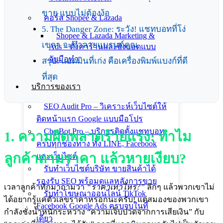
ขาย แบบไม่ต้องง้อ
คอร์ส Shopee & Lazada
5. The Danger Zone: ระวัง! แชทบอทที่โง่
Shopee & Lazada Marketing &
เขลา จะทำลายแบรนด์คุณ
Ads – ตั้งค่าร้านและยิงแอดแบบ
จับมือทำ
สรุป: แอดมินที่เก่ง คือเครื่องพิมพ์แบงก์ที่ดี
ที่สุด
บริการของเรา
SEO Audit Pro – วิเคราะห์เว็บไซต์ให้
ติดหน้าแรก Google แบบมือโปร
ChatBot Pro – บริการติดตั้งแชทบอท
1. ความผิดพลาดร้ายแรง: ทำไม
ครบทุกช่องทาง ทั้ง LINE, Facebook
ลูกค้าถามราคา แล้วหายเงียบ?
และเว็บไซต์
รับทำเว็บไซต์บริษัท ขายสินค้าได้
รองรับ SEO พร้อมดูแลหลังการขาย
เวลาลูกค้าทักมาถามว่า
“ราคาเท่าไหร่?”
ลึกๆ แล้วพวกเขาไม่
รับทำโฆษณาออนไลน์ TikTok
ได้อยากรู้แค่ตัวเลขราคาหรอกนะครับ! แต่สมองของพวกเขา
Facebook Google Ads ครบจบในที่
กำลังชั่งน้ำหนักระหว่าง “ความเจ็บปวดจากการเสียเงิน” กับ
เดียว