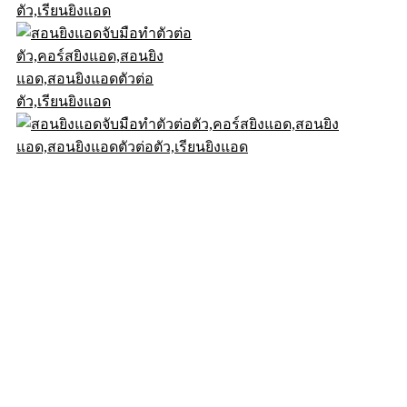
© .2026DigitalD2M All Rights Reserved.