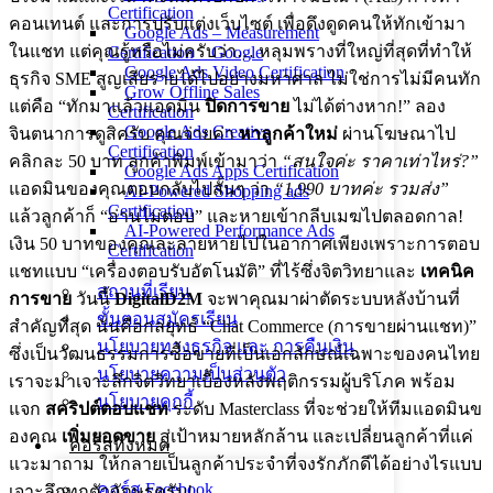
Certification
คอนเทนต์ และการปรับแต่งเว็บไซต์ เพื่อดึงดูดคนให้ทักเข้ามา
Google Ads – Measurement
ในแชท แต่คุณรู้หรือไม่ครับว่า… หลุมพรางที่ใหญ่ที่สุดที่ทำให้
Certification _ Google
Google Ads Video Certification
ธุรกิจ SME สูญเสียรายได้ไปอย่างมหาศาล ไม่ใช่การไม่มีคนทัก
Grow Offline Sales
แต่คือ “ทักมาแล้วแอดมิน
ปิดการขาย
ไม่ได้ต่างหาก!” ลอง
Certification
Google Ads Creative
จินตนาการดูสิครับ คุณจ่ายค่า
หาลูกค้าใหม่
ผ่านโฆษณาไป
Certification
คลิกละ 50 บาท ลูกค้าพิมพ์เข้ามาว่า
“สนใจค่ะ ราคาเท่าไหร่?”
Google Ads Apps Certification
แอดมินของคุณตอบกลับไปสั้นๆ ว่า
“1,990 บาทค่ะ รวมส่ง”
AI-Powered Shopping ads
Certification
แล้วลูกค้าก็ “อ่านไม่ตอบ” และหายเข้ากลีบเมฆไปตลอดกาล!
AI-Powered Performance Ads
เงิน 50 บาทของคุณละลายหายไปในอากาศเพียงเพราะการตอบ
Certification
แชทแบบ “เครื่องตอบรับอัตโนมัติ” ที่ไร้ซึ่งจิตวิทยาและ
เทคนิค
สถานที่เรียน
การขาย
วันนี้
DigitalD2M
จะพาคุณมาผ่าตัดระบบหลังบ้านที่
ขั้นตอนสมัครเรียน
สำคัญที่สุด นั่นคือกลยุทธ์ “Chat Commerce (การขายผ่านแชท)”
นโยบายทางธุรกิจ และ การคืนเงิน
ซึ่งเป็นวัฒนธรรมการซื้อขายที่เป็นเอกลักษณ์เฉพาะของคนไทย
นโยบายความเป็นส่วนตัว
เราจะมาเจาะลึกจิตวิทยาเบื้องหลังพฤติกรรมผู้บริโภค พร้อม
นโยบายคุกกี้
แจก
สคริปต์ตอบแชท
ระดับ Masterclass ที่จะช่วยให้ทีมแอดมินข
องคุณ
เพิ่มยอดขาย
สู่เป้าหมายหลักล้าน และเปลี่ยนลูกค้าที่แค่
คอร์สทั้งหมด
แวะมาถาม ให้กลายเป็นลูกค้าประจำที่จงรักภักดีได้อย่างไรแบบ
คอร์ส Facebook
เจาะลึกทุกตัวอักษรครับ!