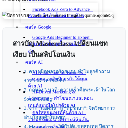
Facebook Ads Zero to Advance –
สอนจับมือทำ ตั้งแต่ 0 จนโปร
คอร์ส Google
Google Ads Beginner to Expert –
สารบัญ Masterclass: เปลี่ยนแชท
ทุกเทคนิคตั้งแต่พื้นฐานถึงขั้น
สูง
เงียบ เป็นสลิปโอนเงิน
คอร์ส AI
1. ความผิดพลาดร้ายแรง: ทำไมลูกค้าถาม
AI Automation for Business –
วางแผนและติดปีกธุรกิจให้คุณ
ราคา แล้วหายเงียบ?
ด้วย AI
2. กฎทอง 3 นาที: ความเร็วคือพระเจ้าในโลก
AI-Driven Marketing &
Advertising – ทำโฆษณาและคอน
Social Selling
เทนต์แบบมือโปรด้วย AI
3. จาก “แอดมิน” สู่ “ที่ปรึกษา”: จิตวิทยาการ
คอร์สสอนเทรดหุ้นด้วย AI –
อ่านใจลูกค้าในแชท
วางพอร์ตแม่น วิเคราะห์หุ้นเป็น
4. Masterclass: 5 สคริปต์แชทสุดเทพ ปิดการ
วางแผนการเงินได้