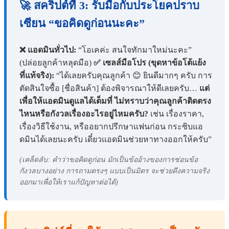
🚀 สคริปต์ที่ 3: รับมือกับประโยคปราบ
เซียน “ขอคิดดูก่อนนะคะ”
❌ แอดมินทั่วไป:
“โอเคค่ะ สนใจทักมาใหม่นะคะ”
(ปล่อยลูกค้าหลุดมือ)
✅ เซลส์มือโปร (ขุดหาข้อโต้แย้ง
ที่แท้จริง):
“ได้เลยครับคุณลูกค้า 😊 ยินดีมากๆ ครับ การ
ตัดสินใจซื้อ [ชื่อสินค้า] ต้องพิจารณาให้ดีเลยครับ…
แต่
เพื่อให้แอดมินดูแลได้เต็มที่ ไม่ทราบว่าคุณลูกค้าติดตรง
ไหนหรือกังวลเรื่องอะไรอยู่ไหมครับ?
เช่น เรื่องราคา,
เรื่องวิธีใช้งาน, หรืออยากปรึกษาแฟนก่อน กระซิบแอ
ดมินได้เลยนะครับ เดี๋ยวแอดมินช่วยหาทางออกให้ครับ”
(เคล็ดลับ: คำว่าขอคิดดูก่อน มักเป็นข้ออ้างของการซ่อนข้อ
กังวลบางอย่าง การถามตรงๆ แบบเป็นมิตร จะช่วยดึงความจริง
ออกมาเพื่อให้เราแก้ปัญหาต่อได้)