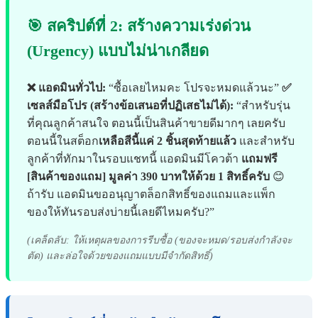
🎯 สคริปต์ที่ 2: สร้างความเร่งด่วน
(Urgency) แบบไม่น่าเกลียด
❌ แอดมินทั่วไป:
“ซื้อเลยไหมคะ โปรจะหมดแล้วนะ”
✅
เซลส์มือโปร (สร้างข้อเสนอที่ปฏิเสธไม่ได้):
“สำหรับรุ่น
ที่คุณลูกค้าสนใจ ตอนนี้เป็นสินค้าขายดีมากๆ เลยครับ
ตอนนี้ในสต็อก
เหลือสีนี้แค่ 2 ชิ้นสุดท้ายแล้ว
และสำหรับ
ลูกค้าที่ทักมาในรอบแชทนี้ แอดมินมีโควต้า
แถมฟรี
[สินค้าของแถม] มูลค่า 390 บาทให้ด้วย 1 สิทธิ์ครับ
😊
ถ้ารับ แอดมินขออนุญาตล็อกสิทธิ์ของแถมและแพ็ก
ของให้ทันรอบส่งบ่ายนี้เลยดีไหมครับ?”
(เคล็ดลับ: ให้เหตุผลของการรีบซื้อ (ของจะหมด/รอบส่งกำลังจะ
ตัด) และล่อใจด้วยของแถมแบบมีจำกัดสิทธิ์)