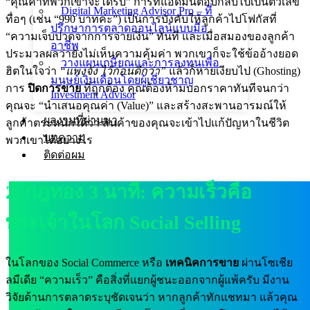
“คุณค่าที่พวกเขาจะได้รับ” การที่แอดมินตอบกลับไปเป็นตัวเลข
Digital Marketing Advisor Pro – ที่
ทื่อๆ (เช่น “990 บาทค่ะ”) เป็นการบังคับให้ลูกค้าไปโฟกัสที่
ปรึกษาการตลาดออนไลน์แบบมือ
“ความเจ็บปวดจากการจ่ายเงิน” ทันที และเมื่อสมองของลูกค้า
อาชีพ
ประมวลผลว่ายังไม่เห็นความคุ้มค่า พวกเขาก็จะใช้ข้ออ้างยอด
วางแผนเกษียณและการลงทุนเพื่อ
ฮิตในใจว่า
“แพงจัง ไว้ก่อนดีกว่า”
แล้วก็หายเงียบไป (Ghosting)
มนุษย์เงินเดือนโดยผู้เชี่ยวชาญ
การ
ปิดการขาย
ที่ถูกต้อง คุณต้องห้ามบอกราคาทันทีจนกว่า
Investment Advisor
คุณจะ “นำเสนอคุณค่า (Value)” และสร้างสะพานอารมณ์ให้
ผลงานที่ผ่านมา
ลูกค้าตระหนักได้ว่า สินค้าของคุณจะเข้าไปแก้ปัญหาในชีวิต
บทความ
พวกเขาได้อย่างไร
ติดต่อผม
2. กฎทอง 3 นาที: ความเร็วคือ
พระเจ้าในโลก Social Selling
ในโลกของ Social Commerce หรือ
เทคนิคการขาย
ผ่านโซเชีย
ลมีเดีย “ความเร็ว” คือสิ่งที่แยกผู้ชนะออกจากผู้แพ้ครับ มีงาน
วิจัยด้านการตลาดระบุชัดเจนว่า หากลูกค้าทักแชทมา แล้วคุณ