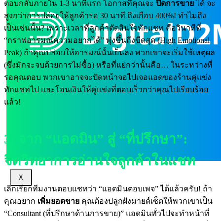
ตอบกลับภายใน 1-3 นาทีแรก โอกาสที่คุณจะ
ปิดการขาย
ได้ จะ
สูงกว่าการปล่อยให้ลูกค้ารอ 30 นาที ถึงเกือบ 400%! ทำไมถึง
เป็นเช่นนั้น? เพราะเวลาที่ลูกค้าตัดสินใจทักแชท คือวินาทีที่
“กราฟอารมณ์ความอยากได้” พุ่งขึ้นถึงขีดสุด (High Emotional
Peak) ถ้าคุณปล่อยให้อารมณ์นั้นเย็นลง พวกเขาจะเริ่มใช้เหตุผล
(ซึ่งมักจะจบด้วยการไม่ซื้อ) หรือที่แย่กว่านั้นคือ… ในระหว่างที่
รอคุณตอบ พวกเขาอาจจะปัดหน้าจอไปเจอแอดของร้านคู่แข่ง
ทักแชทไป และโอนเงินให้คู่แข่งที่ตอบเร็วกว่าคุณไปเรียบร้อย
แล้ว!
3. จาก “แอดมิน” สู่ “ที่ปรึกษา”:
จิตวิทยาการอ่านใจลูกค้าในแชท
X
เลิกเรียกทีมงานตอบแชทว่า “แอดมินตอบเพจ” ได้แล้วครับ! ถ้า
คุณอยาก
เพิ่มยอดขาย
คุณต้องปลูกฝังมายด์เซ็ตให้พวกเขาเป็น
“Consultant (ที่ปรึกษาด้านการขาย)” แอดมินทั่วไปจะทำหน้าที่