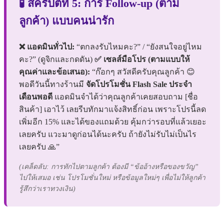
🧪 สคริปต์ที่ 5: การ Follow-up (ตาม
ลูกค้า) แบบคนน่ารัก
❌ แอดมินทั่วไป:
“ตกลงรับไหมคะ?” / “ยังสนใจอยู่ไหม
คะ?” (ดูจิกและกดดัน)
✅ เซลส์มือโปร (ตามแบบให้
คุณค่าและข้อเสนอ):
“ก๊อกๆ สวัสดีครับคุณลูกค้า 😊
พอดีวันนี้ทางร้านมี
จัดโปรโมชั่น Flash Sale ประจำ
เดือนพอดี
แอดมินจำได้ว่าคุณลูกค้าเคยสอบถาม [ชื่อ
สินค้า] เอาไว้ เลยรีบทักมาแจ้งสิทธิ์ก่อน เพราะโปรนี้ลด
เพิ่มอีก 15% และได้ของแถมด้วย คุ้มกว่ารอบที่แล้วเยอะ
เลยครับ แวะมาดูก่อนได้นะครับ ถ้ายังไม่รับไม่เป็นไร
เลยครับ 🙏”
(เคล็ดลับ: การทักไปตามลูกค้า ต้องมี “ข้ออ้างหรือของขวัญ”
ไปให้เสมอ เช่น โปรโมชั่นใหม่ หรือข้อมูลใหม่ๆ เพื่อไม่ให้ลูกค้า
รู้สึกว่าเราทวงเงิน)