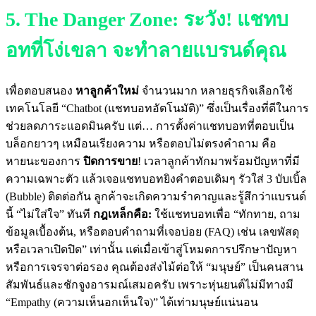
5. The Danger Zone: ระวัง! แชทบ
อทที่โง่เขลา จะทำลายแบรนด์คุณ
เพื่อตอบสนอง
หาลูกค้าใหม่
จำนวนมาก หลายธุรกิจเลือกใช้
เทคโนโลยี “Chatbot (แชทบอทอัตโนมัติ)” ซึ่งเป็นเรื่องที่ดีในการ
ช่วยลดภาระแอดมินครับ แต่… การตั้งค่าแชทบอทที่ตอบเป็น
บล็อกยาวๆ เหมือนเรียงความ หรือตอบไม่ตรงคำถาม คือ
หายนะของการ
ปิดการขาย
! เวลาลูกค้าทักมาพร้อมปัญหาที่มี
ความเฉพาะตัว แล้วเจอแชทบอทยิงคำตอบเดิมๆ รัวใส่ 3 บับเบิ้ล
(Bubble) ติดต่อกัน ลูกค้าจะเกิดความรำคาญและรู้สึกว่าแบรนด์
นี้ “ไม่ใส่ใจ” ทันที
กฎเหล็กคือ:
ใช้แชทบอทเพื่อ “ทักทาย, ถาม
ข้อมูลเบื้องต้น, หรือตอบคำถามที่เจอบ่อย (FAQ) เช่น เลขพัสดุ
หรือเวลาเปิดปิด” เท่านั้น แต่เมื่อเข้าสู่โหมดการปรึกษาปัญหา
หรือการเจรจาต่อรอง คุณต้องส่งไม้ต่อให้ “มนุษย์” เป็นคนสาน
สัมพันธ์และชักจูงอารมณ์เสมอครับ เพราะหุ่นยนต์ไม่มีทางมี
“Empathy (ความเห็นอกเห็นใจ)” ได้เท่ามนุษย์แน่นอน