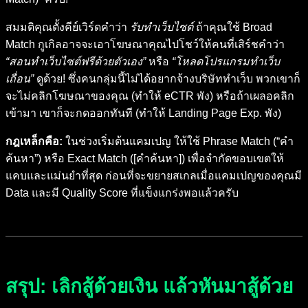
สมมติคุณตั้งคีย์เวิร์ดคำว่า
รับทำเว็บไซต์
ถ้าคุณใช้ Broad
Match กูเกิลอาจจะเอาโฆษณาคุณไปโชว์ให้คนที่เสิร์ชคำว่า
“สอนทำเว็บไซต์ฟรีด้วยตัวเอง”
หรือ
“โหลดโปรแกรมทำเว็บ
เถื่อน”
ดูด้วย! ซึ่งคนกลุ่มนี้ไม่ได้อยากจ้างบริษัททำเว็บ พวกเขาก็
จะไม่คลิกโฆษณาของคุณ (ทำให้ eCTR พัง) หรือถ้าเผลอคลิก
เข้ามา เขาก็จะกดออกทันที (ทำให้ Landing Page Exp. พัง)
กฎเหล็กคือ:
ในช่วงเริ่มต้นแคมเปญ ให้ใช้ Phrase Match (“คำ
ค้นหา”) หรือ Exact Match ([คำค้นหา]) เพื่อจำกัดขอบเขตให้
แคบและแม่นยำที่สุด ก่อนที่จะขยายสเกลเมื่อแคมเปญของคุณมี
Data และมี Quality Score ที่แข็งแกร่งพอแล้วครับ
สรุป: เลิกสู้ด้วยเงิน แล้วหันมาสู้ด้วย