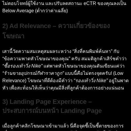
ไม่ตอบโจทย์ผู้ใช้งาน และปรับลดสถานะ eCTR ของคุณลงเป็น
Below Average (ต่ำกว่าค่าเฉลี่ย)
2) Ad Relevance – ความเกี่ยวข้องของ
โฆษณา
เสานี้วัดความสมเหตุสมผลระหว่าง “สิ่งที่คนพิมพ์ค้นหา” กับ
“ข้อความพาดหัวโฆษณาของคุณ” ครับ สมมติลูกค้าเสิร์ชคำว่า
“ซื้อรองเท้าวิ่ง Nike”
แต่พาดหัวโฆษณาของคุณดันเขียนแค่ว่า
“ร้านขายอุปกรณ์กีฬาราคาถูก”
แบบนี้คือไม่ตรงจุดครับ! (Low
Relevance) โฆษณาที่ดีต้องมีคำว่า
“รองเท้าวิ่ง Nike”
อยู่ในพาด
หัว เพื่อสะท้อนให้เห็นว่าคุณมีสิ่งที่ลูกค้าต้องการอย่างแน่นอน
3) Landing Page Experience –
ประสบการณ์บนหน้า Landing Page
เมื่อลูกค้าคลิกโฆษณาเข้ามาแล้ว นี่คือจุดชี้เป็นชี้ตายของการ