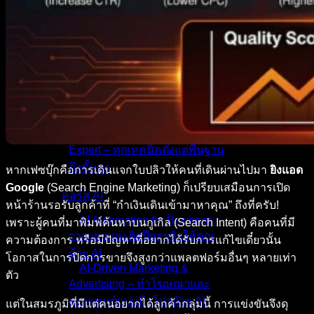
คอร์ส Facebook
Facebook Ads Zero to
Advance – สอนจับมือทำ ตั้งแต่ 0
จนโปร
คอร์ส Google
Google Ads Beginner to
Expert – ทุกเทคนิคตั้งแต่พื้นฐาน
ถึงขั้นสูง
หากเฟซบุ๊กคือการเดินแจกใบปลิวให้คนที่เดินผ่านไปมา
ยิงแอด
Google
(Search Engine Marketing) ก็เปรียบเสมือนการเปิด
คอร์ส AI
หน้าร้านรอรับลูกค้าที่ “กำเงินเดินเข้ามาหาคุณ” ถึงที่ครับ!
AI Automation for Business –
เพราะผู้คนที่มาพิมพ์ค้นหาบนกูเกิล (Search Intent) คือคนที่มี
วางแผนและติดปีกธุรกิจให้คุณ
ความต้องการ หรือมีปัญหาที่อยากได้รับการแก้ไขเดี๋ยวนั้น
ด้วย AI
โอกาสในการปิดการขายจึงสูงกว่าแพลตฟอร์มอื่นๆ หลายเท่า
AI-Driven Marketing &
ตัว
Advertising – ทำโฆษณาและ
คอนเทนต์แบบมือโปรด้วย AI
แต่ในสมรภูมิที่มีแต่คนอยากได้ลูกค้ากลุ่มนี้ การแข่งขันจึงดุ