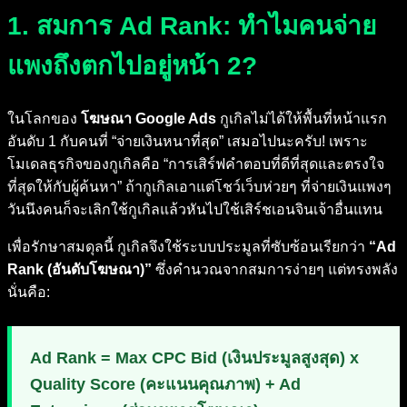
1. สมการ Ad Rank: ทำไมคนจ่าย
แพงถึงตกไปอยู่หน้า 2?
ในโลกของ
โฆษณา Google Ads
กูเกิลไม่ได้ให้พื้นที่หน้าแรก
อันดับ 1 กับคนที่ “จ่ายเงินหนาที่สุด” เสมอไปนะครับ! เพราะ
โมเดลธุรกิจของกูเกิลคือ “การเสิร์ฟคำตอบที่ดีที่สุดและตรงใจ
ที่สุดให้กับผู้ค้นหา” ถ้ากูเกิลเอาแต่โชว์เว็บห่วยๆ ที่จ่ายเงินแพงๆ
วันนึงคนก็จะเลิกใช้กูเกิลแล้วหันไปใช้เสิร์ชเอนจินเจ้าอื่นแทน
เพื่อรักษาสมดุลนี้ กูเกิลจึงใช้ระบบประมูลที่ซับซ้อนเรียกว่า
“Ad
Rank (อันดับโฆษณา)”
ซึ่งคำนวณจากสมการง่ายๆ แต่ทรงพลัง
นั่นคือ:
Ad Rank = Max CPC Bid (เงินประมูลสูงสุด) x
Quality Score (คะแนนคุณภาพ) + Ad