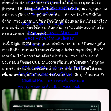
คอร์สสอนเทรดหุ้นด้วย AI –
เดือดเลือดพล่าน หลายธุรกิจทุ่มงบไม่อั้นเพื่อประมูลคีย์เวิร์ด
วางพอร์ตแม่น วิเคราะห์หุ้นเป็น
(Keyword Bidding) ให้เว็บไซต์ของตัวเองไปอยู่บนจุดสูงสุดของ
วางแผนการเงินได้
หน้าแรก (Top of Page) คำถามคือ… ถ้าเราเป็น SME ที่มีงบ
จำกัด เราจะเอาชนะบริษัทยักษ์ใหญ่ที่มีงบหลักล้านได้อย่างไร?
คอร์ส Shopee & Lazada
คำตอบคือ เราต้องใช้ความลับที่เรียกว่า “Quality Score” หรือ
Shopee & Lazada Marketing
คะแนนคุณภาพ นั่นเองครับ!
& Ads – ตั้งค่าร้านและยิงแอด
วันนี้
DigitalD2M
จะพาคุณมาผ่าตัดระบบอัลกอริทึมของกูเกิล
แบบจับมือทำ
เจาะลึกถึงแก่นของ
โฆษณา Google Ads
มาดูกันว่ากูเกิลใช้
เกณฑ์อะไรในการจัดอันดับเว็บไซต์ และเราจะแฮ็ก 3 องค์
บริการของเรา
ประกอบหลักของ Quality Score เพื่อหั่น
ค่าโฆษณา
ให้ถูกลง
SEO Audit Pro – วิเคราะห์เว็บไซต์ให้
เกินครึ่ง พร้อมกับแย่งชิงพื้นที่หน้าแรกเพื่อ
โปรโมทเว็บ
และ
ติดหน้าแรก Google แบบมือโปร
เพิ่มยอดขาย
สู่หลักล้านได้อย่างไรแบบเจาะลึกทุกขั้นตอนครับ!
ChatBot Pro – บริการติดตั้งแชทบอท
ครบทุกช่องทาง ทั้ง LINE, Facebook
และเว็บไซต์
รับทำเว็บไซต์บริษัท ขายสินค้าได้
รองรับ SEO พร้อมดูแลหลังการขาย