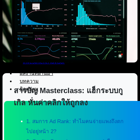
รับทำโฆษณาออนไลน์ TikTok
Facebook Google Ads ครบจบในที่
เดียว
Digital Marketing Advisor Pro – ที่
ปรึกษาการตลาดออนไลน์แบบมือ
อาชีพ
วางแผนเกษียณและการลงทุนเพื่อ
มนุษย์เงินเดือนโดยผู้เชี่ยวชาญ
Investment Advisor
ผลงานที่ผ่านมา
บทความ
ติดต่อผม
สารบัญ Masterclass: แฮ็กระบบกู
เกิล หั่นค่าคลิกให้ถูกลง
1. สมการ Ad Rank: ทำไมคนจ่ายแพงถึงตก
ไปอยู่หน้า 2?