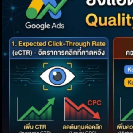
Certification
Google Ads – Measurement
Certification _ Google
Google Ads Video
Certification
Grow Offline Sales
Certification
Google Ads Creative
Certification
Google Ads Apps
Certification
AI-Powered Shopping ads
Certification
AI-Powered Performance Ads
Certification
สถานที่เรียน
ขั้นตอนสมัครเรียน
นโยบายทางธุรกิจ และ การคืนเงิน
นโยบายความเป็นส่วนตัว
นโยบายคุกกี้
คอร์สทั้งหมด