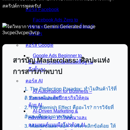
สคริปต์การพูดครับ!
คอร์ส Facebook
Facebook Ads Zero to
Advance – สอนจับมือทำ ตั้งแต่ 0
จนโปร
คอร์ส Google
Google Ads Beginner to
สารบัญ Masterclass: ศิลปะแห่ง
Expert – ทุกเทคนิคตั้งแต่พื้นฐาน
ถึงขั้นสูง
การสารภาพบาป
คอร์ส AI
1. The Perfection Paradox: ทำไมสินค้าไร้ที่
AI Automation for Business –
วางแผนและติดปีกธุรกิจให้คุณ
ติ ถึงขายไม่ออก?
ด้วย AI
2. The Blemish Effect คืออะไร? การวิจัยที่
AI-Driven Marketing &
สั่นสะเทือนวงการเซลส์
Advertising – ทำโฆษณาและ
คอนเทนต์แบบมือโปรด้วย AI
3. Masterclass: แฮ็ก 4 ทริค พลิกข้อด้อย ให้