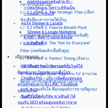
คอร์สสอนเทรดหุ้นด้วย AI –
กลายเป็นยอดโอน
วางพอร์ตแม่น วิเคราะห์หุ้นเป็น
👉 3.1 ทริคที่ 1: The Strategic Flaw (เลือก
วางแผนการเงินได้
ข้อเสียที่จะสารภาพให้เป็น)
คอร์ส Shopee & Lazada
👉 3.2 ทริคที่ 2: Flaw-to-Benefit Pivot
Shopee & Lazada Marketing
(เทคนิคตลบหลังเปลี่ยนข้อเสียเป็นข้อดี)
& Ads – ตั้งค่าร้านและยิงแอด
👉 3.3 ทริคที่ 3: The “Not for Everyone”
แบบจับมือทำ
Filter (เทคนิคผลักเพื่อดึงดูด)
บริการของเรา
👉 3.4 ทริคที่ 4: Perfect Timing (จังหวะ
เวลาคือความเป็นความตาย)
SEO Audit Pro – วิเคราะห์เว็บไซต์ให้
ติดหน้าแรก Google แบบมือโปร
4. The Danger Zone: ข้อควรระวัง! สารภาพ
ChatBot Pro – บริการติดตั้งแชทบอท
ผิดจุด เท่ากับฆ่าตัวตายกลางอากาศ
ครบทุกช่องทาง ทั้ง LINE, Facebook
สรุป: ความจริงใจ คือกลยุทธ์การขายที่คู่แข่ง
และเว็บไซต์
รับทำเว็บไซต์บริษัท ขายสินค้าได้
ก๊อปปี้ไม่ได้
รองรับ SEO พร้อมดูแลหลังการขาย