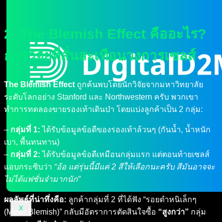
2. The Blemish Effect คืออะไร?
การวิจัยที่สั่นสะเทือนวงการเซลส์
The Blemish Effect
ถูกค้นพบโดยนักวิจัยจากมหาวิทยาลัย
ระดับโลกอย่าง Stanford และ Northwestern ครับ พวกเขา
ทำการทดลองขายรองเท้าเดินป่า โดยแบ่งลูกค้าเป็น 2 กลุ่ม:
–
กลุ่มที่ 1:
ได้รับข้อมูลข้อดีของรองเท้าล้วนๆ (กันน้ำ, น้ำหนัก
เบา, พื้นทนทาน)
–
กลุ่มที่ 2:
ได้รับข้อมูลข้อดีเหมือนกลุ่มแรก แต่ตอนท้ายเซลส์
แอบกระซิบว่า
“อ้อ แต่รุ่นนี้มีแค่ 2 สีให้เลือกนะครับ สีมันอาจจะ
ไม่ได้แฟชั่นจ๋ามากนัก”
ผลลัพธ์ที่น่าทึ่งคือ:
ลูกค้ากลุ่มที่ 2 ที่ได้ฟัง “รอยตำหนิเล็กๆ
X
(Minor Blemish)” กลับมีอัตราการตัดสินใจซื้อ
“สูงกว่า”
กลุ่ม