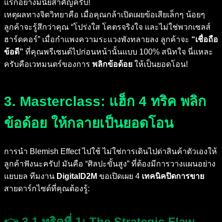
แรกอย่างมีนัยสำคัญครับ!
เหตุผลทางจิตวิทยาคือ เมื่อคุณกล้าเปิดเผยข้อเสียเล็กๆ น้อยๆ
ลูกค้าจะรู้สึกว่าคุณ “โปร่งใส โคตรจริงใจ และไม่ใช่พวกเซลส์
ฮาร์ดคอร์” เมื่อกำแพงความระแวงพังทลายลง ลูกค้าจะ
“เชื่อถือ
ข้อดี”
ที่คุณพรีเซนต์ไปก่อนหน้านั้นแบบ 100% สนิทใจ นี่แหละ
ครับคือเวทมนตร์ของการ
พลิกข้อด้อย
ให้เป็นยอดโอน!
3. Masterclass: แฮ็ก 4 ทริค พลิก
ข้อด้อย ให้กลายเป็นยอดโอน
การนำ Blemish Effect ไปใช้ ไม่ใช่การเดินไปด่าสินค้าตัวเองให้
ลูกค้าฟังนะครับ! มันคือ “ศิลปะขั้นสูง” ที่ต้องมีการวางแผนอย่าง
แยบยล ทีมงาน
DigitalD2M
ขอเปิดเผย 4
เทคนิคปิดการขาย
สายดาร์กไซด์ที่คุณต้องรู้:
👉 3.1 ทริคที่ 1: The Strategic Flaw