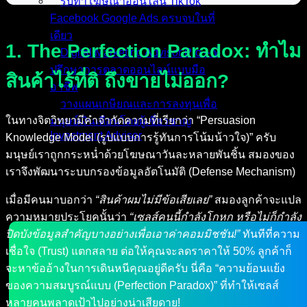
รับทำโฆษณาออนไลน์ TikTok
Facebook Google Ads ครบจบในที่
เดียว
1. The Perfection Paradox: ทำไม
Digital Marketing Advisor Pro – ที่
ปรึกษาการตลาดออนไลน์แบบมือ
สินค้าไร้ที่ติ ถึงขายไม่ออก?
อาชีพ
วางแผนเกษียณและการลงทุนเพื่อ
ในทางจิตวิทยามีคำจำกัดความที่เรียกว่า “Persuasion
มนุษย์เงินเดือนโดยผู้เชี่ยวชาญ
Investment Advisor
Knowledge Model (รูปแบบการรู้ทันการโน้มน้าวใจ)” ครับ
มนุษย์เราถูกกระหน่ำด้วยโฆษณาวันละหลายพันชิ้น สมองของ
ผลงานที่ผ่านมา
เราจึงพัฒนาระบบกรองข้อมูลอัตโนมัติ (Defense Mechanism)
บทความ
ติดต่อผม
เมื่อมีคนมาบอกว่า
“สินค้าผมไม่มีข้อเสียเลย”
สมองลูกค้าจะแปล
ความหมายประโยคนั้นว่า
“เซลส์คนนี้กำลังโกหก หรือไม่ก็กำลัง
ปิดบังข้อมูลสำคัญบางอย่างเพื่อเอาค่าคอมมิชชัน!”
ทันทีที่ความ
เชื่อใจ (Trust) แตกสลาย ต่อให้คุณจะลดราคาให้ 50% ลูกค้าก็
จะหาข้ออ้างในการเดินหนีคุณอยู่ดีครับ นี่คือ “ความย้อนแย้ง
ของความสมบูรณ์แบบ (Perfection Paradox)” ที่ทำให้เซลส์
หลายคนพลาดเป้าไปอย่างน่าเสียดาย!