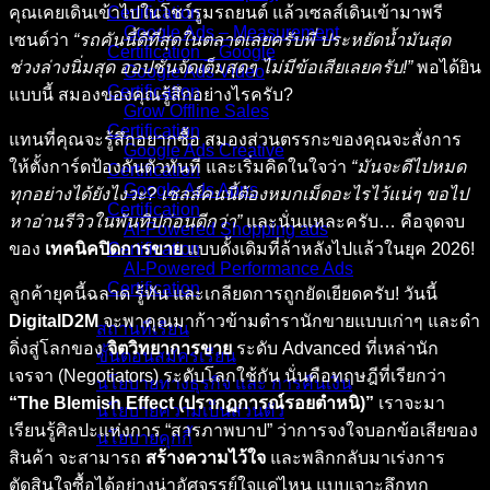
คุณเคยเดินเข้าไปในโชว์รูมรถยนต์ แล้วเซลส์เดินเข้ามาพรี
Certification
Google Ads – Measurement
เซนต์ว่า
“รถคันนี้ดีที่สุดในตลาดเลยครับพี่ ประหยัดน้ำมันสุด
Certification _ Google
ช่วงล่างนิ่มสุด ออปชันจัดเต็มสุดๆ ไม่มีข้อเสียเลยครับ!”
พอได้ยิน
Google Ads Video
Certification
แบบนี้ สมองของคุณรู้สึกอย่างไรครับ?
Grow Offline Sales
Certification
แทนที่คุณจะรู้สึกอยากซื้อ สมองส่วนตรรกะของคุณจะสั่งการ
Google Ads Creative
ให้ตั้งการ์ดป้องกันตัวทันที และเริ่มคิดในใจว่า
“มันจะดีไปหมด
Certification
Google Ads Apps
ทุกอย่างได้ยังไงวะ? เซลส์คนนี้ต้องหมกเม็ดอะไรไว้แน่ๆ ขอไป
Certification
หาอ่านรีวิวในพันทิปก่อนดีกว่า”
และนั่นแหละครับ… คือจุดจบ
AI-Powered Shopping ads
ของ
เทคนิคปิดการขาย
แบบดั้งเดิมที่ล้าหลังไปแล้วในยุค 2026!
Certification
AI-Powered Performance Ads
Certification
ลูกค้ายุคนี้ฉลาด รู้ทัน และเกลียดการถูกยัดเยียดครับ! วันนี้
DigitalD2M
จะพาคุณมาก้าวข้ามตำรานักขายแบบเก่าๆ และดำ
สถานที่เรียน
ดิ่งสู่โลกของ
จิตวิทยาการขาย
ระดับ Advanced ที่เหล่านัก
ขั้นตอนสมัครเรียน
เจรจา (Negotiators) ระดับโลกใช้กัน นั่นคือทฤษฎีที่เรียกว่า
นโยบายทางธุรกิจ และ การคืนเงิน
“The Blemish Effect (ปรากฏการณ์รอยตำหนิ)”
เราจะมา
นโยบายความเป็นส่วนตัว
เรียนรู้ศิลปะแห่งการ “สารภาพบาป” ว่าการจงใจบอกข้อเสียของ
นโยบายคุกกี้
สินค้า จะสามารถ
สร้างความไว้ใจ
และพลิกกลับมาเร่งการ
คอร์สทั้งหมด
ตัดสินใจซื้อได้อย่างน่าอัศจรรย์ใจแค่ไหน แบบเจาะลึกทุก