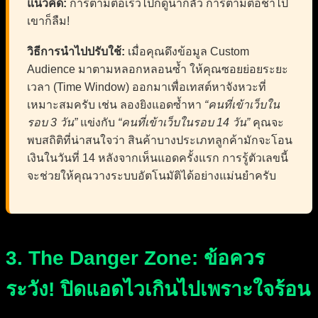
แนวคิด:
การตามตื๊อเร็วไปก็ดูน่ากลัว การตามตื๊อช้าไป
เขาก็ลืม!
วิธีการนำไปปรับใช้:
เมื่อคุณดึงข้อมูล Custom
Audience มาตามหลอกหลอนซ้ำ ให้คุณซอยย่อยระยะ
เวลา (Time Window) ออกมาเพื่อเทสต์หาจังหวะที่
เหมาะสมครับ เช่น ลองยิงแอดซ้ำหา
“คนที่เข้าเว็บใน
รอบ 3 วัน”
แข่งกับ
“คนที่เข้าเว็บในรอบ 14 วัน”
คุณจะ
พบสถิติที่น่าสนใจว่า สินค้าบางประเภทลูกค้ามักจะโอน
เงินในวันที่ 14 หลังจากเห็นแอดครั้งแรก การรู้ตัวเลขนี้
จะช่วยให้คุณวางระบบอัตโนมัติได้อย่างแม่นยำครับ
3. The Danger Zone: ข้อควร
ระวัง! ปิดแอดไวเกินไปเพราะใจร้อน