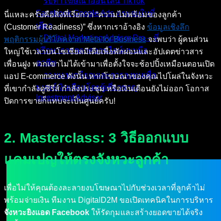
รับทำโฆษณาออนไลน์ TikTok
Facebook Google Ads ครบจบในที่
นี่แหละครับคือสิ่งที่เรียกว่า “ความไม่พร้อมของลูกค้า
เดียว
(Customer Readiness)” ซึ่งหากเราอ้างอิง
ข้อมูลเชิงลึก
Digital Marketing Advisor Pro – ที่
พฤติกรรมผู้บริโภคจาก Meta for Business
จะพบว่า ผู้คนส่วน
ปรึกษาการตลาดออนไลน์แบบมือ
ใหญ่ใช้เวลาบนโซเชียลมีเดียเพื่อพักผ่อนและอัปเดตข่าวสาร
อาชีพ
เพื่อนฝูง พวกเขาไม่ได้เข้ามาเพื่อตั้งใจจะช้อปปิ้งเหมือนตอนเปิด
วางแผนเกษียณและการลงทุนเพื่อ
แอป E-commerce ดังนั้น หากโฆษณาของคุณไปโผล่ในจังหวะ
มนุษย์เงินเดือนโดยผู้เชี่ยวชาญ
ที่เขากำลังดูซีรีส์ กำลังประชุม หรือเงินเดือนยังไม่ออก โอกาส
Investment Advisor
ปิดการขายก็แทบจะเป็นศูนย์ครับ!
ผลงานที่ผ่านมา
บทความ
2. Masterclass: 3 วิธีออกแบบ
ติดต่อผม
แคมเปญให้ตรงจังหวะลูกค้า
เพื่อไม่ให้คุณต้องละลายงบโฆษณาไปกับช่วงเวลาที่ลูกค้าไม่
พร้อมจ่ายเงิน ทีมงาน DigitalD2M ขอเปิดเทคนิคในการบริหาร
จังหวะยิงแอด Facebook
ให้รัดกุมและสร้างยอดขายได้จริง