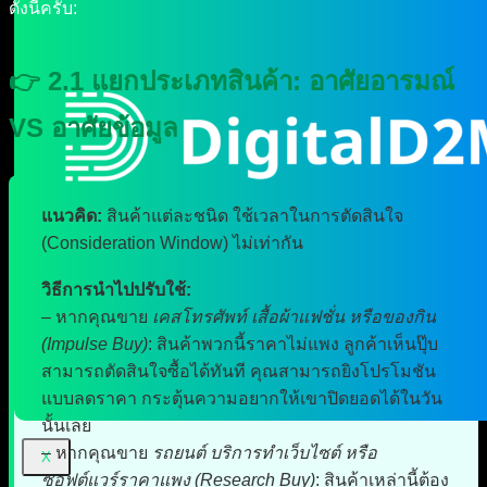
ดังนี้ครับ:
👉 2.1 แยกประเภทสินค้า: อาศัยอารมณ์
VS อาศัยข้อมูล
แนวคิด:
สินค้าแต่ละชนิด ใช้เวลาในการตัดสินใจ
(Consideration Window) ไม่เท่ากัน
วิธีการนำไปปรับใช้:
– หากคุณขาย
เคสโทรศัพท์ เสื้อผ้าแฟชั่น หรือของกิน
(Impulse Buy)
: สินค้าพวกนี้ราคาไม่แพง ลูกค้าเห็นปุ๊บ
สามารถตัดสินใจซื้อได้ทันที คุณสามารถยิงโปรโมชัน
แบบลดราคา กระตุ้นความอยากให้เขาปิดยอดได้ในวัน
นั้นเลย
– หากคุณขาย
รถยนต์ บริการทำเว็บไซต์ หรือ
X
ซอฟต์แวร์ราคาแพง (Research Buy)
: สินค้าเหล่านี้ต้อง