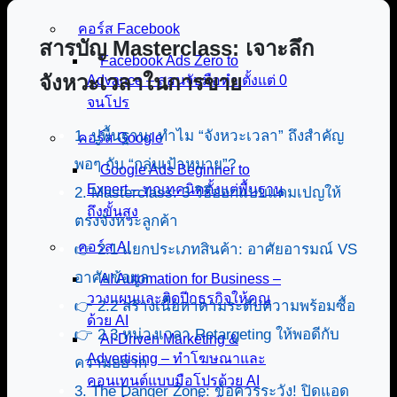
คอร์ส Facebook
สารบัญ Masterclass: เจาะลึก
Facebook Ads Zero to
จังหวะเวลาในการขาย
Advance – สอนจับมือทำ ตั้งแต่ 0
จนโปร
1. ปูพื้นฐาน: ทำไม “จังหวะเวลา” ถึงสำคัญ
คอร์ส Google
พอๆ กับ “กลุ่มเป้าหมาย”?
Google Ads Beginner to
Expert – ทุกเทคนิคตั้งแต่พื้นฐาน
2. Masterclass: 3 วิธีออกแบบแคมเปญให้
ถึงขั้นสูง
ตรงจังหวะลูกค้า
คอร์ส AI
👉 2.1 แยกประเภทสินค้า: อาศัยอารมณ์ VS
อาศัยข้อมูล
AI Automation for Business –
วางแผนและติดปีกธุรกิจให้คุณ
👉 2.2 สร้างเนื้อหาตามระดับความพร้อมซื้อ
ด้วย AI
👉 2.3 หน่วงเวลา Retargeting ให้พอดีกับ
AI-Driven Marketing &
Advertising – ทำโฆษณาและ
ความอยาก
คอนเทนต์แบบมือโปรด้วย AI
3. The Danger Zone: ข้อควรระวัง! ปิดแอด