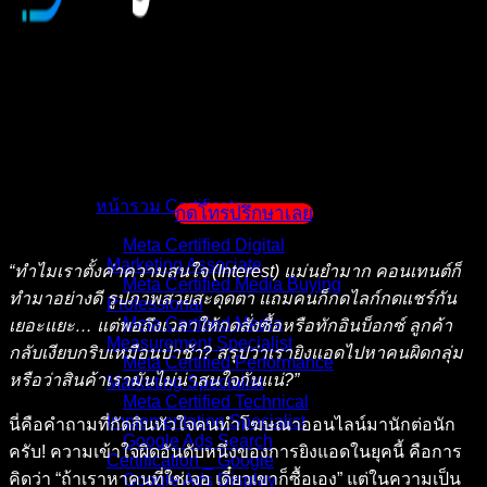
หน้าแรก
แนะนำตัวผู้สอน
หน้ารวม Certificate
กดโทรปรึกษาเลย
Meta Certified Digital
Marketing Associate
“ทำไมเราตั้งค่าความสนใจ (Interest) แม่นยำมาก คอนเทนต์ก็
Meta Certified Media Buying
ทำมาอย่างดี รูปภาพสวยสะดุดตา แถมคนก็กดไลก์กดแชร์กัน
Professional
Meta Certified Media
เยอะแยะ… แต่พอถึงเวลาให้กดสั่งซื้อหรือทักอินบ็อกซ์ ลูกค้า
Measurement Specialist
กลับเงียบกริบเหมือนป่าช้า? สรุปว่าเรายิงแอดไปหาคนผิดกลุ่ม
Meta Certified Performance
หรือว่าสินค้าเรามันไม่น่าสนใจกันแน่?”
Marketing Specialist
Meta Certified Technical
Implementation Specialist
นี่คือคำถามที่กัดกินหัวใจคนทำโฆษณาออนไลน์มานักต่อนัก
Google Ads Search
ครับ! ความเข้าใจผิดอันดับหนึ่งของการยิงแอดในยุคนี้ คือการ
Certification _ Google
คิดว่า “ถ้าเราหาคนที่ใช่เจอ เดี๋ยวเขาก็ซื้อเอง” แต่ในความเป็น
Google Ads Display