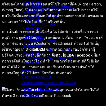
Certification
จริงของโลกมนุษย์ การเจอคนที่ใช่ในเวลาที่ผิด (Right Person,
Google Ads – Measurement
Wrong Time) ก็ไม่ต่างอะไรกับการพยายามเดินไปขายร่มให้
Certification _ Google
Google Ads Video
คนในวันที่แดดออกเปรี้ยงครับ! ลูกค้าอาจจะอยากได้ร่มของคุณ
Certification
นะ แต่เขา “ยังไม่พร้อมซื้อ” ในวินาทีนั้น
Grow Offline Sales
Certification
การเป็นนักการตลาดที่เหนือชั้น ไม่ใช่แค่การเก่งเรื่องการหา
Google Ads Creative
Certification
พฤติกรรมลูกค้า (Targeting) แต่ต้องเก่งเรื่องการหา “ช่วงเวลาที่
Google Ads Apps
ลูกค้าพร้อมจ่ายเงิน (Customer Readiness)” ด้วยครับ! วันนี้ผู้
Certification
เชี่ยวชาญจาก
DigitalD2M
จะพาคุณมาแกะรอยจิตวิทยาผู้
AI-Powered Shopping ads
Certification
บริโภค เราจะมาเจาะลึกกันว่า
จังหวะยิงแอด Facebook
มีผล
AI-Powered Performance Ads
ต่อการตัดสินใจอย่างไร? ทำไมโฆษณาที่คอนเทนต์ดีถึงยังปิด
Certification
ยอดไม่ได้? และเราจะออกแบบเส้นทางโฆษณาอย่างไรให้
สถานที่เรียน
ทะลวงใจลูกค้า? ไปเจาะลึกพร้อมกันเลยครับ!
ขั้นตอนสมัครเรียน
นโยบายทางธุรกิจ และ การคืนเงิน
นโยบายความเป็นส่วนตัว
นโยบายคุกกี้
คอร์สทั้งหมด