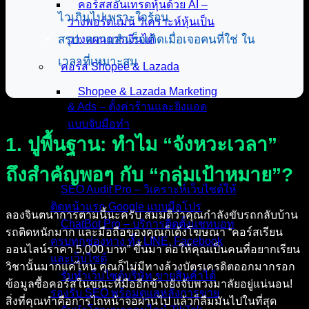
คอร์สสอนเทรดหุ้นด้วย AI –
ไวเกินไปเพราะใจร้อน
วางพอร์ตแม่น วิเคราะห์หุ้นเป็น
สรุป: ความสำเร็จเกิดเมื่อเจอคนที่ใช่ ใน
วางแผนการเงินได้
เวลาที่เหมาะสม
คอร์ส Shopee & Lazada
Shopee & Lazada Marketing
& Ads – ตั้งค่าร้านและยิงแอด
แบบจับมือทำ
1. ปูพื้นฐาน: ทำไม “จังหวะเวลา”
บริการของเรา
ถึงสำคัญพอๆ กับ “กลุ่มเป้าหมาย”?
SEO Audit Pro – วิเคราะห์เว็บไซต์ให้
ติดหน้าแรก Google แบบมือโปร
ลองจินตนาการตามนี้นะครับ สมมติว่าคุณกำลังขับรถกลับบ้าน
ChatBot Pro – บริการติดตั้งแชทบอท
รถติดหนักมาก และมือถือของคุณก็เด้งโฆษณา “คอร์สเรียน
ครบทุกช่องทาง ทั้ง LINE, Facebook
ออนไลน์ราคา 5,000 บาท” ขึ้นมา ต่อให้คุณเป็นคนที่อยากเรียน
และเว็บไซต์
วิชานั้นมากแค่ไหน คุณก็ไม่มีทางล้วงบัตรเครดิตออกมากรอก
รับทำเว็บไซต์บริษัท ขายสินค้าได้
ข้อมูลซื้อคอร์สในขณะที่มืออีกข้างยังจับพวงมาลัยอยู่แน่นอน!
รองรับ SEO พร้อมดูแลหลังการขาย
สิ่งที่คุณทำคือการไถหน้าจอผ่านไป แล้วก็ลืมมันไปในที่สุด