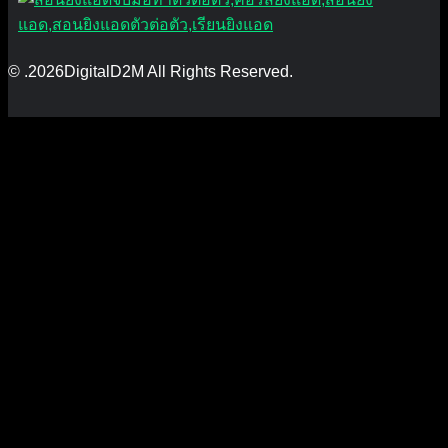
© .2026DigitalD2M All Rights Reserved.