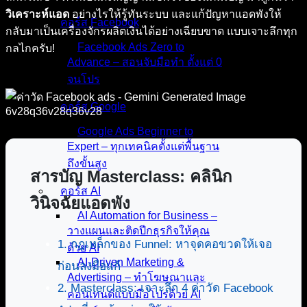
วิเคราะห์แอด
อย่างไรให้รู้ทันระบบ และแก้ปัญหาแอดพังให้
คอร์ส Facebook
กลับมาเป็นเครื่องจักรผลิตเงินได้อย่างเฉียบขาด แบบเจาะลึกทุก
Facebook Ads Zero to
กลไกครับ!
Advance – สอนจับมือทำ ตั้งแต่ 0
จนโปร
คอร์ส Google
Google Ads Beginner to
Expert – ทุกเทคนิคตั้งแต่พื้นฐาน
ถึงขั้นสูง
สารบัญ Masterclass: คลินิก
คอร์ส AI
วินิจฉัยแอดพัง
AI Automation for Business –
วางแผนและติดปีกธุรกิจให้คุณ
1. กฎเหล็กของ Funnel: หาจุดคอขวดให้เจอ
ด้วย AI
AI-Driven Marketing &
ก่อนลงมือแก้
Advertising – ทำโฆษณาและ
2. Masterclass: เจาะลึก 4 ค่าวัด Facebook
คอนเทนต์แบบมือโปรด้วย AI