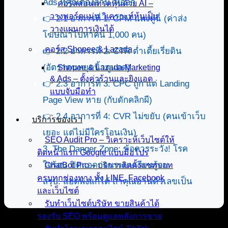
Ads ที่คุณต้องอ่านให้ออก
คอร์สสอนเทรดหุ้นด้วย AI –
วางพอร์ตแม่น วิเคราะห์หุ้นเป็น
👉 2.1 อาการที่ 1: CPM แพงหูฉี่ (ค่าส่ง
วางแผนการเงินได้
โฆษณาไปหาคน 1,000 คน)
คอร์ส Shopee & Lazada
👉 2.2 อาการที่ 2: CTR ต่ำเตี้ยเรี่ยดิน
(อัตราคนหยุดนิ้วดูแอด)
Shopee & Lazada Marketing
& Ads – ตั้งค่าร้านและยิงแอด
👉 2.3 อาการที่ 3: CPC ถูก แต่ Landing
แบบจับมือทำ
Page View หาย (กับดักคลิกผี)
👉 2.4 อาการที่ 4: CVR ไม่ขยับ (คนเข้าเว็บ
บริการของเรา
เยอะ แต่ไม่มีใครโอนเงิน)
SEO Audit Pro – วิเคราะห์เว็บไซต์ให้
3. The Danger Zone: ข้อควรระวัง! โรค
ติดหน้าแรก Google แบบมือโปร
ใจร้อน ปิดแอดก่อนระบบเรียนรู้จบ
ChatBot Pro – บริการติดตั้งแชทบอท
ครบทุกช่องทาง ทั้ง LINE, Facebook
สรุป: แอดพังแก้ได้ ถ้าคุณอ่านตัวเลขเป็น
และเว็บไซต์
รับทำเว็บไซต์บริษัท ขายสินค้าได้
รองรับ SEO พร้อมดูแลหลังการขาย