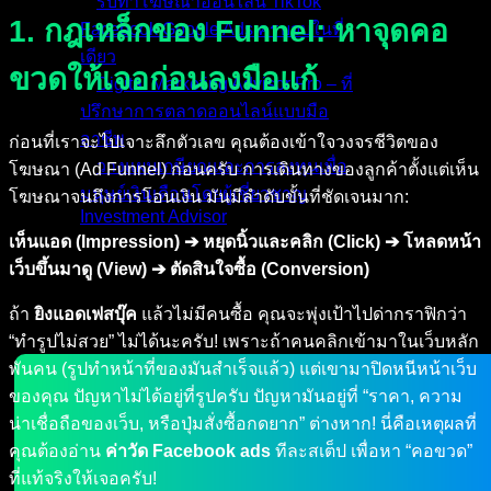
รับทำโฆษณาออนไลน์ TikTok
1. กฎเหล็กของ Funnel: หาจุดคอ
Facebook Google Ads ครบจบในที่
เดียว
ขวดให้เจอก่อนลงมือแก้
Digital Marketing Advisor Pro – ที่
ปรึกษาการตลาดออนไลน์แบบมือ
อาชีพ
ก่อนที่เราจะไปเจาะลึกตัวเลข คุณต้องเข้าใจวงจรชีวิตของ
วางแผนเกษียณและการลงทุนเพื่อ
โฆษณา (Ad Funnel) ก่อนครับ การเดินทางของลูกค้าตั้งแต่เห็น
มนุษย์เงินเดือนโดยผู้เชี่ยวชาญ
โฆษณาจนถึงการโอนเงิน มันมีลำดับขั้นที่ชัดเจนมาก:
Investment Advisor
เห็นแอด (Impression) ➔ หยุดนิ้วและคลิก (Click) ➔ โหลดหน้า
ผลงานที่ผ่านมา
เว็บขึ้นมาดู (View) ➔ ตัดสินใจซื้อ (Conversion)
บทความ
ติดต่อผม
ถ้า
ยิงแอดเฟสบุ๊ค
แล้วไม่มีคนซื้อ คุณจะพุ่งเป้าไปด่ากราฟิกว่า
“ทำรูปไม่สวย” ไม่ได้นะครับ! เพราะถ้าคนคลิกเข้ามาในเว็บหลัก
พันคน (รูปทำหน้าที่ของมันสำเร็จแล้ว) แต่เขามาปิดหนีหน้าเว็บ
ของคุณ ปัญหาไม่ได้อยู่ที่รูปครับ ปัญหามันอยู่ที่ “ราคา, ความ
น่าเชื่อถือของเว็บ, หรือปุ่มสั่งซื้อกดยาก” ต่างหาก! นี่คือเหตุผลที่
คุณต้องอ่าน
ค่าวัด Facebook ads
ทีละสเต็ป เพื่อหา “คอขวด”
ที่แท้จริงให้เจอครับ!