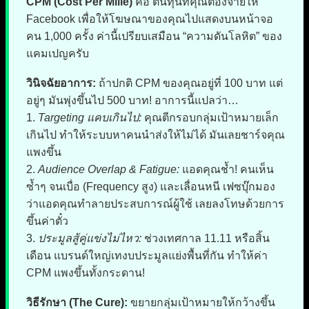
CPM (Cost Per Mille)
คือ ต้นทุนที่คุณต้องจ่ายให้
Facebook เพื่อให้โฆษณาของคุณไปแสดงบนหน้าจอ
คน 1,000 ครั้ง ค่านี้เปรียบเสมือน “ความดันโลหิต” ของ
แคมเปญครับ
วินิจฉัยอาการ:
ถ้าปกติ CPM ของคุณอยู่ที่ 100 บาท แต่
อยู่ๆ มันพุ่งขึ้นไป 500 บาท! อาการนี้แปลว่า…
1.
Targeting แคบเกินไป:
คุณตีกรอบกลุ่มเป้าหมายเล็ก
เกินไป ทำให้ระบบหาคนนำส่งให้ไม่ได้ มันเลยชาร์จคุณ
แพงขึ้น
2.
Audience Overlap & Fatigue:
แอดคุณช้ำ! คนเห็น
ซ้ำๆ จนเบื่อ (Frequency สูง) และเลื่อนหนี เฟซบุ๊กมอง
ว่าแอดคุณทำลายประสบการณ์ผู้ใช้ เลยลงโทษด้วยการ
ขึ้นค่าตั๋ว
3.
ประมูลสู้คู่แข่งไม่ไหว:
ช่วงเทศกาล 11.11 หรือสิ้น
เดือน แบรนด์ใหญ่เทงบประมูลแย่งพื้นที่กัน ทำให้ค่า
CPM แพงขึ้นทั้งกระดาน!
วิธีรักษา (The Cure):
ขยายกลุ่มเป้าหมายให้กว้างขึ้น