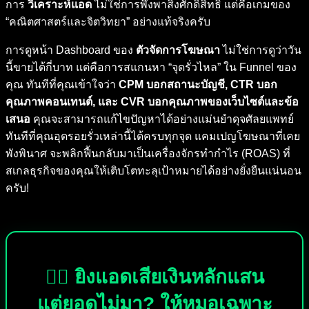
การ
วิเคราะห์แอด
ไม่ใช่การพึ่งพาสิ่งศักดิ์สิทธิ์ แต่คือเกมของ
“คณิตศาสตร์และจิตวิทยา” อย่างแท้จริงครับ
การดูหน้า Dashboard ของ
ตัวจัดการโฆษณา
ไม่ใช่การดูว่าวัน
นี้ขายได้กี่บาท แต่คือการสแกนหา “จุดรั่วไหล” ใน Funnel ของ
คุณ ทันทีที่คุณเข้าใจว่า
CPM บอกสถานะบัญชี, CTR บอก
คุณภาพคอนเทนต์, และ CVR บอกคุณภาพของเว็บไซต์และข้อ
เสนอ
คุณจะสามารถแก้ไขปัญหาได้อย่างแม่นยำดุจศัลยแพทย์
ทันทีที่คุณอุดรอยรั่วเหล่านี้ได้ครบทุกจุด แคมเปญโฆษณาที่เคย
พังพินาศ จะพลิกฟื้นกลับมาเป็นเครื่องจักรทำกำไร (ROAS) ที่
สเกลธุรกิจของคุณให้เติบโตทะลุเป้าหมายได้อย่างยั่งยืนแน่นอน
ครับ!
🕵️‍♂️ ยิงแอดเสียเงินหลักแสน
แต่ยอดไม่มา? ให้หมอเฉพาะ