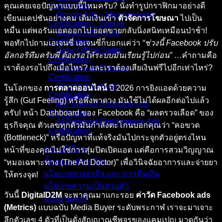
คุณเคยเจอปัญหาแบบนี้ไหมครับ? นั่งทำรูปกราฟิกมาอย่างดี
Certification
Google Ads – Measurement
เขียนแคปชันอย่างคม เติมเงินเข้า
ตัวจัดการโฆษณา
ไปเป็น
Certification _ Google
หมื่น แต่พอรันแอดออกไป ยอดขายกลับนิ่งสนิทเหมือนป่าช้า!
Google Ads Video
Certification
พอทักไปถามเอเจนซี่ เอเจนซี่ก็บอกแค่ว่า
“ช่วงนี้ Facebook ปรับ
Grow Offline Sales
อัลกอริทึมครับพี่ ต้องรอให้ระบบมันเรียนรู้ไปก่อน”
…คำถามคือ
Certification
เราต้องรอไปถึงเมื่อไหร่? และเราต้องเสียเงินฟรีไปอีกเท่าไหร่?
Google Ads Creative
Certification
Google Ads Apps
ในโลกของ
การตลาดออนไลน์
ปี 2026 การยิงแอดด้วยความ
Certification
รู้สึก (Gut Feeling) หรือพึ่งพาดวง มันใช้ไม่ได้ผลอีกต่อไปแล้ว
AI-Powered Shopping ads
ครับ! หน้า Dashboard ของ Facebook คือ “ผลตรวจเลือด” ของ
Certification
AI-Powered Performance Ads
ธุรกิจคุณ ตัวเลขทุกตัวมันกำลังตะโกนบอกคุณว่า “คอขวด
Certification
(Bottleneck)” หรือปัญหาที่แท้จริงมันไปกระจุกตัวอยู่ตรงไหน
สถานที่เรียน
หน้าที่ของคุณไม่ใช่การสุ่มปิดเปิดแอด แต่คือการสวมวิญญาณ
ขั้นตอนสมัครเรียน
“หมอเฉพาะทาง (The Ad Doctor)” เพื่อวินิจฉัยอาการและจ่ายยา
นโยบายทางธุรกิจ และ การคืนเงิน
ให้ตรงจุด!
นโยบายความเป็นส่วนตัว
วันนี้
DigitalD2M
จะพาคุณมาแกะรอย
ค่าวัด Facebook ads
นโยบายคุกกี้
(Metrics)
แบบฉบับ Media Buyer ระดับพระกาฬ เราจะมาเจาะ
คอร์สทั้งหมด
ลึกตัวเลข 4 ตัวที่เป็นดั่งสัญญาณชีพจรของแคมเปญ มาดูกันว่า