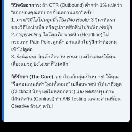
วินิจฉัยอาการ:
ถ้า CTR (Outbound) ต่ำกว่า 1% แปลว่า
“แอดของคุณสอบตกตั้งแต่ด่านแรก” ครับ!
1.
ภาพ/วิดีโอไม่หยุดนิ้วโป้ง (No Hook):
3 วินาทีแรก
ของวิดีโอน่าเบื่อ หรือรูปภาพสีกลืนไปกับฟีดเฟซบุ๊ก
2.
Copywriting ไม่โดนใจ:
พาดหัว (Headline) ไม่
กระแทก Pain Point ลูกค้า อ่านแล้วไม่รู้สึกว่าต้องกด
เข้าไปดูต่อ
3.
ยิงผิดกลุ่ม:
สินค้าคืออาหารหมา แต่ไปแสดงให้คน
เลี้ยงแมวดู ยังไงเขาก็ไม่คลิก!
วิธีรักษา (The Cure):
อย่าไปแก้กลุ่มเป้าหมาย! ให้คุณ
“รื้อคอนเทนต์ทำใหม่ทั้งหมด” เปลี่ยนพาดหัวให้น่าดึงดูด
(Clickbait นิดๆ แต่ไม่หลอกลวง) และทดสอบรูปภาพ
สีสันตัดกัน (Contrast) ทำ A/B Testing เฉพาะส่วนที่เป็น
Creative ล้วนๆ ครับ!