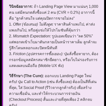
วินิจฉัยอาการ:
ถ้า Landing Page View มาแน่นๆ 1,000
คน แต่มีคนกดสั่งซื้อแค่ 2 คน (CVR = 0.2%) อาการนี้
คือ “ลูกค้าสนใจ แต่คุณปิดการขายไม่ลง”
1.
Offer (ข้อเสนอ) ไม่ดึงดูด:
ราคาสินค้าแพงไป, ค่าส่ง
แพงเกินไป, หรือคู่แข่งให้โปรโมชันที่คุ้มกว่า
2.
Mismatch Expectation:
รูปแอดเขียนว่า “ลด 50%”
แต่พอกดเข้าเว็บมาดันกลายเป็นหน้าราคาเต็ม ลูกค้าจะ
รู้สึกโดนหลอกและปิดหนีทันที
3.
Friction (อุปสรรคการซื้อเยอะ):
ปุ่มสั่งซื้อหายาก, ต้อง
กรอกข้อมูลสมัครสมาชิกยืดยาว, หรือเว็บไม่รองรับการ
แสดงผลบนมือถือ (Mobile UX พัง)
วิธีรักษา (The Cure):
ออกแบบ Landing Page ใหม่
ครับ! ปุ่ม Call to Action (เช่น สั่งซื้อเลย) ต้องเป็นสีที่เด่น
ที่สุด, ใส่ Social Proof (รีวิวจากลูกค้าจริง) เพื่อสร้าง
ความเชื่อมั่น, และทำให้กระบวนการจ่ายเงิน
(Checkout Process) สั้นและง่ายที่สุดเพียง 2 คลิกจบ
ครับ!