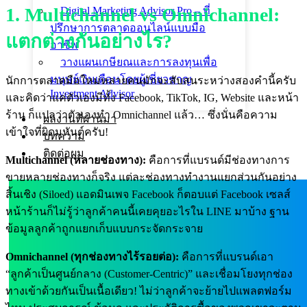
1. Multichannel vs Omnichannel:
Digital Marketing Advisor Pro – ที่
ปรึกษาการตลาดออนไลน์แบบมือ
แตกต่างกันอย่างไร?
อาชีพ
วางแผนเกษียณและการลงทุนเพื่อ
มนุษย์เงินเดือนโดยผู้เชี่ยวชาญ
นักการตลาดมือใหม่หลายคนมักจะสับสนระหว่างสองคำนี้ครับ
Investment Advisor
และคิดว่าแค่ตัวเองมีทั้ง Facebook, TikTok, IG, Website และหน้า
ร้าน ก็แปลว่าตัวเองทำ Omnichannel แล้ว… ซึ่งนั่นคือความ
ผลงานที่ผ่านมา
เข้าใจที่ผิดมหันต์ครับ!
บทความ
ติดต่อผม
Multichannel (หลายช่องทาง):
คือการที่แบรนด์มีช่องทางการ
ขายหลายช่องทางก็จริง แต่ละช่องทางทำงานแยกส่วนกันอย่าง
สิ้นเชิง (Siloed) แอดมินเพจ Facebook ก็ตอบแต่ Facebook เซลส์
หน้าร้านก็ไม่รู้ว่าลูกค้าคนนี้เคยคุยอะไรใน LINE มาบ้าง ฐาน
ข้อมูลลูกค้าถูกแยกเก็บแบบกระจัดกระจาย
Omnichannel (ทุกช่องทางไร้รอยต่อ):
คือการที่แบรนด์เอา
“ลูกค้าเป็นศูนย์กลาง (Customer-Centric)” และเชื่อมโยงทุกช่อง
ทางเข้าด้วยกันเป็นเนื้อเดียว! ไม่ว่าลูกค้าจะย้ายไปแพลตฟอร์ม