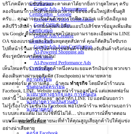
Certification
บริโภคมีความซับซ้อนและคาดเดาได้ยากยิ่งกว่ายุคไหนๆ ครับ
Google Ads – Measurement
ลองจินตนาการถึงตัวคุณเองเวลาจะซื้อของชิ้นใหญ่สักชิ้นดูสิ
Certification _ Google
ครับ… คุณอาจจะเริ่มต้นด้วยการไถฟีด TikTok แล้วบังเอิญเจอ
Google Ads Video Certification
Grow Offline Sales
คลิปรีวิวสินค้า จากนั้นคุณก็เปลี่ยนแอปไปเสิร์ชหาข้อมูลเพิ่มเติม
Certification
บน Google คืนนั้นคุณทักแชทไปสอบถามรายละเอียดผ่าน LINE
Google Ads Creative
OA ของแบรนด์ และในวันหยุดสุดสัปดาห์ คุณก็ตัดสินใจขับรถ
Certification
Google Ads Apps Certification
ไปที่หน้าร้านสาขาในห้างสรรพสินค้า เพื่อลองจับสินค้าจริงก่อน
AI-Powered Shopping ads
ที่จะรูดบัตรเครดิตจ่ายเงิน!
Certification
AI-Powered Performance Ads
Certification
เห็นไหมครับว่า กว่าที่ลูกค้าหนึ่งคนจะยอมควักเงินจ่าย พวกเขา
ต้องเดินทางผ่านจุดสัมผัส (Touchpoints) มากมายหลาย
สถานที่เรียน
แพลตฟอร์ม คำถามคือ… ถ้าคุณ
ทำธุรกิจ
โดยมีหน้าร้านบน
ขั้นตอนสมัครเรียน
Facebook, LINE, Website และหน้าร้านออฟไลน์ แต่แพลตฟอร์ม
นโยบายทางธุรกิจ และ การคืนเงิน
เหล่านี้ “ไม่เคยคุยกันเลย” ลูกค้าทัก LINE ไป แอดมินบอกว่า
นโยบายความเป็นส่วนตัว
ไม่รู้เรื่องโปรโมชั่นใน Facebook พอไปหน้าร้าน พนักงานบอกว่า
นโยบายคุกกี้
ระบบสะสมแต้มในเว็บใช้ที่นี่ไม่ได้… ประสบการณ์ที่ขาดตอน
แบบนี้แหละครับ คือหายนะที่ทำให้คุณสูญเสียลูกค้าไปให้คู่แข่ง
คอร์สทั้งหมด
อย่างน่าเสียดาย
คอร์ส Facebook