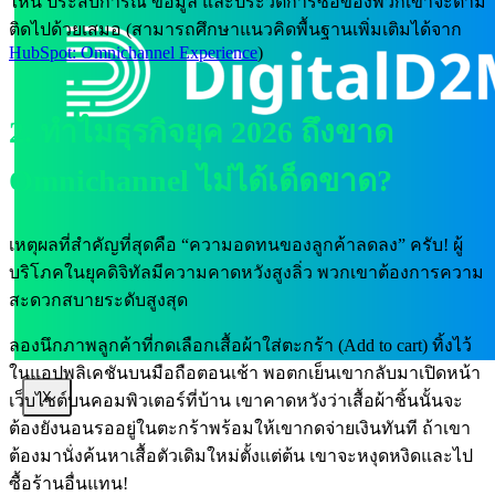
ไหน ประสบการณ์ ข้อมูล และประวัติการซื้อของพวกเขาจะตาม
ติดไปด้วยเสมอ (สามารถศึกษาแนวคิดพื้นฐานเพิ่มเติมได้จาก
HubSpot: Omnichannel Experience
)
2. ทำไมธุรกิจยุค 2026 ถึงขาด
Omnichannel ไม่ได้เด็ดขาด?
เหตุผลที่สำคัญที่สุดคือ “ความอดทนของลูกค้าลดลง” ครับ! ผู้
บริโภคในยุคดิจิทัลมีความคาดหวังสูงลิ่ว พวกเขาต้องการความ
สะดวกสบายระดับสูงสุด
ลองนึกภาพลูกค้าที่กดเลือกเสื้อผ้าใส่ตะกร้า (Add to cart) ทิ้งไว้
ในแอปพลิเคชันบนมือถือตอนเช้า พอตกเย็นเขากลับมาเปิดหน้า
X
เว็บไซต์บนคอมพิวเตอร์ที่บ้าน เขาคาดหวังว่าเสื้อผ้าชิ้นนั้นจะ
ต้องยังนอนรออยู่ในตะกร้าพร้อมให้เขากดจ่ายเงินทันที ถ้าเขา
ต้องมานั่งค้นหาเสื้อตัวเดิมใหม่ตั้งแต่ต้น เขาจะหงุดหงิดและไป
ซื้อร้านอื่นแทน!