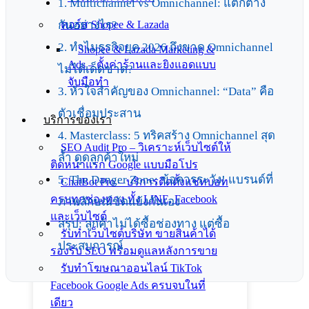
1. Multichannel vs Omnichannel: แตกต่าง
กันอย่างไร?
คอร์ส Shopee & Lazada
2. ทำไมธุรกิจยุค 2026 ถึงขาด Omnichannel
Shopee & Lazada Marketing &
Ads – ตั้งค่าร้านและยิงแอดแบบ
ไม่ได้เด็ดขาด?
จับมือทำ
3. หัวใจสำคัญของ Omnichannel: “Data” คือ
ตัวเชื่อมประสาน
บริการของเรา
4. Masterclass: 5 ทริคสร้าง Omnichannel สุด
SEO Audit Pro – วิเคราะห์เว็บไซต์ให้
ล้ำ ดูดลูกค้าใหม่
ติดหน้าแรก Google แบบมือโปร
5. The Danger Zone: ข้อควรระวัง! แบรนด์ที่
ChatBot Pro – บริการติดตั้งแชทบอท
ครบทุกช่องทาง ทั้ง LINE, Facebook
ภาพลักษณ์ขัดแย้งกันเอง
และเว็บไซต์
สรุป: ลูกค้าไม่ได้ซื้อช่องทาง แต่ซื้อ
รับทำเว็บไซต์บริษัท ขายสินค้าได้
ประสบการณ์
รองรับ SEO พร้อมดูแลหลังการขาย
รับทำโฆษณาออนไลน์ TikTok
Facebook Google Ads ครบจบในที่
เดียว