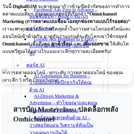
วันนี้
DigitalD2M
จะพาคุณมาก้าวข้ามขีดจำกัดของการทำการ
Facebook Ads Zero to Advance –
ตลาดแบบเดิมๆ สู่สุดยอดกลยุทธ์ที่เรียกว่า
“Omnichannel
สอนจับมือทำ ตั้งแต่ 0 จนโปร
Marketing (การตลาดแบบเชื่อมโยงทุกช่องทางแบบไร้รอยต่อ)”
คอร์ส Google
เราจะพาคุณเจาะลึก 5 ทริคสุดล้ำในการผสานโลกออฟไลน์และ
ออนไลน์เข้าด้วยกัน มาดูกันว่าแบรนด์ระดับโลกเขาใช้กลยุทธ์
Google Ads Beginner to Expert –
Omnichannel
เพื่อดึงดูด
ลูกค้าใหม่
และ
เพิ่มยอดขาย
ให้เติบโต
ทุกเทคนิคตั้งแต่พื้นฐานถึงขั้น
แบบทวีคูณได้อย่างไรแบบเจาะลึกทุกรายละเอียดครับ!
สูง
คอร์ส AI
AI Automation for Business –
วางแผนและติดปีกธุรกิจให้คุณ
ด้วย AI
AI-Driven Marketing &
Advertising – ทำโฆษณาและคอน
สารบัญ Masterclass: ปลดล็อกพลัง
เทนต์แบบมือโปรด้วย AI
Omnichannel
คอร์สสอนเทรดหุ้นด้วย AI –
วางพอร์ตแม่น วิเคราะห์หุ้นเป็น
วางแผนการเงินได้