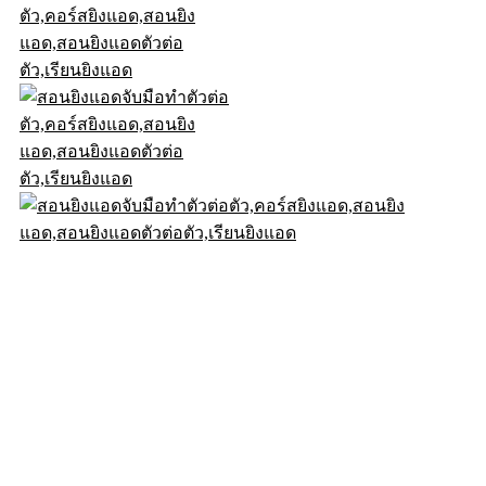
© .2026DigitalD2M All Rights Reserved.